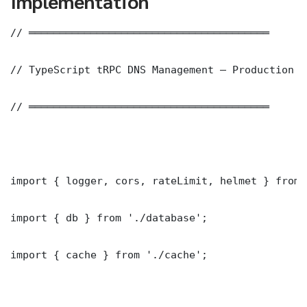
Implementation
// ═══════════════════════════════════════

// TypeScript tRPC DNS Management — Production I
// ═══════════════════════════════════════

import { logger, cors, rateLimit, helmet } from 
import { db } from './database';

import { cache } from './cache';
