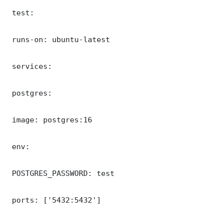
 test:

 runs-on: ubuntu-latest

 services:

 postgres:

 image: postgres:16

 env:

 POSTGRES_PASSWORD: test

 ports: ['5432:5432']
