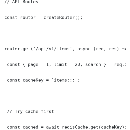
// API Routes

const router = createRouter();

router.get('/api/v1/items', async (req, res) => {
 const { page = 1, limit = 20, search } = req.que
 const cacheKey = `items:::`;

 // Try cache first

 const cached = await redisCache.get(cacheKey);
