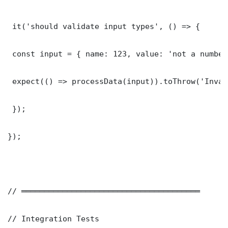
 it('should validate input types', () => {

 const input = { name: 123, value: 'not a number'
 expect(() => processData(input)).toThrow('Inval
 });

});

// ═══════════════════════════════════════

// Integration Tests
