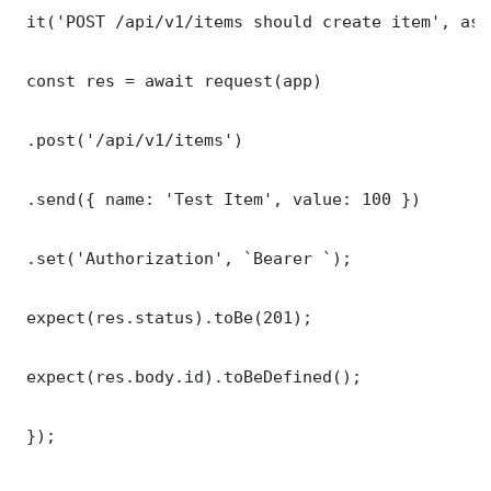
 it('POST /api/v1/items should create item', asy
 const res = await request(app)

 .post('/api/v1/items')

 .send({ name: 'Test Item', value: 100 })

 .set('Authorization', `Bearer `);

 expect(res.status).toBe(201);

 expect(res.body.id).toBeDefined();

 });
