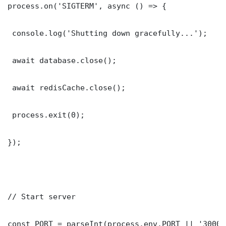
process.on('SIGTERM', async () => {

 console.log('Shutting down gracefully...');

 await database.close();

 await redisCache.close();

 process.exit(0);

});

// Start server

const PORT = parseInt(process.env.PORT || '3000')