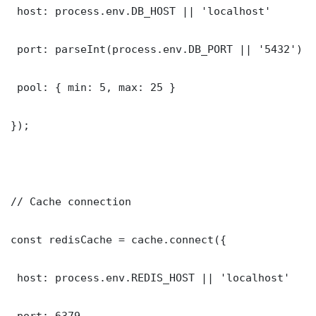
 host: process.env.DB_HOST || 'localhost'

 port: parseInt(process.env.DB_PORT || '5432')

 pool: { min: 5, max: 25 }

});

// Cache connection

const redisCache = cache.connect({

 host: process.env.REDIS_HOST || 'localhost'

 port: 6379
