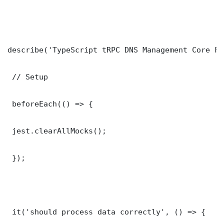
describe('TypeScript tRPC DNS Management Core Fu
 // Setup

 beforeEach(() => {

 jest.clearAllMocks();

 });

 it('should process data correctly', () => {
