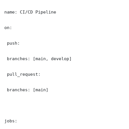
name: CI/CD Pipeline

on:

 push:

 branches: [main, develop]

 pull_request:

 branches: [main]

jobs:
