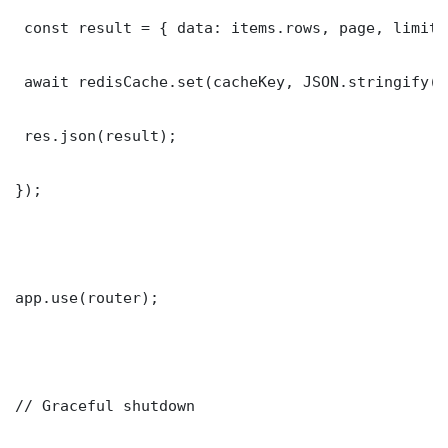
 const result = { data: items.rows, page, limit,
 await redisCache.set(cacheKey, JSON.stringify(r
 res.json(result);

});

app.use(router);

// Graceful shutdown
