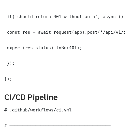
 it('should return 401 without auth', async () =>
 const res = await request(app).post('/api/v1/it
 expect(res.status).toBe(401);

 });

});
CI/CD Pipeline
# .github/workflows/ci.yml

# ═══════════════════════════════════════
