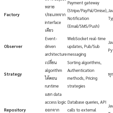
Payment gateway
หลาย
(Stripe/PayPal/Omise),
Ja
Factory
ประเภทจาก
Notification
Ty
interface
(Email/SMS/Push)
เดียว
Event-
WebSocket real-time
Ja
Observer
driven
updates, Pub/Sub
Py
architecture
messaging
เปลี่ยน
Sorting algorithms,
algorithm
Authentication
Strategy
ทุ
ได้ตอน
methods, Pricing
runtime
strategies
แยก data
access logic
Database queries, API
Ja
Repository
ออกจาก
calls to external