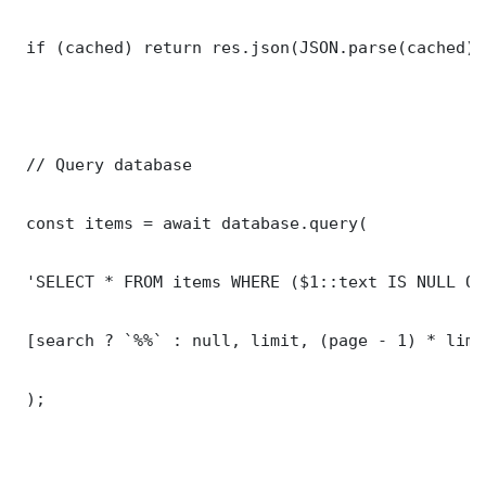
 if (cached) return res.json(JSON.parse(cached));
 // Query database

 const items = await database.query(

 'SELECT * FROM items WHERE ($1::text IS NULL OR
 [search ? `%%` : null, limit, (page - 1) * limit
 );
