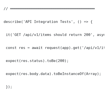
// ═══════════════════════════════════════

describe('API Integration Tests', () => {

 it('GET /api/v1/items should return 200', async
 const res = await request(app).get('/api/v1/item
 expect(res.status).toBe(200);

 expect(res.body.data).toBeInstanceOf(Array);

 });
