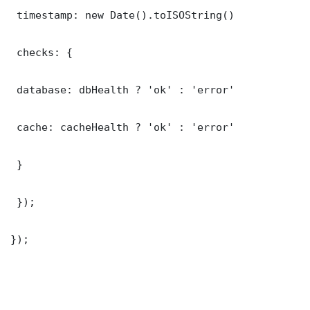
 timestamp: new Date().toISOString()

 checks: {

 database: dbHealth ? 'ok' : 'error'

 cache: cacheHealth ? 'ok' : 'error'

 }

 });

});
