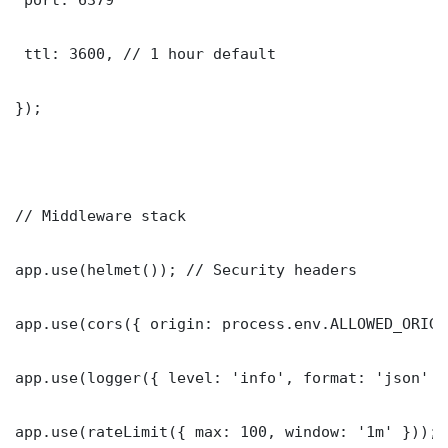
 ttl: 3600, // 1 hour default

});

// Middleware stack

app.use(helmet()); // Security headers

app.use(cors({ origin: process.env.ALLOWED_ORIGI
app.use(logger({ level: 'info', format: 'json' })
app.use(rateLimit({ max: 100, window: '1m' }));
