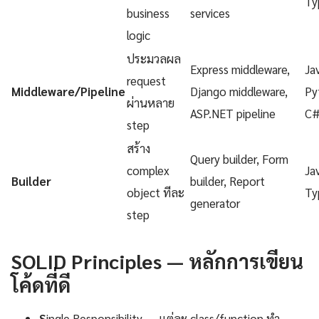
Ty
business
services
logic
ประมวลผล
Express middleware,
Ja
request
Middleware/Pipeline
Django middleware,
Py
ผ่านหลาย
ASP.NET pipeline
C
step
สร้าง
Query builder, Form
complex
Ja
Builder
builder, Report
object ทีละ
Ty
generator
step
SOLID Principles — หลักการเขียน
โค้ดที่ดี
S
ingle Responsibility — แต่ละ class/function ทำ