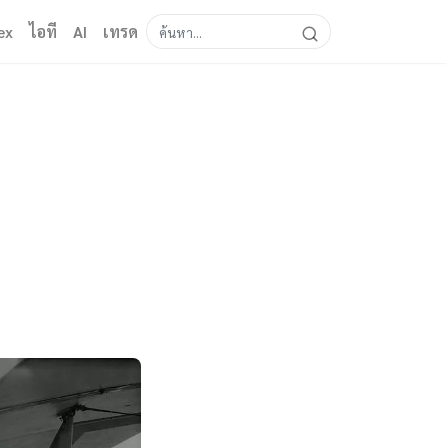
ex
ไอที
AI
เทรด