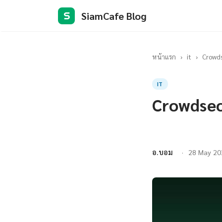
SiamCafe Blog
S
หน้าแรก
›
it
›
Crowds
IT
Crowdsec
อ.บอม
28 May 20