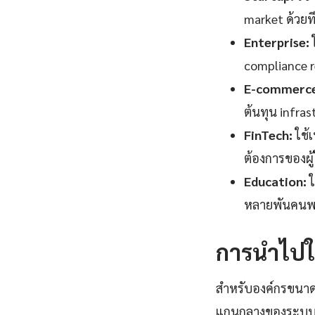
market ด้วยที
Enterprise:
ใ
compliance 
E-commerce
ต้นทุน infras
FinTech:
ใช้
ต้องการของผู้ใ
Education:
ใ
หลายพันคนพร้
การนำไปใช
สำหรับองค์กรขนาดก
แกนกลางของระบบ Dis