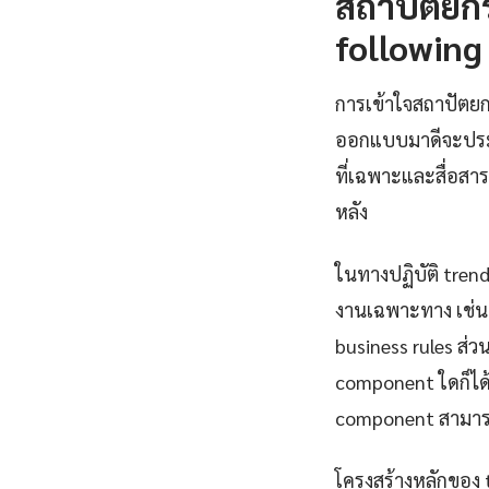
สถาปัตยก
following
การเข้าใจสถาปัตยก
ออกแบบมาดีจะประก
ที่เฉพาะและสื่อส
หลัง
ในทางปฏิบัติ tren
งานเฉพาะทาง เช่น 
business rules ส่ว
component ใดก็ได้
component สามารถ
โครงสร้างหลักของ 