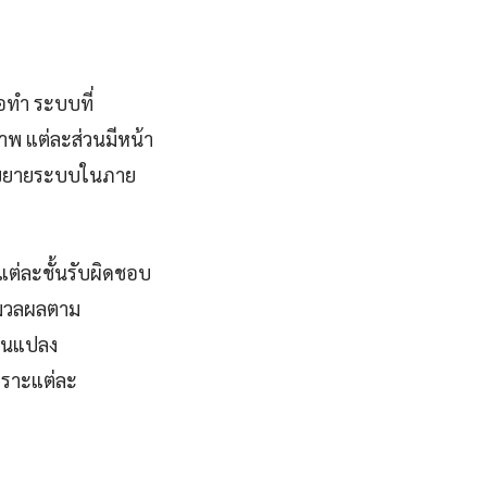
d
อทำ ระบบที่
พ แต่ละส่วนมีหน้า
และขยายระบบในภาย
แต่ละชั้นรับผิดชอบ
ระมวลผลตาม
่ยนแปลง
พราะแต่ละ