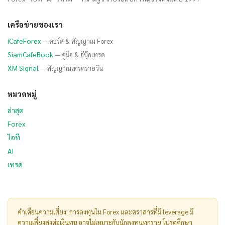
เครือข่ายของเรา
iCafeForex
— คอร์ส & สัญญาณ Forex
SiamCafeBook
— คู่มือ & อีบุ๊กเทรด
XM Signal
— สัญญาณเทรดรายวัน
หมวดหมู่
ล่าสุด
Forex
ไอที
AI
เทรด
คำเตือนความเสี่ยง: การลงทุนใน Forex และตราสารที่มี leverage มี
ความเสี่ยงสูงต่อเงินทุน อาจไม่เหมาะกับนักลงทุนทุกราย โปรดศึกษา