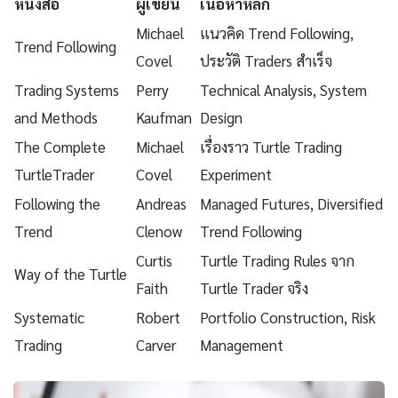
หนังสือ
ผู้เขียน
เนื้อหาหลัก
Michael
แนวคิด Trend Following,
Trend Following
Covel
ประวัติ Traders สำเร็จ
Trading Systems
Perry
Technical Analysis, System
and Methods
Kaufman
Design
The Complete
Michael
เรื่องราว Turtle Trading
TurtleTrader
Covel
Experiment
Following the
Andreas
Managed Futures, Diversified
Trend
Clenow
Trend Following
Curtis
Turtle Trading Rules จาก
Way of the Turtle
Faith
Turtle Trader จริง
Systematic
Robert
Portfolio Construction, Risk
Trading
Carver
Management