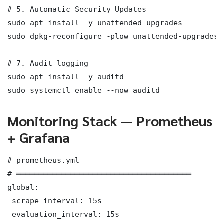
# 5. Automatic Security Updates

sudo apt install -y unattended-upgrades

sudo dpkg-reconfigure -plow unattended-upgrades

# 7. Audit logging

sudo apt install -y auditd

sudo systemctl enable --now auditd
Monitoring Stack — Prometheus
+ Grafana
# prometheus.yml

# ═══════════════════════════════════════

global:

 scrape_interval: 15s

 evaluation_interval: 15s
