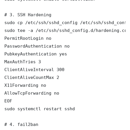
# 3. SSH Hardening

sudo cp /etc/ssh/sshd_config /etc/ssh/sshd_config
sudo tee -a /etc/ssh/sshd_config.d/hardening.con
PermitRootLogin no

PasswordAuthentication no

PubkeyAuthentication yes

MaxAuthTries 3

ClientAliveInterval 300

ClientAliveCountMax 2

X11Forwarding no

AllowTcpForwarding no

EOF

sudo systemctl restart sshd

# 4. fail2ban
