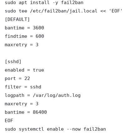
sudo apt install -y fail2ban

sudo tee /etc/fail2ban/jail.local << 'EOF'

[DEFAULT]

bantime = 3600

findtime = 600

maxretry = 3

[sshd]

enabled = true

port = 22

filter = sshd

logpath = /var/log/auth.log

maxretry = 3

bantime = 86400

EOF

sudo systemctl enable --now fail2ban
