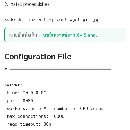
2. Install prerequisites
sudo dnf install -y curl wget git jq
แนะนำเพิ่มเติม —
บทวิเคราะห์จาก XM Signal
Configuration File
# ═══════════════════════════════════════

server:

 bind: "0.0.0.0"

 port: 8080

 workers: auto # = number of CPU cores

 max_connections: 10000

 read_timeout: 30s
