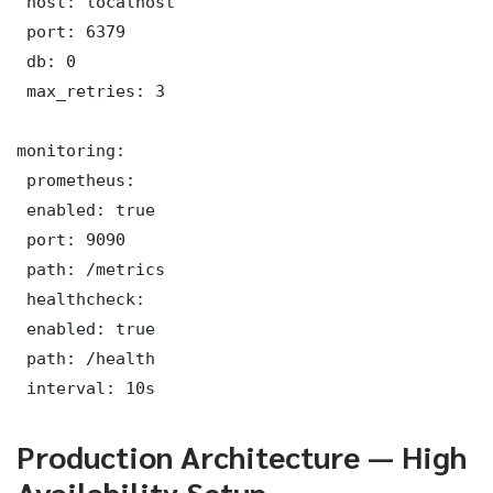
 host: localhost

 port: 6379

 db: 0

 max_retries: 3

monitoring:

 prometheus:

 enabled: true

 port: 9090

 path: /metrics

 healthcheck:

 enabled: true

 path: /health

 interval: 10s
Production Architecture — High
Availability Setup