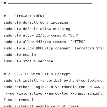
# ═══════════════════════════════════════

# 1. Firewall (UFW)

sudo ufw default deny incoming

sudo ufw default allow outgoing

sudo ufw allow 22/tcp comment "SSH"

sudo ufw allow 443/tcp comment "HTTPS"

sudo ufw allow 8080/tcp comment "Terraform State
sudo ufw enable

sudo ufw status verbose

# 2. SSL/TLS with Let's Encrypt

sudo apt install -y certbot python3-certbot-nginx
sudo certbot --nginx -d yourdomain.com -d www.yo
 --non-interactive --agree-tos --email admin@you
# Auto-renewal

sudo systemctl enable certbot.timer
