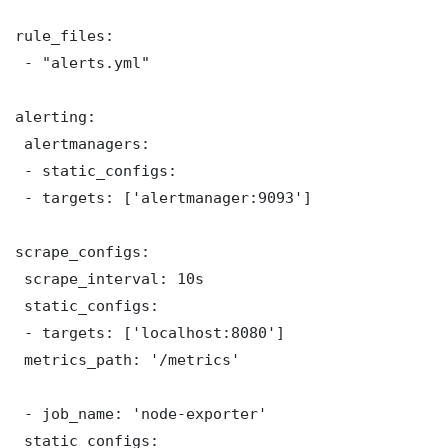
rule_files:

 - "alerts.yml"

alerting:

 alertmanagers:

 - static_configs:

 - targets: ['alertmanager:9093']

scrape_configs:

 scrape_interval: 10s

 static_configs:

 - targets: ['localhost:8080']

 metrics_path: '/metrics'

 - job_name: 'node-exporter'

 static_configs:
