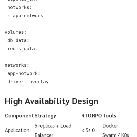
 networks:

 - app-network

volumes:

 db_data:

 redis_data:

networks:

 app-network:

 driver: overlay
High Availability Design
Component
Strategy
RTO
RPO
Tools
5 replicas + Load
Docker
Application
< 5s
0
Balancer
Swarm / K8s