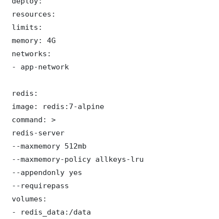
 deploy:

 resources:

 limits:

 memory: 4G

 networks:

 - app-network

 redis:

 image: redis:7-alpine

 command: >

 redis-server

 --maxmemory 512mb

 --maxmemory-policy allkeys-lru

 --appendonly yes

 --requirepass 

 volumes:

 - redis_data:/data
