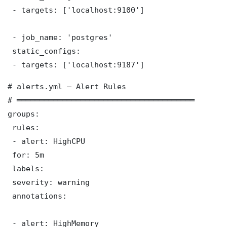
 - targets: ['localhost:9100']

 - job_name: 'postgres'

 static_configs:

 - targets: ['localhost:9187']
# alerts.yml — Alert Rules

# ═══════════════════════════════════════

groups:

 rules:

 - alert: HighCPU

 for: 5m

 labels:

 severity: warning

 annotations:

 - alert: HighMemory
