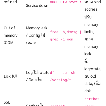
refused
,
ตรวจ bind
8080
ufw status
Service down
address
ปรับ
memory
Out of
Memory leak
,
limits,
free -h
dmesg |
memory
/ Config ไม่
ตรวจ
grep -i oom
(OOM)
เหมาะ
memory
leak
ตั้ง
logrotate,
Log ไม่ rotate
,
df -h
du -sh
Disk full
ลบ old
/ Data โต
/var/log/*
data, เพิ่ม
disk
certbot
SSL
Certbot ไม่