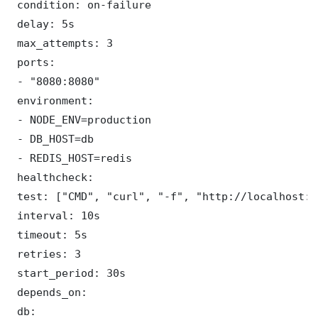
 condition: on-failure

 delay: 5s

 max_attempts: 3

 ports:

 - "8080:8080"

 environment:

 - NODE_ENV=production

 - DB_HOST=db

 - REDIS_HOST=redis

 healthcheck:

 test: ["CMD", "curl", "-f", "http://localhost:8
 interval: 10s

 timeout: 5s

 retries: 3

 start_period: 30s

 depends_on:

 db:
