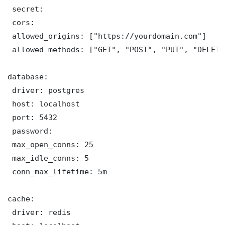
 secret: 

 cors:

 allowed_origins: ["https://yourdomain.com"]

 allowed_methods: ["GET", "POST", "PUT", "DELETE"
database:

 driver: postgres

 host: localhost

 port: 5432

 password: 

 max_open_conns: 25

 max_idle_conns: 5

 conn_max_lifetime: 5m

cache:

 driver: redis
