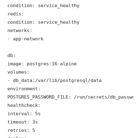
 condition: service_healthy

 redis:

 condition: service_healthy

 networks:

 - app-network

 db:

 image: postgres:16-alpine

 volumes:

 - db_data:/var/lib/postgresql/data

 environment:

 POSTGRES_PASSWORD_FILE: /run/secrets/db_password
 healthcheck:

 interval: 5s

 timeout: 3s

 retries: 5
