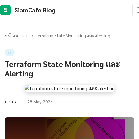
SiamCafe Blog
S
หน้าแรก
›
it
›
Terraform State Monitoring และ Alerting
IT
Terraform State Monitoring และ
Alerting
อ.บอม
28 May 2026