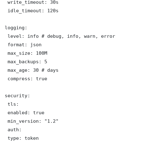
 write_timeout: 30s

 idle_timeout: 120s

logging:

 level: info # debug, info, warn, error

 format: json

 max_size: 100M

 max_backups: 5

 max_age: 30 # days

 compress: true

security:

 tls:

 enabled: true

 min_version: "1.2"

 auth:

 type: token
