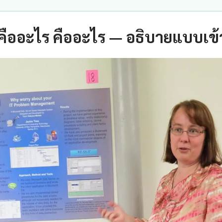
 คืออะไร คืออะไร — อธิบายแบบเข้