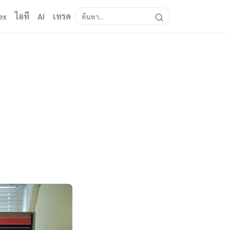
ex
ไอที
AI
เทรด