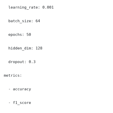
  learning_rate: 0.001

  batch_size: 64

  epochs: 50

  hidden_dim: 128

  dropout: 0.3

metrics:

  - accuracy

  - f1_score
