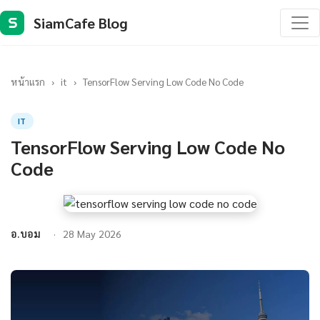
SiamCafe Blog
S
หน้าแรก
›
it
›
TensorFlow Serving Low Code No Code
IT
TensorFlow Serving Low Code No
Code
อ.บอม
28 May 2026