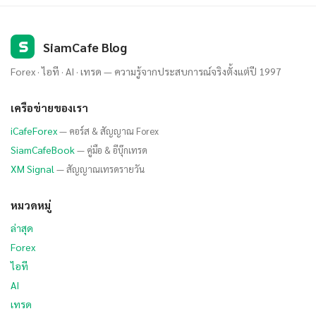
S
SiamCafe Blog
Forex · ไอที · AI · เทรด — ความรู้จากประสบการณ์จริงตั้งแต่ปี 1997
เครือข่ายของเรา
iCafeForex
— คอร์ส & สัญญาณ Forex
SiamCafeBook
— คู่มือ & อีบุ๊กเทรด
XM Signal
— สัญญาณเทรดรายวัน
หมวดหมู่
ล่าสุด
Forex
ไอที
AI
เทรด