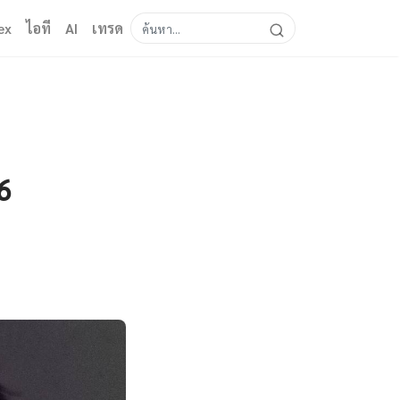
ex
ไอที
AI
เทรด
6