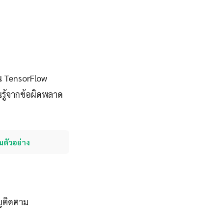
น TensorFlow
รู้จากข้อผิดพลาด
มตัวอย่าง
ญติดตาม