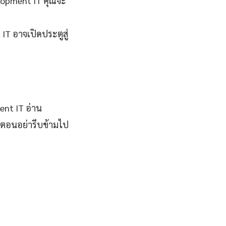
elopment IT คุณจะ
IT อาจเปิดประตูสู่
ent IT อ่าน
ตอนอย่ารีบข้ามไป