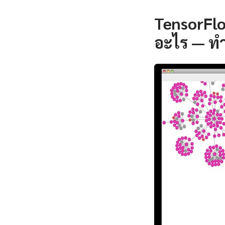
TensorFlo
อะไร — ท