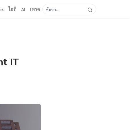
ex
ไอที
AI
เทรด
t IT