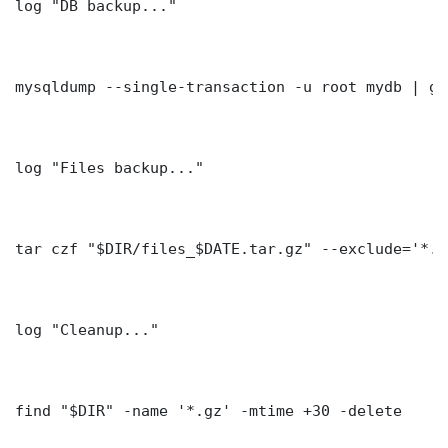
log "DB backup..."

mysqldump --single-transaction -u root mydb | gz
log "Files backup..."

tar czf "$DIR/files_$DATE.tar.gz" --exclude='*.l
log "Cleanup..."

find "$DIR" -name '*.gz' -mtime +30 -delete
