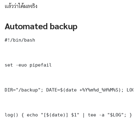
แล้วว่าได้ผลจริง
Automated backup
#!/bin/bash

set -euo pipefail

DIR="/backup"; DATE=$(date +%Y%m%d_%H%M%S); LOG=
log() { echo "[$(date)] $1" | tee -a "$LOG"; }
