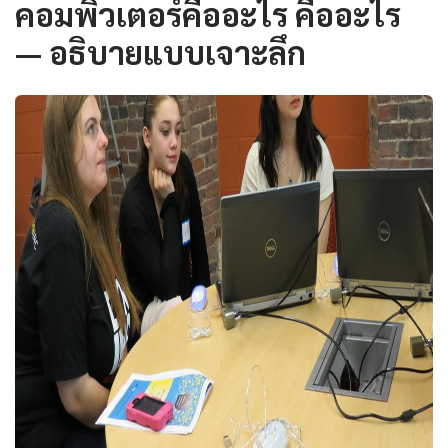
คอมพิวเตอร์คืออะไร คืออะไร
— อธิบายแบบเจาะลึก