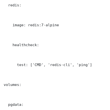
  redis:

    image: redis:7-alpine

    healthcheck:

      test: ['CMD', 'redis-cli', 'ping']

volumes:

  pgdata: