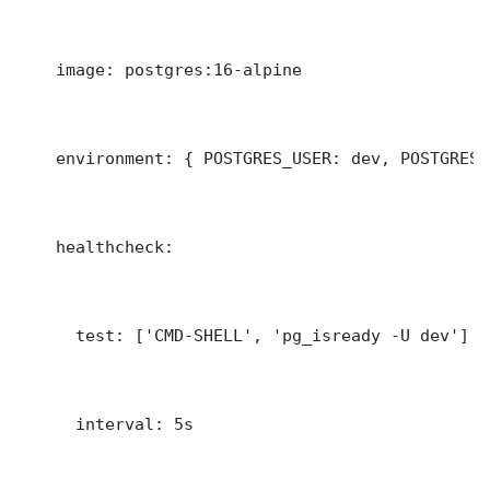
    image: postgres:16-alpine

    environment: { POSTGRES_USER: dev, POSTGRES_
    healthcheck:

      test: ['CMD-SHELL', 'pg_isready -U dev']

      interval: 5s
