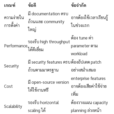
เกณฑ์
ข้อดี
ข้อจำกัด
มี documentation ครบ
ความง่ายใน
อาจต้องใช้เวลาเรียนรู้
ถ้วนและ community
การตั้งค่า
ในช่วงแรก
ใหญ่
ต้อง tune ค่า
รองรับ high throughput
Performance
parameter ตาม
ได้ดีเยี่ยม
workload
มี security features ครบ
ต้องอัปเดต patch
Security
ถ้วนตามมาตรฐาน
อย่างสม่ำเสมอ
enterprise features
มี open-source version
Cost
อาจต้องเสียค่าใช้จ่าย
ให้ใช้งานฟรี
เพิ่ม
รองรับ horizontal
ต้องวางแผน capacity
Scalability
scaling ได้
planning ล่วงหน้า