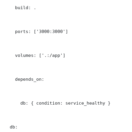
    build: .

    ports: ['3000:3000']

    volumes: ['.:/app']

    depends_on:

      db: { condition: service_healthy }

  db:
