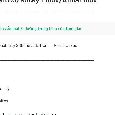
═════════════════════════════
อ่านต่อ: bài 3: đường trung bình của tam giác
eliability SRE Installation — RHEL-based
═════════════════════════════
e -y
sites
ll -y curl wget git jq