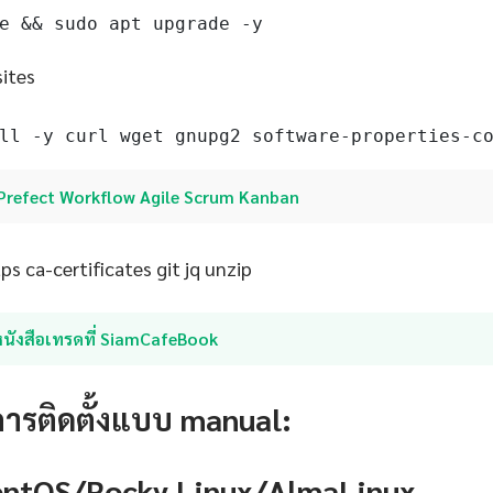
e && sudo apt upgrade -y
sites
ll -y curl wget gnupg2 software-properties-c
Prefect Workflow Agile Scrum Kanban
s ca-certificates git jq unzip
หนังสือเทรดที่ SiamCafeBook
การติดตั้งแบบ manual:
CentOS/Rocky Linux/AlmaLinux