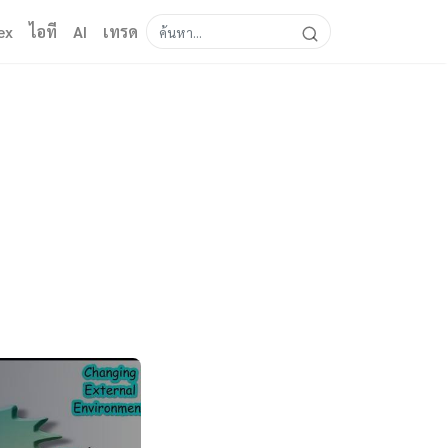
ex
ไอที
AI
เทรด