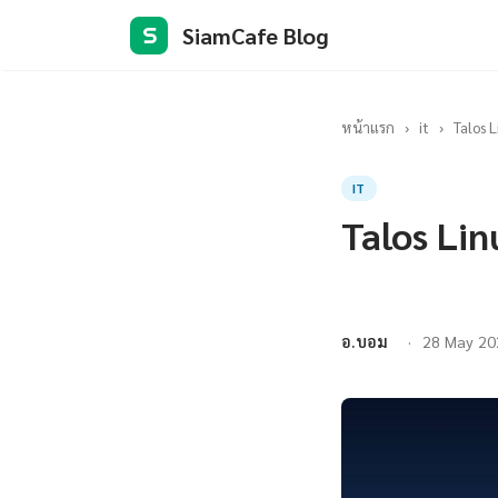
SiamCafe Blog
S
หน้าแรก
›
it
›
Talos L
IT
Talos Lin
อ.บอม
28 May 20