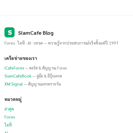
S
SiamCafe Blog
Forex · ไอที · AI · เทรด — ความรู้จากประสบการณ์จริงตั้งแต่ปี 1997
เครือข่ายของเรา
iCafeForex
— คอร์ส & สัญญาณ Forex
SiamCafeBook
— คู่มือ & อีบุ๊กเทรด
XM Signal
— สัญญาณเทรดรายวัน
หมวดหมู่
ล่าสุด
Forex
ไอที
AI