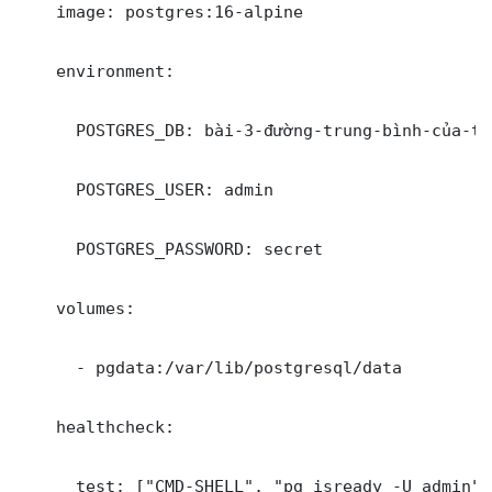
    image: postgres:16-alpine

    environment:

      POSTGRES_DB: bài-3-đường-trung-bình-của-ta
      POSTGRES_USER: admin

      POSTGRES_PASSWORD: secret

    volumes:

      - pgdata:/var/lib/postgresql/data

    healthcheck:

      test: ["CMD-SHELL", "pg_isready -U admin"]
