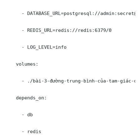
      - DATABASE_URL=postgresql://admin:secret@d
      - REDIS_URL=redis://redis:6379/0

      - LOG_LEVEL=info

    volumes:

      - ./bài-3-đường-trung-bình-của-tam-giác-da
    depends_on:

      - db

      - redis
