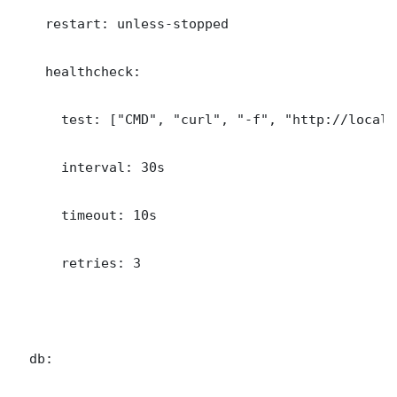
    restart: unless-stopped

    healthcheck:

      test: ["CMD", "curl", "-f", "http://localh
      interval: 30s

      timeout: 10s

      retries: 3

  db:
