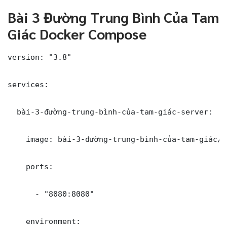
Bài 3 Đường Trung Bình Của Tam
Giác Docker Compose
version: "3.8"

services:

  bài-3-đường-trung-bình-của-tam-giác-server:

    image: bài-3-đường-trung-bình-của-tam-giác/b
    ports:

      - "8080:8080"

    environment:
