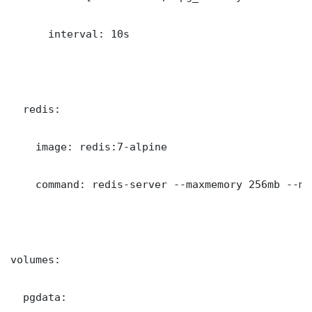
      interval: 10s

  redis:

    image: redis:7-alpine

    command: redis-server --maxmemory 256mb --ma
volumes:

  pgdata: