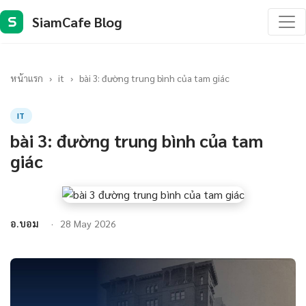
SiamCafe Blog
S
หน้าแรก
›
it
›
bài 3: đường trung bình của tam giác
IT
bài 3: đường trung bình của tam
giác
อ.บอม
28 May 2026