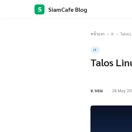
SiamCafe Blog
S
หน้าแรก
›
it
›
Talos 
IT
Talos Li
อ.บอม
28 May 20