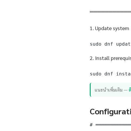
══════════
1. Update system
sudo dnf updat
2. Install prerequi
sudo dnf insta
แนะนำเพิ่มเติม —
Configurat
# ════════════