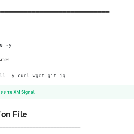
═════════════════════════════
e -y
sites
ll -y curl wget git jq
ติดตาม XM Signal
ion File
═══════════════════════════
