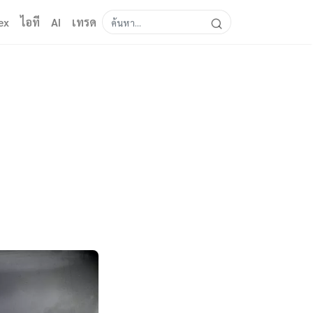
ex
ไอที
AI
เทรด