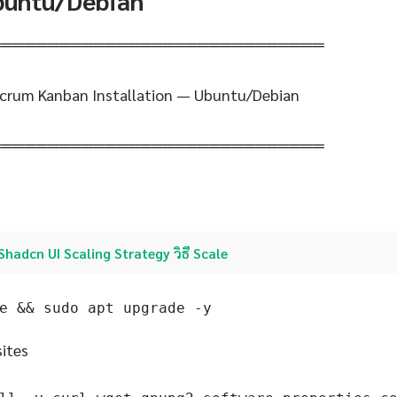
Ubuntu/Debian
═════════════════════════════
 Scrum Kanban Installation — Ubuntu/Debian
═════════════════════════════
Shadcn UI Scaling Strategy วิธี Scale
e && sudo apt upgrade -y
sites