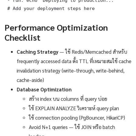
 - run: echo "Deploying to production..."

 # Add your deployment steps here
Performance Optimization
Checklist
Caching Strategy
— ใช้ Redis/Memcached สำหรับ
frequently accessed data ตั้ง TTL ที่เหมาะสมใช้ cache
invalidation strategy (write-through, write-behind,
cache-aside)
Database Optimization
สร้าง index บน columns ที่ query บ่อย
ใช้ EXPLAIN ANALYZE วิเคราะห์ query plan
ใช้ connection pooling (PgBouncer, HikariCP)
Avoid N+1 queries — ใช้ JOIN หรือ batch