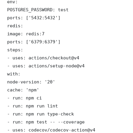
 env:

 POSTGRES_PASSWORD: test

 ports: ['5432:5432']

 redis:

 image: redis:7

 ports: ['6379:6379']

 steps:

 - uses: actions/checkout@v4

 - uses: actions/setup-node@v4

 with:

 node-version: '20'

 cache: 'npm'

 - run: npm ci

 - run: npm run lint

 - run: npm run type-check

 - run: npm test -- --coverage

 - uses: codecov/codecov-action@v4
