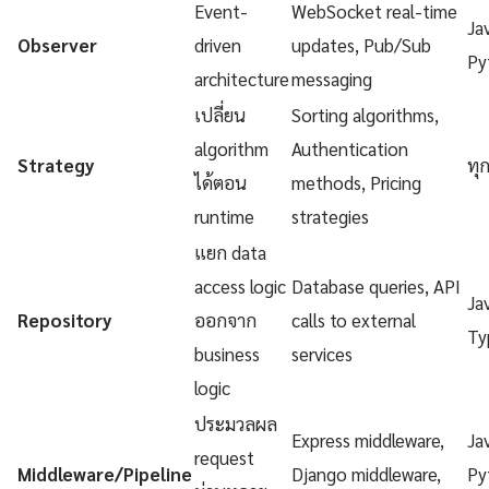
Event-
WebSocket real-time
Ja
Observer
driven
updates, Pub/Sub
Py
architecture
messaging
เปลี่ยน
Sorting algorithms,
algorithm
Authentication
Strategy
ทุ
ได้ตอน
methods, Pricing
runtime
strategies
แยก data
access logic
Database queries, API
Ja
Repository
ออกจาก
calls to external
Ty
business
services
logic
ประมวลผล
Express middleware,
Ja
request
Middleware/Pipeline
Django middleware,
Py