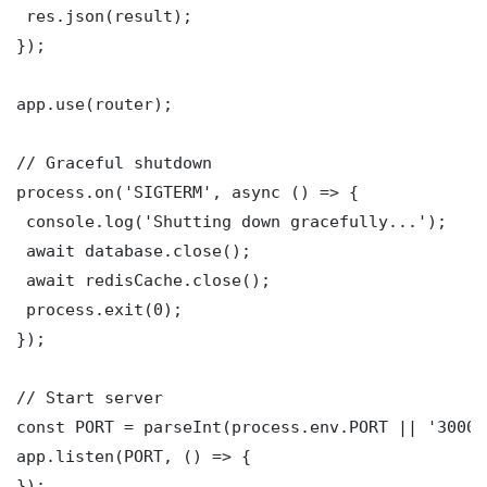
 res.json(result);

});

app.use(router);

// Graceful shutdown

process.on('SIGTERM', async () => {

 console.log('Shutting down gracefully...');

 await database.close();

 await redisCache.close();

 process.exit(0);

});

// Start server

const PORT = parseInt(process.env.PORT || '3000')
app.listen(PORT, () => {

});