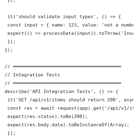
 it('should validate input types', () => {

 const input = { name: 123, value: 'not a number'
 expect(() => processData(input)).toThrow('Inval
 });

});

// ═══════════════════════════════════════

// Integration Tests

// ═══════════════════════════════════════

describe('API Integration Tests', () => {

 it('GET /api/v1/items should return 200', async
 const res = await request(app).get('/api/v1/item
 expect(res.status).toBe(200);

 expect(res.body.data).toBeInstanceOf(Array);

 });
