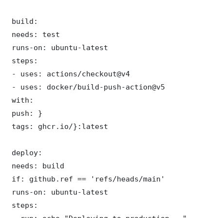
 build:

 needs: test

 runs-on: ubuntu-latest

 steps:

 - uses: actions/checkout@v4

 - uses: docker/build-push-action@v5

 with:

 push: }

 tags: ghcr.io/}:latest

 deploy:

 needs: build

 if: github.ref == 'refs/heads/main'

 runs-on: ubuntu-latest

 steps:
