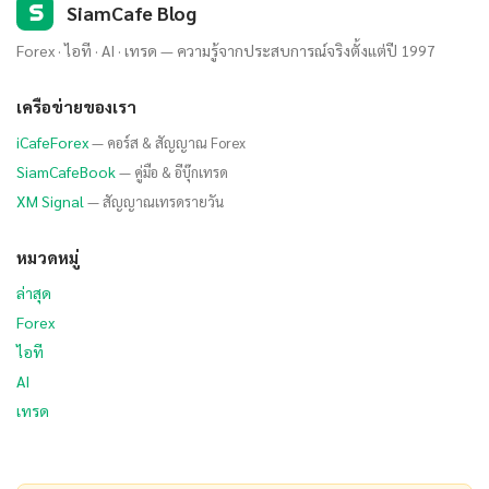
S
SiamCafe Blog
Forex · ไอที · AI · เทรด — ความรู้จากประสบการณ์จริงตั้งแต่ปี 1997
เครือข่ายของเรา
iCafeForex
— คอร์ส & สัญญาณ Forex
SiamCafeBook
— คู่มือ & อีบุ๊กเทรด
XM Signal
— สัญญาณเทรดรายวัน
หมวดหมู่
ล่าสุด
Forex
ไอที
AI
เทรด