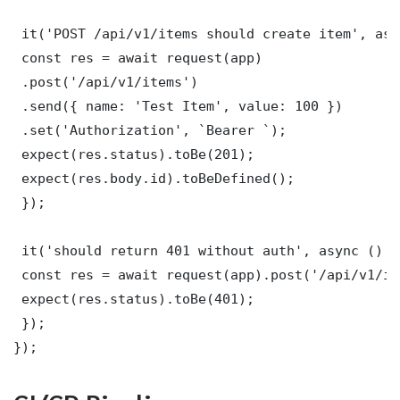
 it('POST /api/v1/items should create item', asy
 const res = await request(app)

 .post('/api/v1/items')

 .send({ name: 'Test Item', value: 100 })

 .set('Authorization', `Bearer `);

 expect(res.status).toBe(201);

 expect(res.body.id).toBeDefined();

 });

 it('should return 401 without auth', async () =>
 const res = await request(app).post('/api/v1/it
 expect(res.status).toBe(401);

 });

});