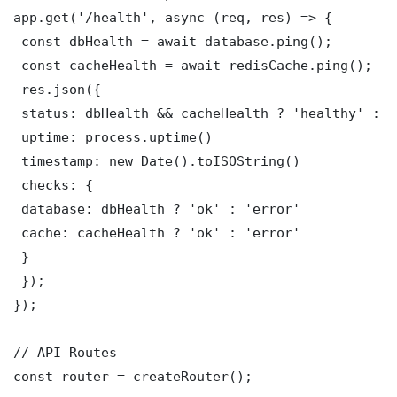
app.get('/health', async (req, res) => {

 const dbHealth = await database.ping();

 const cacheHealth = await redisCache.ping();

 res.json({

 status: dbHealth && cacheHealth ? 'healthy' : '
 uptime: process.uptime()

 timestamp: new Date().toISOString()

 checks: {

 database: dbHealth ? 'ok' : 'error'

 cache: cacheHealth ? 'ok' : 'error'

 }

 });

});

// API Routes

const router = createRouter();
