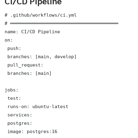
CI/CD Pipeline
# .github/workflows/ci.yml

# ═══════════════════════════════════════

name: CI/CD Pipeline

on:

 push:

 branches: [main, develop]

 pull_request:

 branches: [main]

jobs:

 test:

 runs-on: ubuntu-latest

 services:

 postgres:

 image: postgres:16
