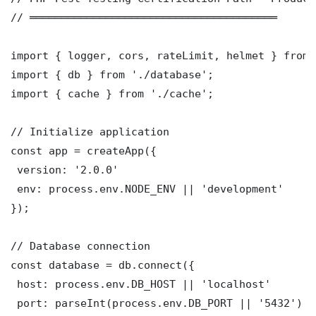
// ═══════════════════════════════════════

import { logger, cors, rateLimit, helmet } from 
import { db } from './database';

import { cache } from './cache';

// Initialize application

const app = createApp({

 version: '2.0.0'

 env: process.env.NODE_ENV || 'development'

});

// Database connection

const database = db.connect({

 host: process.env.DB_HOST || 'localhost'

 port: parseInt(process.env.DB_PORT || '5432')
