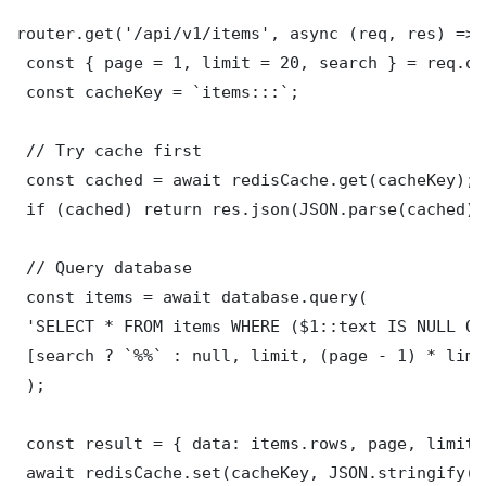
router.get('/api/v1/items', async (req, res) => {
 const { page = 1, limit = 20, search } = req.que
 const cacheKey = `items:::`;

 // Try cache first

 const cached = await redisCache.get(cacheKey);

 if (cached) return res.json(JSON.parse(cached));
 // Query database

 const items = await database.query(

 'SELECT * FROM items WHERE ($1::text IS NULL OR
 [search ? `%%` : null, limit, (page - 1) * limit
 );

 const result = { data: items.rows, page, limit,
 await redisCache.set(cacheKey, JSON.stringify(r