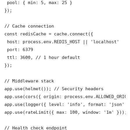
 pool: { min: 5, max: 25 }

});

// Cache connection

const redisCache = cache.connect({

 host: process.env.REDIS_HOST || 'localhost'

 port: 6379

 ttl: 3600, // 1 hour default

});

// Middleware stack

app.use(helmet()); // Security headers

app.use(cors({ origin: process.env.ALLOWED_ORIGI
app.use(logger({ level: 'info', format: 'json' })
app.use(rateLimit({ max: 100, window: '1m' }));

// Health check endpoint
