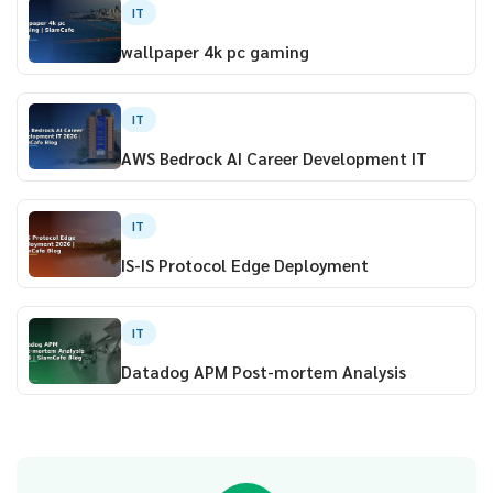
IT
wallpaper 4k pc gaming
IT
AWS Bedrock AI Career Development IT
IT
IS-IS Protocol Edge Deployment
IT
Datadog APM Post-mortem Analysis