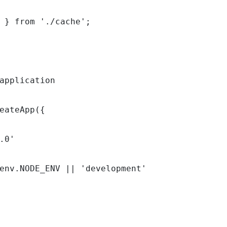
 } from './cache';

application

eateApp({

.0'

env.NODE_ENV || 'development'
