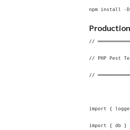
npm install -D
Productio
// ═══════════
// PHP Pest Te
// ═══════════
import { logge
import { db } 