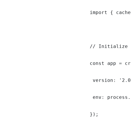
import { cache
// Initialize 
const app = cr
 version: '2.0
 env: process.
});
