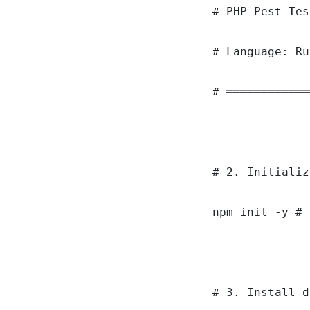
# PHP Pest Tes
# Language: Ru
# ════════════
# 2. Initializ
npm init -y # 
# 3. Install d