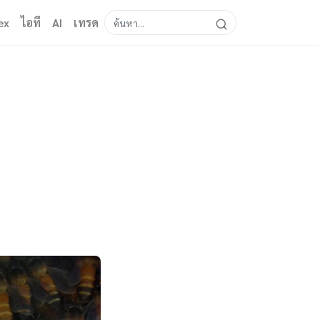
ex
ไอที
AI
เทรด