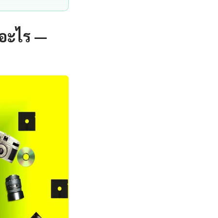
ออะไร —