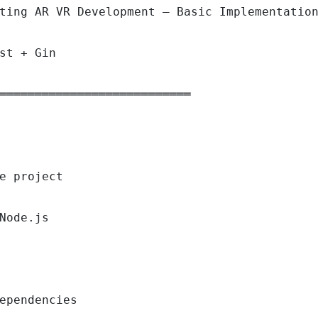
ting AR VR Development — Basic Implementation
st + Gin

═══════════════════════════

e project

Node.js

ependencies
