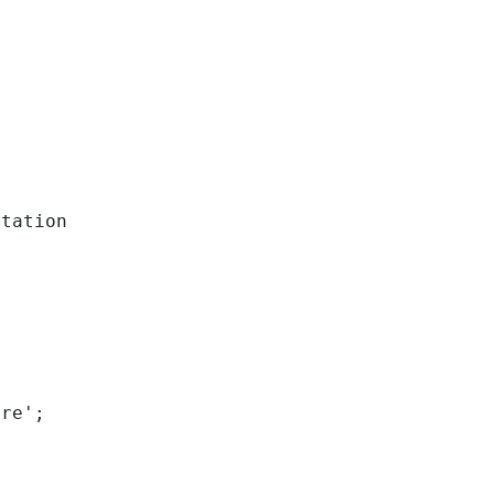
tation

re';
