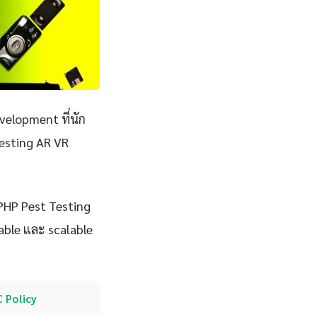
elopment ที่นัก
esting AR VR
 PHP Pest Testing
nable และ scalable
 Policy