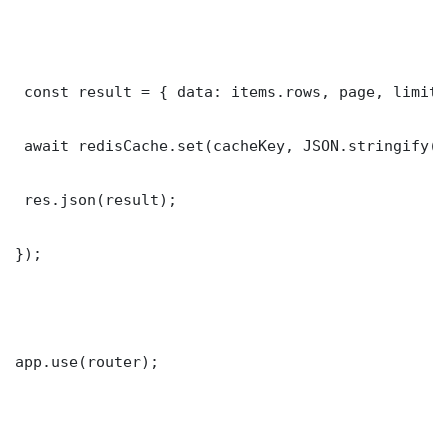
 const result = { data: items.rows, page, limit,
 await redisCache.set(cacheKey, JSON.stringify(r
 res.json(result);

});

app.use(router);
