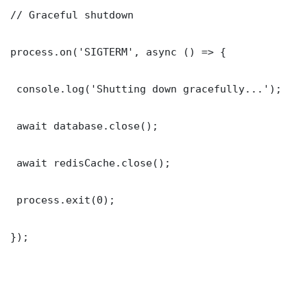
// Graceful shutdown

process.on('SIGTERM', async () => {

 console.log('Shutting down gracefully...');

 await database.close();

 await redisCache.close();

 process.exit(0);

});
