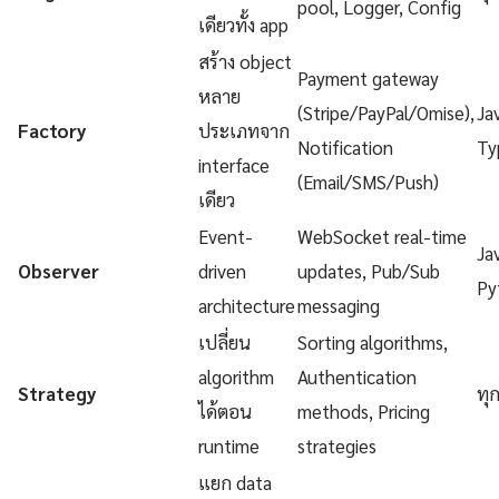
pool, Logger, Config
เดียวทั้ง app
สร้าง object
Payment gateway
หลาย
(Stripe/PayPal/Omise),
Ja
Factory
ประเภทจาก
Notification
Ty
interface
(Email/SMS/Push)
เดียว
Event-
WebSocket real-time
Ja
Observer
driven
updates, Pub/Sub
Py
architecture
messaging
เปลี่ยน
Sorting algorithms,
algorithm
Authentication
Strategy
ทุ
ได้ตอน
methods, Pricing
runtime
strategies
แยก data