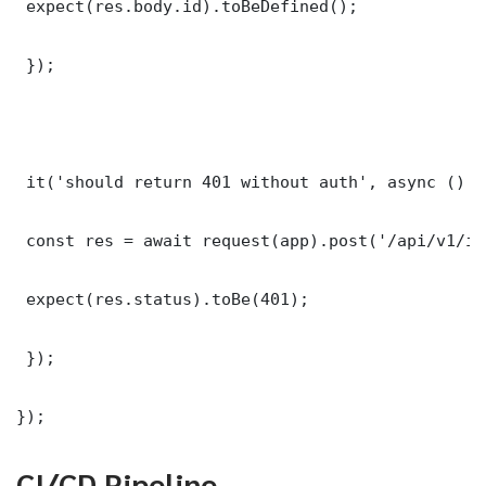
 expect(res.body.id).toBeDefined();

 });

 it('should return 401 without auth', async () =>
 const res = await request(app).post('/api/v1/it
 expect(res.status).toBe(401);

 });

});
CI/CD Pipeline