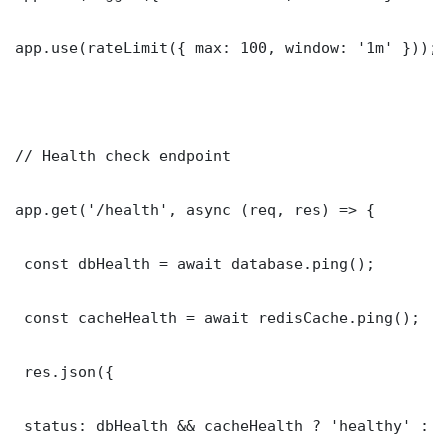
app.use(rateLimit({ max: 100, window: '1m' }));

// Health check endpoint

app.get('/health', async (req, res) => {

 const dbHealth = await database.ping();

 const cacheHealth = await redisCache.ping();

 res.json({

 status: dbHealth && cacheHealth ? 'healthy' : '