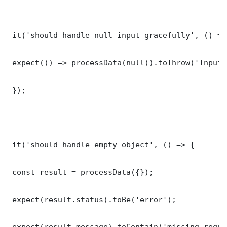
 it('should handle null input gracefully', () => 
 expect(() => processData(null)).toThrow('Input 
 });

 it('should handle empty object', () => {

 const result = processData({});

 expect(result.status).toBe('error');

 expect(result.message).toContain('missing requi