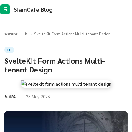
SiamCafe Blog
S
หน้าแรก
›
it
›
SvelteKit Form Actions Multi-tenant Design
IT
SvelteKit Form Actions Multi-
tenant Design
อ.บอม
28 May 2026