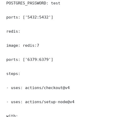
 POSTGRES_PASSWORD: test

 ports: ['5432:5432']

 redis:

 image: redis:7

 ports: ['6379:6379']

 steps:

 - uses: actions/checkout@v4

 - uses: actions/setup-node@v4

 with:
