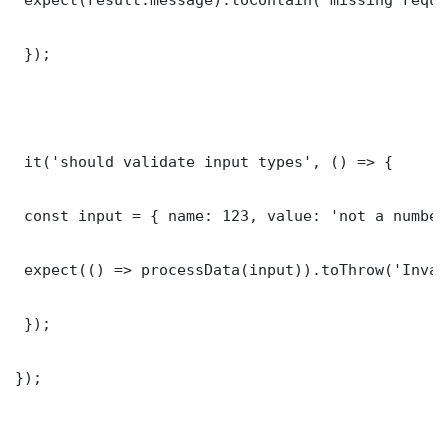
 });

 it('should validate input types', () => {

 const input = { name: 123, value: 'not a number'
 expect(() => processData(input)).toThrow('Inval
 });

});
