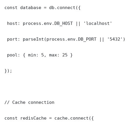
const database = db.connect({

 host: process.env.DB_HOST || 'localhost'

 port: parseInt(process.env.DB_PORT || '5432')

 pool: { min: 5, max: 25 }

});

// Cache connection

const redisCache = cache.connect({
