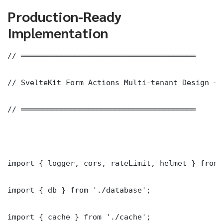
Production-Ready
Implementation
// ═══════════════════════════════════════

// SvelteKit Form Actions Multi-tenant Design — 
// ═══════════════════════════════════════

import { logger, cors, rateLimit, helmet } from 
import { db } from './database';

import { cache } from './cache';
