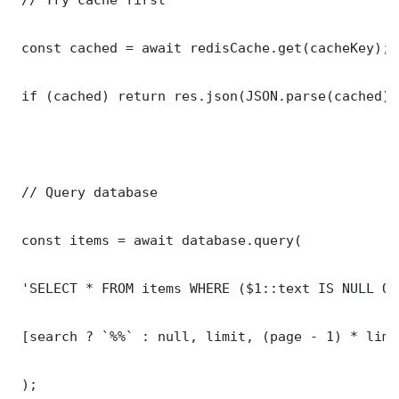
 const cached = await redisCache.get(cacheKey);

 if (cached) return res.json(JSON.parse(cached));
 // Query database

 const items = await database.query(

 'SELECT * FROM items WHERE ($1::text IS NULL OR
 [search ? `%%` : null, limit, (page - 1) * limit
 );
