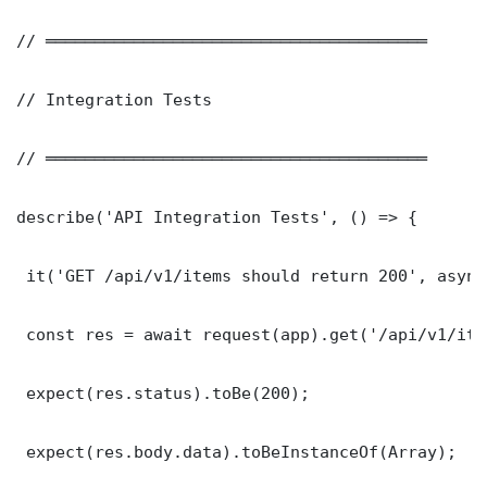
// ═══════════════════════════════════════

// Integration Tests

// ═══════════════════════════════════════

describe('API Integration Tests', () => {

 it('GET /api/v1/items should return 200', async
 const res = await request(app).get('/api/v1/item
 expect(res.status).toBe(200);

 expect(res.body.data).toBeInstanceOf(Array);
