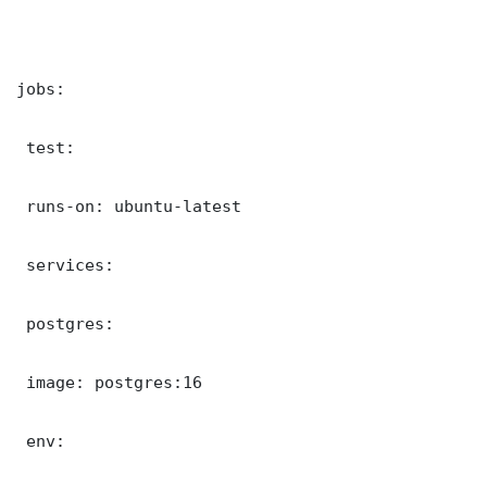
jobs:

 test:

 runs-on: ubuntu-latest

 services:

 postgres:

 image: postgres:16

 env:
