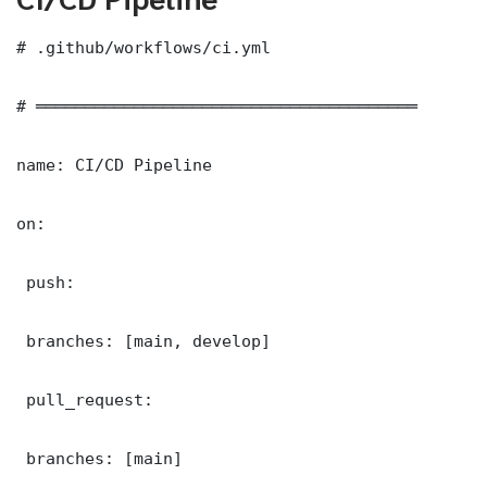
# .github/workflows/ci.yml

# ═══════════════════════════════════════

name: CI/CD Pipeline

on:

 push:

 branches: [main, develop]

 pull_request:

 branches: [main]
