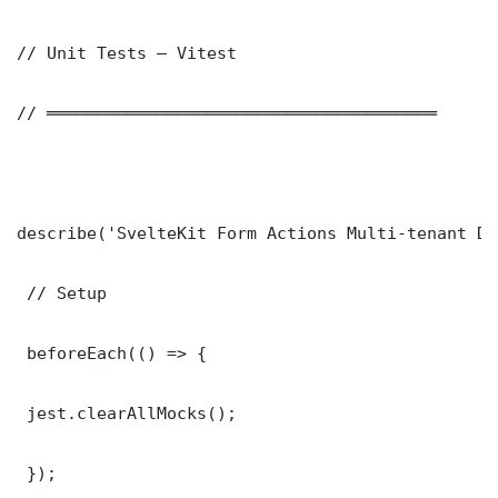
// Unit Tests — Vitest

// ═══════════════════════════════════════

describe('SvelteKit Form Actions Multi-tenant De
 // Setup

 beforeEach(() => {

 jest.clearAllMocks();

 });
