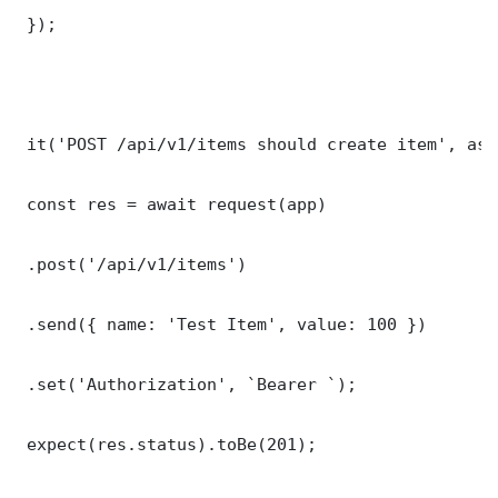
 });

 it('POST /api/v1/items should create item', asy
 const res = await request(app)

 .post('/api/v1/items')

 .send({ name: 'Test Item', value: 100 })

 .set('Authorization', `Bearer `);

 expect(res.status).toBe(201);
