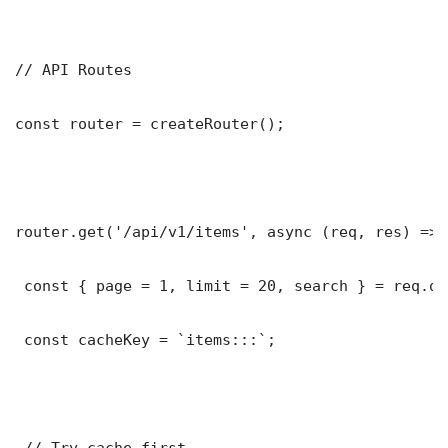
// API Routes

const router = createRouter();

router.get('/api/v1/items', async (req, res) => {
 const { page = 1, limit = 20, search } = req.que
 const cacheKey = `items:::`;

 // Try cache first
