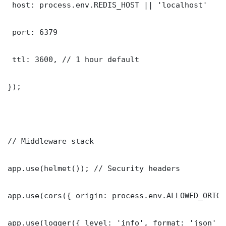
 host: process.env.REDIS_HOST || 'localhost'

 port: 6379

 ttl: 3600, // 1 hour default

});

// Middleware stack

app.use(helmet()); // Security headers

app.use(cors({ origin: process.env.ALLOWED_ORIGI
app.use(logger({ level: 'info', format: 'json' })