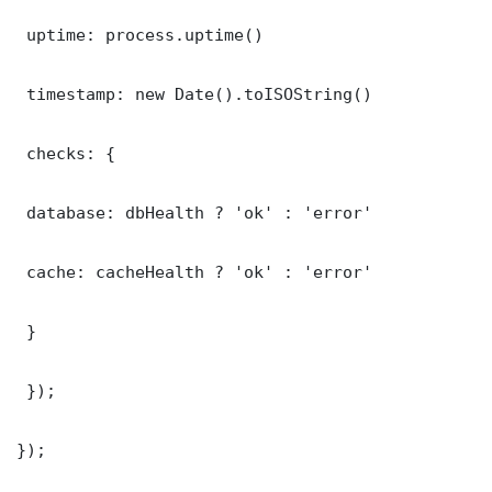
 uptime: process.uptime()

 timestamp: new Date().toISOString()

 checks: {

 database: dbHealth ? 'ok' : 'error'

 cache: cacheHealth ? 'ok' : 'error'

 }

 });

});
