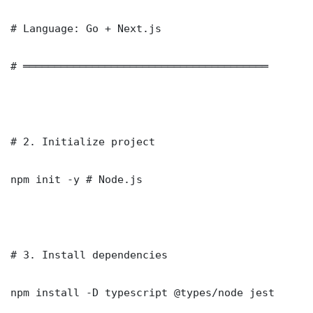
# Language: Go + Next.js

# ═══════════════════════════════════════

# 2. Initialize project

npm init -y # Node.js

# 3. Install dependencies

npm install -D typescript @types/node jest