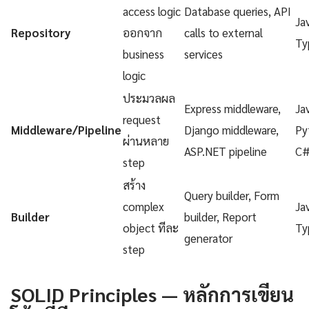
access logic
Database queries, API
Ja
Repository
ออกจาก
calls to external
Ty
business
services
logic
ประมวลผล
Express middleware,
Ja
request
Middleware/Pipeline
Django middleware,
Py
ผ่านหลาย
ASP.NET pipeline
C
step
สร้าง
Query builder, Form
complex
Ja
Builder
builder, Report
object ทีละ
Ty
generator
step
SOLID Principles — หลักการเขียน