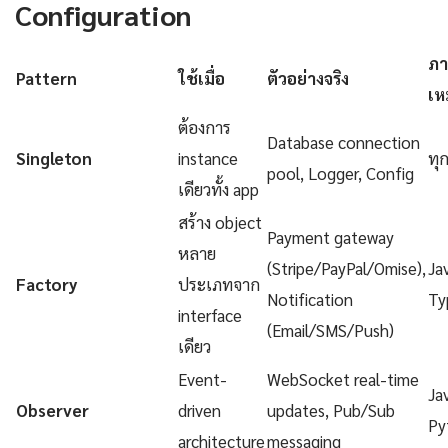
Configuration
ภา
Pattern
ใช้เมื่อ
ตัวอย่างจริง
เห
ต้องการ
Database connection
Singleton
instance
ทุ
pool, Logger, Config
เดียวทั้ง app
สร้าง object
Payment gateway
หลาย
(Stripe/PayPal/Omise),
Ja
Factory
ประเภทจาก
Notification
Ty
interface
(Email/SMS/Push)
เดียว
Event-
WebSocket real-time
Ja
Observer
driven
updates, Pub/Sub
Py
architecture
messaging