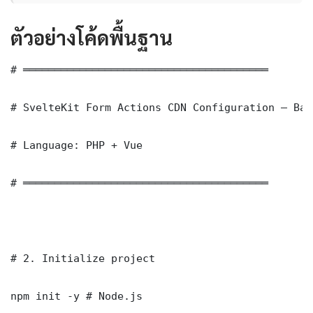
ตัวอย่างโค้ดพื้นฐาน
# ═══════════════════════════════════════

# SvelteKit Form Actions CDN Configuration — Bas
# Language: PHP + Vue

# ═══════════════════════════════════════

# 2. Initialize project

npm init -y # Node.js
