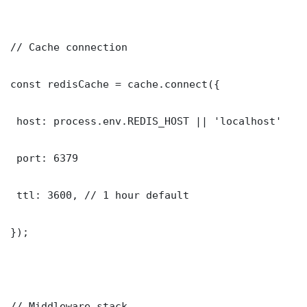
// Cache connection

const redisCache = cache.connect({

 host: process.env.REDIS_HOST || 'localhost'

 port: 6379

 ttl: 3600, // 1 hour default

});

// Middleware stack
