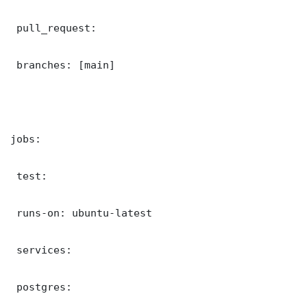
 pull_request:

 branches: [main]

jobs:

 test:

 runs-on: ubuntu-latest

 services:

 postgres:
