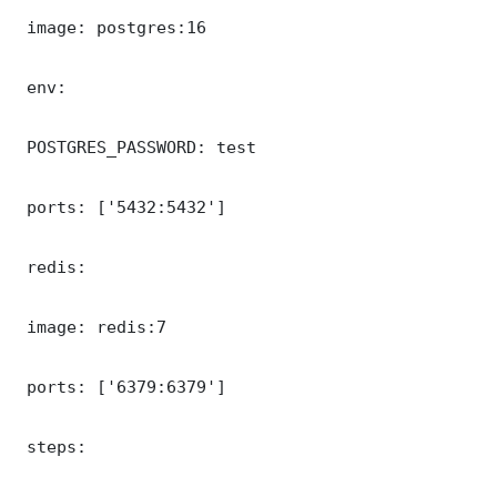
 image: postgres:16

 env:

 POSTGRES_PASSWORD: test

 ports: ['5432:5432']

 redis:

 image: redis:7

 ports: ['6379:6379']

 steps:
