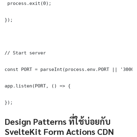
 process.exit(0);

});

// Start server

const PORT = parseInt(process.env.PORT || '3000')
app.listen(PORT, () => {

});
Design Patterns ที่ใช้บ่อยกับ
SvelteKit Form Actions CDN