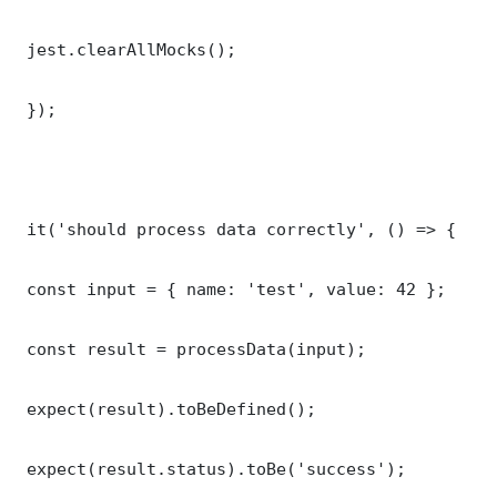
 jest.clearAllMocks();

 });

 it('should process data correctly', () => {

 const input = { name: 'test', value: 42 };

 const result = processData(input);

 expect(result).toBeDefined();

 expect(result.status).toBe('success');
