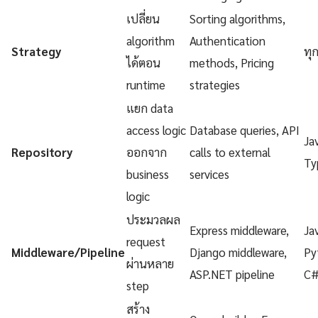
เปลี่ยน
Sorting algorithms,
algorithm
Authentication
Strategy
ทุ
ได้ตอน
methods, Pricing
runtime
strategies
แยก data
access logic
Database queries, API
Ja
Repository
ออกจาก
calls to external
Ty
business
services
logic
ประมวลผล
Express middleware,
Ja
request
Middleware/Pipeline
Django middleware,
Py
ผ่านหลาย
ASP.NET pipeline
C
step
สร้าง