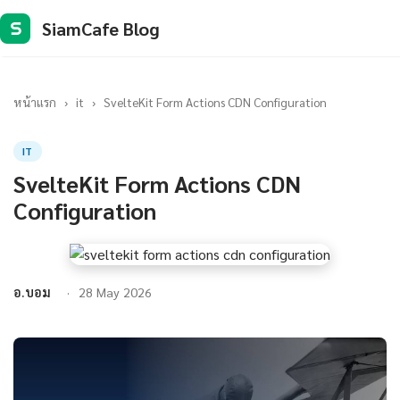
SiamCafe Blog
S
หน้าแรก
›
it
›
SvelteKit Form Actions CDN Configuration
IT
SvelteKit Form Actions CDN
Configuration
อ.บอม
28 May 2026