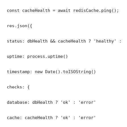
 const cacheHealth = await redisCache.ping();

 res.json({

 status: dbHealth && cacheHealth ? 'healthy' : '
 uptime: process.uptime()

 timestamp: new Date().toISOString()

 checks: {

 database: dbHealth ? 'ok' : 'error'

 cache: cacheHealth ? 'ok' : 'error'
