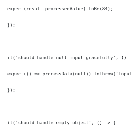
 expect(result.processedValue).toBe(84);

 });

 it('should handle null input gracefully', () => 
 expect(() => processData(null)).toThrow('Input 
 });

 it('should handle empty object', () => {
