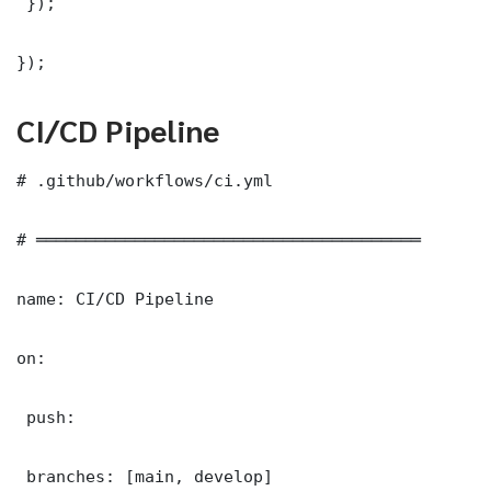
 });

});
CI/CD Pipeline
# .github/workflows/ci.yml

# ═══════════════════════════════════════

name: CI/CD Pipeline

on:

 push:

 branches: [main, develop]
