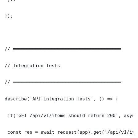
});

// ═══════════════════════════════════════

// Integration Tests

// ═══════════════════════════════════════

describe('API Integration Tests', () => {

 it('GET /api/v1/items should return 200', async
 const res = await request(app).get('/api/v1/item