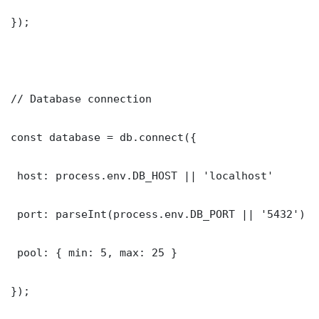
});

// Database connection

const database = db.connect({

 host: process.env.DB_HOST || 'localhost'

 port: parseInt(process.env.DB_PORT || '5432')

 pool: { min: 5, max: 25 }

});
