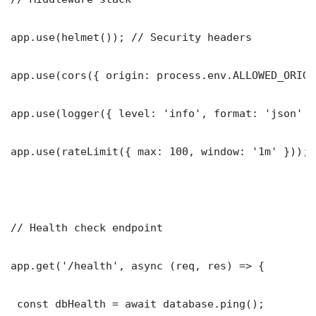
app.use(helmet()); // Security headers

app.use(cors({ origin: process.env.ALLOWED_ORIGI
app.use(logger({ level: 'info', format: 'json' })
app.use(rateLimit({ max: 100, window: '1m' }));

// Health check endpoint

app.get('/health', async (req, res) => {

 const dbHealth = await database.ping();
