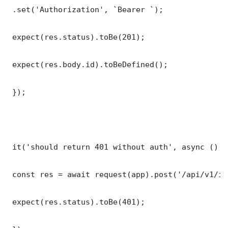
 .set('Authorization', `Bearer `);

 expect(res.status).toBe(201);

 expect(res.body.id).toBeDefined();

 });

 it('should return 401 without auth', async () =>
 const res = await request(app).post('/api/v1/it
 expect(res.status).toBe(401);
