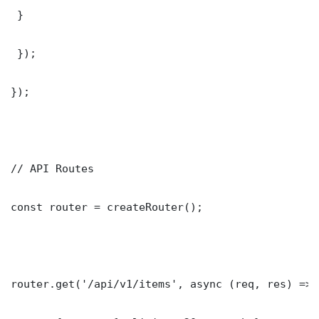
 }

 });

});

// API Routes

const router = createRouter();

router.get('/api/v1/items', async (req, res) => {