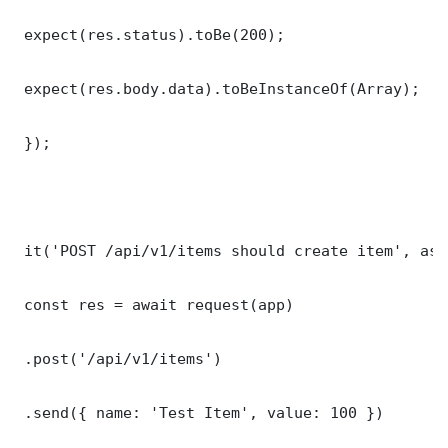
 expect(res.status).toBe(200);

 expect(res.body.data).toBeInstanceOf(Array);

 });

 it('POST /api/v1/items should create item', asy
 const res = await request(app)

 .post('/api/v1/items')

 .send({ name: 'Test Item', value: 100 })
