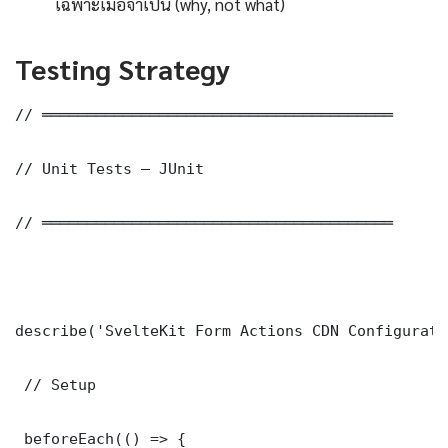
เฉพาะเมื่อจำเป็น (why, not what)
Testing Strategy
// ═══════════════════════════════════════

// Unit Tests — JUnit

// ═══════════════════════════════════════

describe('SvelteKit Form Actions CDN Configurati
 // Setup

 beforeEach(() => {
