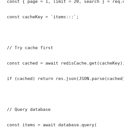
 const { page = 1, limit = 20, search } = req.que
 const cacheKey = `items:::`;

 // Try cache first

 const cached = await redisCache.get(cacheKey);

 if (cached) return res.json(JSON.parse(cached));
 // Query database

 const items = await database.query(
