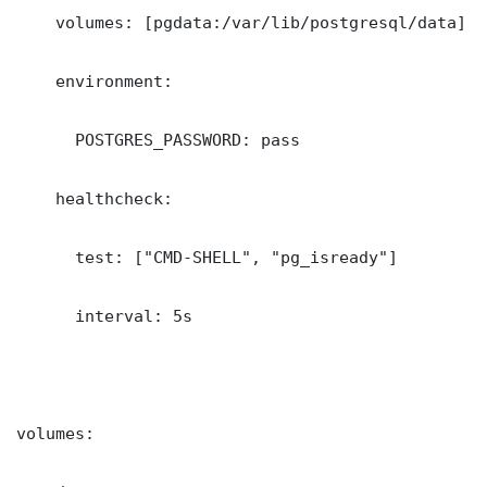
    volumes: [pgdata:/var/lib/postgresql/data]

    environment:

      POSTGRES_PASSWORD: pass

    healthcheck:

      test: ["CMD-SHELL", "pg_isready"]

      interval: 5s

volumes:
