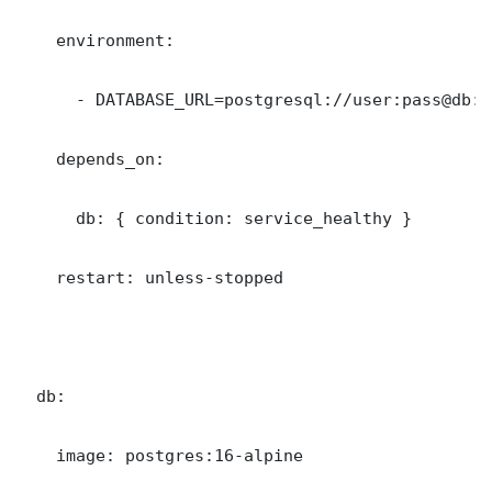
    environment:

      - DATABASE_URL=postgresql://user:pass@db:5
    depends_on:

      db: { condition: service_healthy }

    restart: unless-stopped

  db:

    image: postgres:16-alpine
