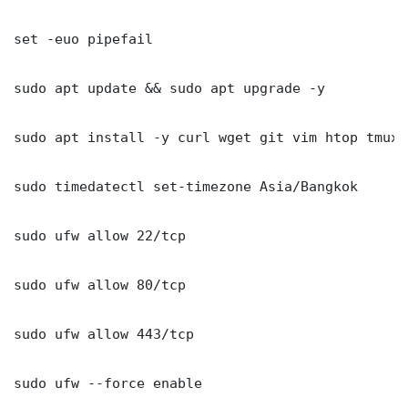
set -euo pipefail

sudo apt update && sudo apt upgrade -y

sudo apt install -y curl wget git vim htop tmux j
sudo timedatectl set-timezone Asia/Bangkok

sudo ufw allow 22/tcp

sudo ufw allow 80/tcp

sudo ufw allow 443/tcp

sudo ufw --force enable