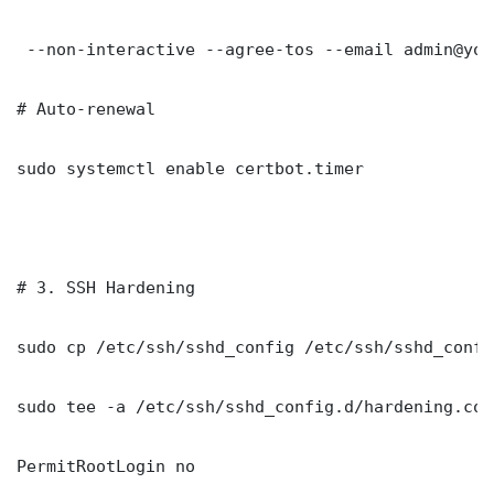
 --non-interactive --agree-tos --email admin@you
# Auto-renewal

sudo systemctl enable certbot.timer

# 3. SSH Hardening

sudo cp /etc/ssh/sshd_config /etc/ssh/sshd_config
sudo tee -a /etc/ssh/sshd_config.d/hardening.con
PermitRootLogin no
