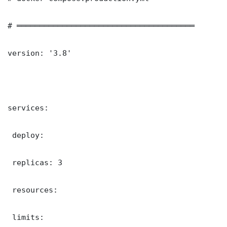
# ═══════════════════════════════════════

version: '3.8'

services:

 deploy:

 replicas: 3

 resources:

 limits:
