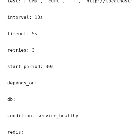
 test: ["CMD", "curl", "-f", "http://localhost:3
 interval: 10s

 timeout: 5s

 retries: 3

 start_period: 30s

 depends_on:

 db:

 condition: service_healthy

 redis:
