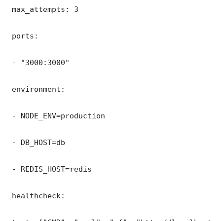
 max_attempts: 3

 ports:

 - "3000:3000"

 environment:

 - NODE_ENV=production

 - DB_HOST=db

 - REDIS_HOST=redis

 healthcheck:
