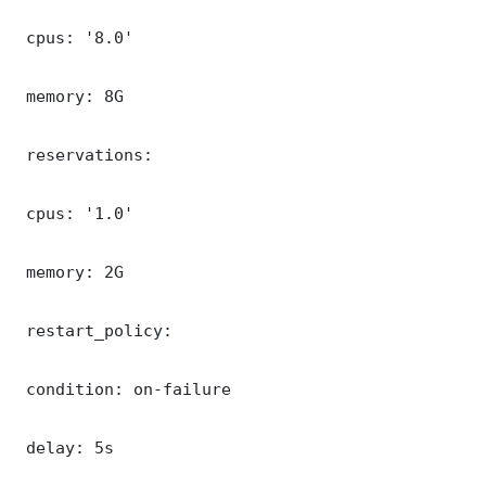
 cpus: '8.0'

 memory: 8G

 reservations:

 cpus: '1.0'

 memory: 2G

 restart_policy:

 condition: on-failure

 delay: 5s
