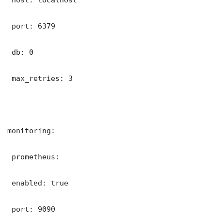
 port: 6379

 db: 0

 max_retries: 3

monitoring:

 prometheus:

 enabled: true

 port: 9090
