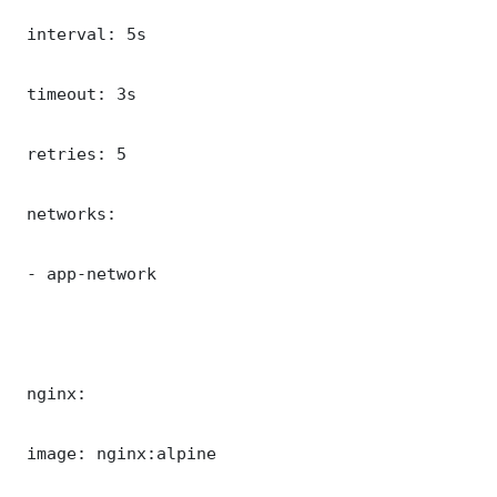
 interval: 5s

 timeout: 3s

 retries: 5

 networks:

 - app-network

 nginx:

 image: nginx:alpine
