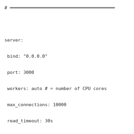
# ═══════════════════════════════════════

server:

 bind: "0.0.0.0"

 port: 3000

 workers: auto # = number of CPU cores

 max_connections: 10000

 read_timeout: 30s
