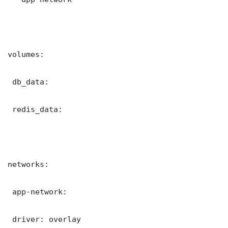
volumes:

 db_data:

 redis_data:

networks:

 app-network:

 driver: overlay