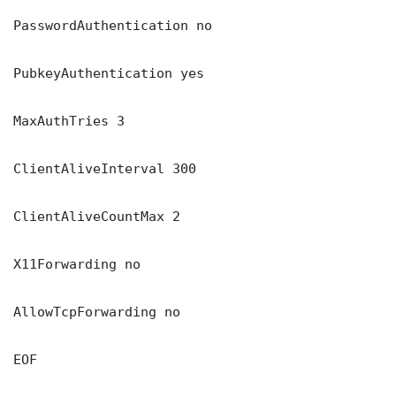
PasswordAuthentication no

PubkeyAuthentication yes

MaxAuthTries 3

ClientAliveInterval 300

ClientAliveCountMax 2

X11Forwarding no

AllowTcpForwarding no

EOF
