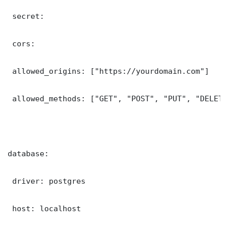
 secret: 

 cors:

 allowed_origins: ["https://yourdomain.com"]

 allowed_methods: ["GET", "POST", "PUT", "DELETE"
database:

 driver: postgres

 host: localhost
