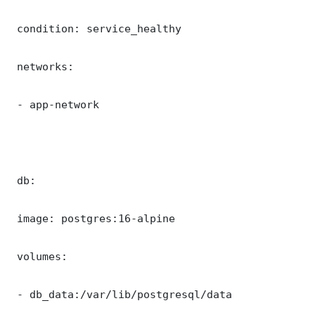
 condition: service_healthy

 networks:

 - app-network

 db:

 image: postgres:16-alpine

 volumes:

 - db_data:/var/lib/postgresql/data
