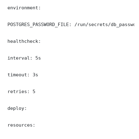
 environment:

 POSTGRES_PASSWORD_FILE: /run/secrets/db_password
 healthcheck:

 interval: 5s

 timeout: 3s

 retries: 5

 deploy:

 resources:
