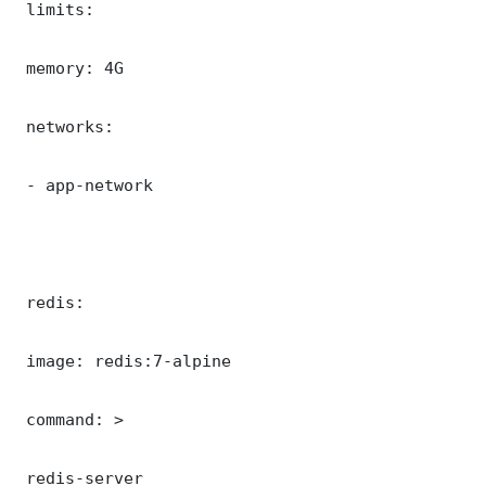
 limits:

 memory: 4G

 networks:

 - app-network

 redis:

 image: redis:7-alpine

 command: >

 redis-server
