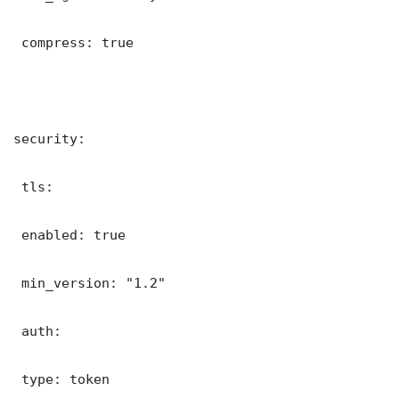
 compress: true

security:

 tls:

 enabled: true

 min_version: "1.2"

 auth:

 type: token
