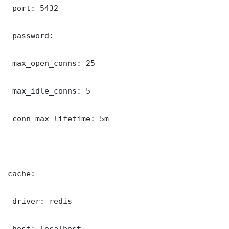
 port: 5432

 password: 

 max_open_conns: 25

 max_idle_conns: 5

 conn_max_lifetime: 5m

cache:

 driver: redis

 host: localhost
