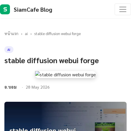
SiamCafe Blog
S
หน้าแรก
›
ai
›
stable diffusion webui forge
AI
stable diffusion webui forge
อ.บอม
28 May 2026