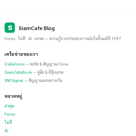
S
SiamCafe Blog
Forex · ไอที · AI · เทรด — ความรู้จากประสบการณ์จริงตั้งแต่ปี 1997
เครือข่ายของเรา
iCafeForex
— คอร์ส & สัญญาณ Forex
SiamCafeBook
— คู่มือ & อีบุ๊กเทรด
XM Signal
— สัญญาณเทรดรายวัน
หมวดหมู่
ล่าสุด
Forex
ไอที
AI