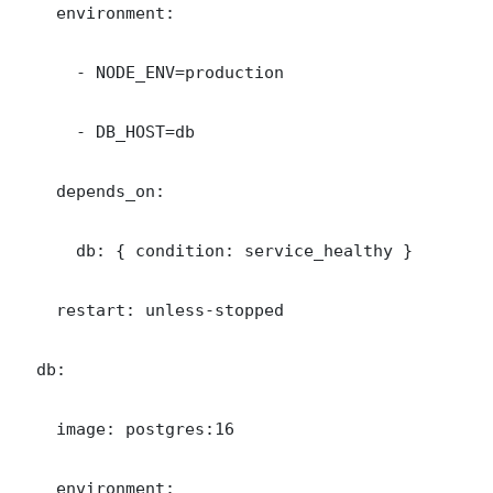
    environment:

      - NODE_ENV=production

      - DB_HOST=db

    depends_on:

      db: { condition: service_healthy }

    restart: unless-stopped

  db:

    image: postgres:16

    environment:
