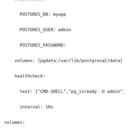
      POSTGRES_DB: myapp

      POSTGRES_USER: admin

      POSTGRES_PASSWORD: 

    volumes: [pgdata:/var/lib/postgresql/data]

    healthcheck:

      test: ["CMD-SHELL","pg_isready -U admin"]

      interval: 10s

volumes:
