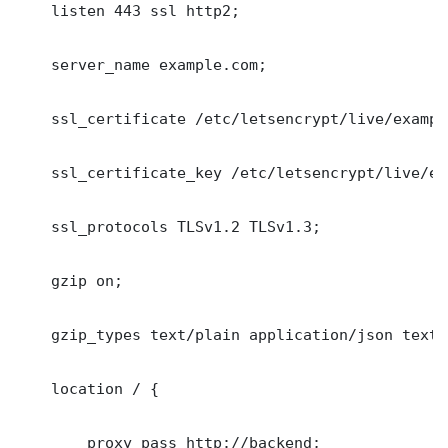
    listen 443 ssl http2;

    server_name example.com;

    ssl_certificate /etc/letsencrypt/live/exampl
    ssl_certificate_key /etc/letsencrypt/live/ex
    ssl_protocols TLSv1.2 TLSv1.3;

    gzip on;

    gzip_types text/plain application/json text/c
    location / {

        proxy_pass http://backend;
