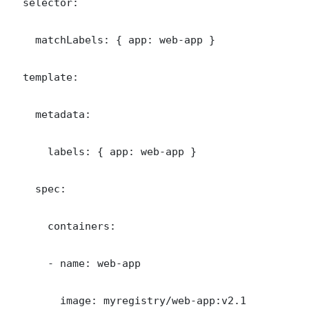
  selector:

    matchLabels: { app: web-app }

  template:

    metadata:

      labels: { app: web-app }

    spec:

      containers:

      - name: web-app

        image: myregistry/web-app:v2.1
