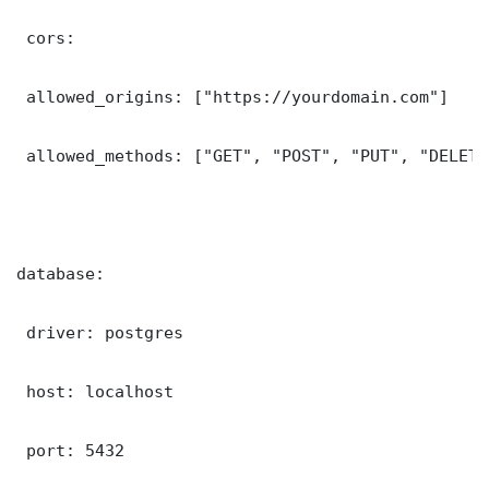
 cors:

 allowed_origins: ["https://yourdomain.com"]

 allowed_methods: ["GET", "POST", "PUT", "DELETE"
database:

 driver: postgres

 host: localhost

 port: 5432
