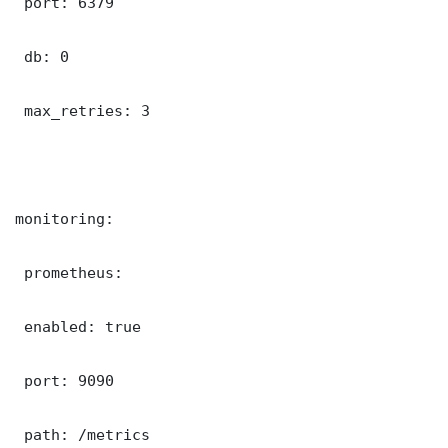
 port: 6379

 db: 0

 max_retries: 3

monitoring:

 prometheus:

 enabled: true

 port: 9090

 path: /metrics
