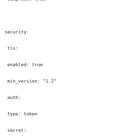
security:

 tls:

 enabled: true

 min_version: "1.2"

 auth:

 type: token

 secret: 
