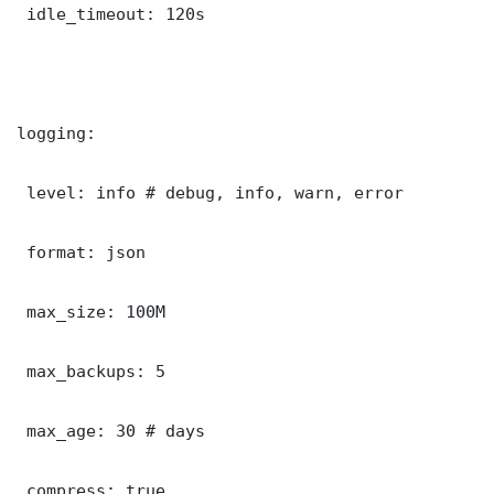
 idle_timeout: 120s

logging:

 level: info # debug, info, warn, error

 format: json

 max_size: 100M

 max_backups: 5

 max_age: 30 # days

 compress: true
