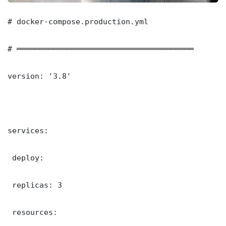
# docker-compose.production.yml

# ═══════════════════════════════════════

version: '3.8'

services:

 deploy:

 replicas: 3

 resources:
