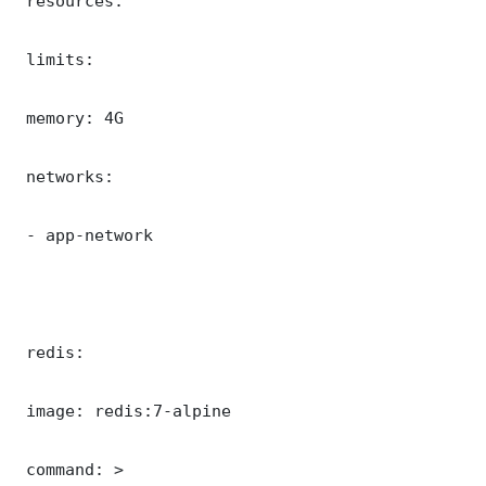
 resources:

 limits:

 memory: 4G

 networks:

 - app-network

 redis:

 image: redis:7-alpine

 command: >
