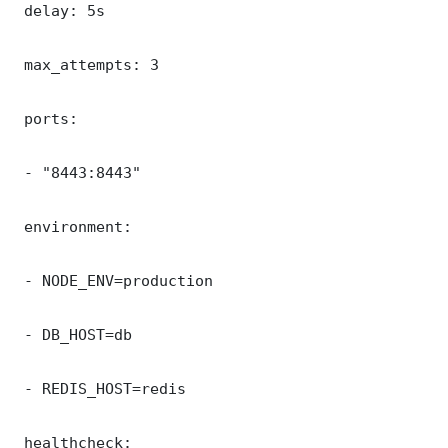
 delay: 5s

 max_attempts: 3

 ports:

 - "8443:8443"

 environment:

 - NODE_ENV=production

 - DB_HOST=db

 - REDIS_HOST=redis

 healthcheck:
