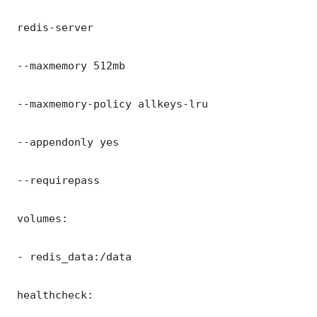
 redis-server

 --maxmemory 512mb

 --maxmemory-policy allkeys-lru

 --appendonly yes

 --requirepass 

 volumes:

 - redis_data:/data

 healthcheck:
