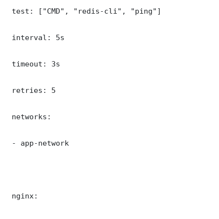
 test: ["CMD", "redis-cli", "ping"]

 interval: 5s

 timeout: 3s

 retries: 5

 networks:

 - app-network

 nginx:
