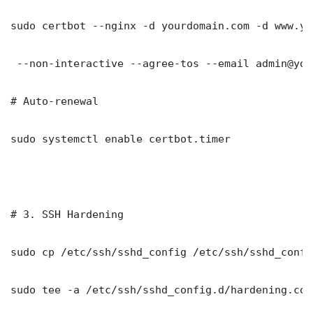
sudo certbot --nginx -d yourdomain.com -d www.yo
 --non-interactive --agree-tos --email admin@you
# Auto-renewal

sudo systemctl enable certbot.timer

# 3. SSH Hardening

sudo cp /etc/ssh/sshd_config /etc/ssh/sshd_config
sudo tee -a /etc/ssh/sshd_config.d/hardening.con