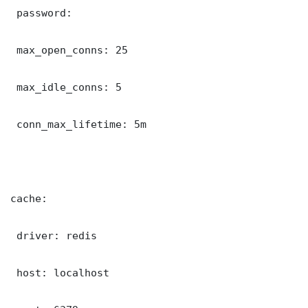
 password: 

 max_open_conns: 25

 max_idle_conns: 5

 conn_max_lifetime: 5m

cache:

 driver: redis

 host: localhost
