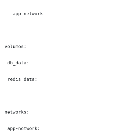
 - app-network

volumes:

 db_data:

 redis_data:

networks:

 app-network:
