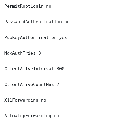
PermitRootLogin no

PasswordAuthentication no

PubkeyAuthentication yes

MaxAuthTries 3

ClientAliveInterval 300

ClientAliveCountMax 2

X11Forwarding no

AllowTcpForwarding no
