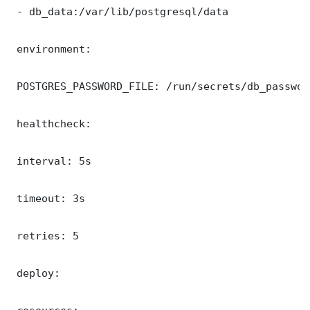
 - db_data:/var/lib/postgresql/data

 environment:

 POSTGRES_PASSWORD_FILE: /run/secrets/db_password
 healthcheck:

 interval: 5s

 timeout: 3s

 retries: 5

 deploy:
