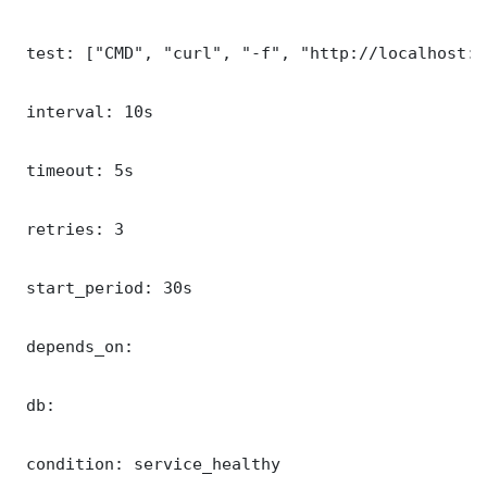
 test: ["CMD", "curl", "-f", "http://localhost:8
 interval: 10s

 timeout: 5s

 retries: 3

 start_period: 30s

 depends_on:

 db:

 condition: service_healthy
