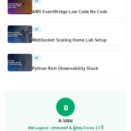
IT
AWS EventBridge Low Code No Code
IT
WebSocket Scaling Home Lab Setup
IT
Python Rich Observability Stack
อ
อ.บอม
XM Legend · เทรดเดอร์ & ผู้สอน Forex 13 ปี