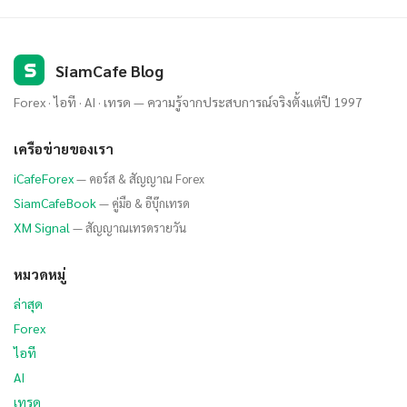
S
SiamCafe Blog
Forex · ไอที · AI · เทรด — ความรู้จากประสบการณ์จริงตั้งแต่ปี 1997
เครือข่ายของเรา
iCafeForex
— คอร์ส & สัญญาณ Forex
SiamCafeBook
— คู่มือ & อีบุ๊กเทรด
XM Signal
— สัญญาณเทรดรายวัน
หมวดหมู่
ล่าสุด
Forex
ไอที
AI
เทรด