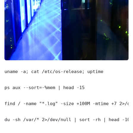
uname -a; cat /etc/os-release; uptime

ps aux --sort=-%mem | head -15

find / -name "*.log" -size +100M -mtime +7 2>/dev
du -sh /var/* 2>/dev/null | sort -rh | head -10
