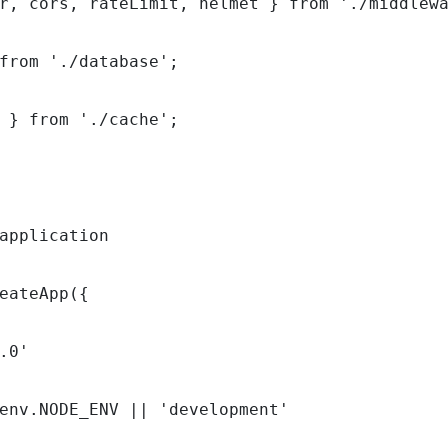
r, cors, rateLimit, helmet } from './middlewa
from './database';

 } from './cache';

application

eateApp({

.0'

env.NODE_ENV || 'development'
