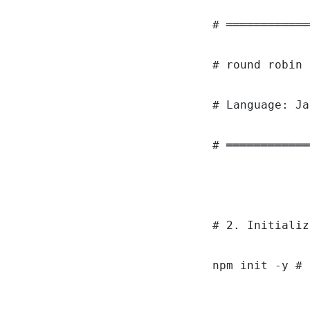
# ════════════
# round robin 
# Language: Ja
# ════════════
# 2. Initializ
npm init -y # 