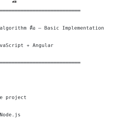
═══════════════════════════

algorithm คือ — Basic Implementation

vaScript + Angular

═══════════════════════════

e project

Node.js
