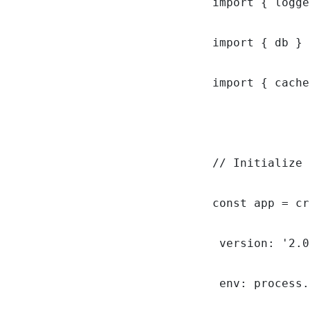
import { logge
import { db } 
import { cache
// Initialize 
const app = cr
 version: '2.0
 env: process.