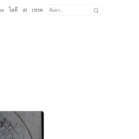
ex
ไอที
AI
เทรด