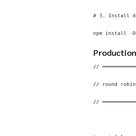
# 3. Install d
npm install -D
Productio
// ═══════════
// round robin
// ═══════════