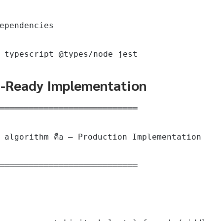
ependencies

 typescript @types/node jest
n-Ready Implementation
════════════════════════════

 algorithm คือ — Production Implementation

════════════════════════════
