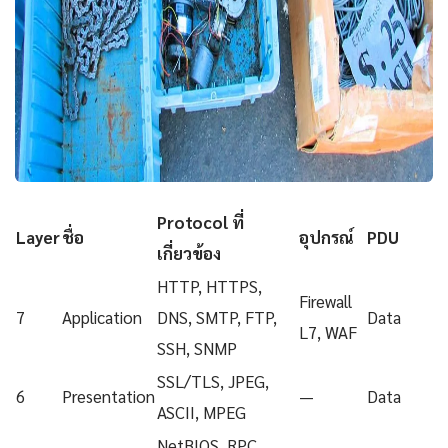
Protocol ที่
Layer
ชื่อ
อุปกรณ์
PDU
เกี่ยวข้อง
HTTP, HTTPS,
Firewall
7
Application
DNS, SMTP, FTP,
Data
L7, WAF
SSH, SNMP
SSL/TLS, JPEG,
6
Presentation
—
Data
ASCII, MPEG
NetBIOS, RPC,