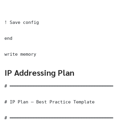
! Save config

end

write memory
IP Addressing Plan
# ═══════════════════════════════════════

# IP Plan — Best Practice Template

# ═══════════════════════════════════════
