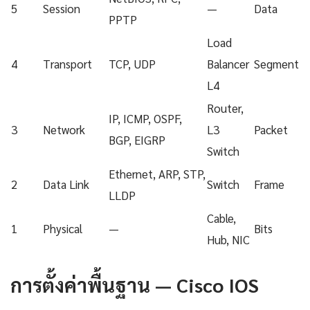
5
Session
—
Data
PPTP
Load
4
Transport
TCP, UDP
Balancer
Segment
L4
Router,
IP, ICMP, OSPF,
3
Network
L3
Packet
BGP, EIGRP
Switch
Ethernet, ARP, STP,
2
Data Link
Switch
Frame
LLDP
Cable,
1
Physical
—
Bits
Hub, NIC
การตั้งค่าพื้นฐาน — Cisco IOS