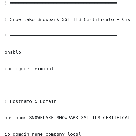
! ═══════════════════════════════════════

! Snowflake Snowpark SSL TLS Certificate — Cisco
! ═══════════════════════════════════════

enable

configure terminal

! Hostname & Domain

hostname SNOWFLAKE-SNOWPARK-SSL-TLS-CERTIFICATE-S
ip domain-name company.local
