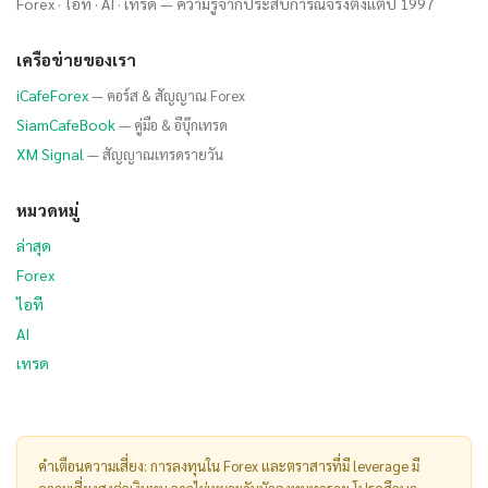
Forex · ไอที · AI · เทรด — ความรู้จากประสบการณ์จริงตั้งแต่ปี 1997
เครือข่ายของเรา
iCafeForex
— คอร์ส & สัญญาณ Forex
SiamCafeBook
— คู่มือ & อีบุ๊กเทรด
XM Signal
— สัญญาณเทรดรายวัน
หมวดหมู่
ล่าสุด
Forex
ไอที
AI
เทรด
คำเตือนความเสี่ยง: การลงทุนใน Forex และตราสารที่มี leverage มี