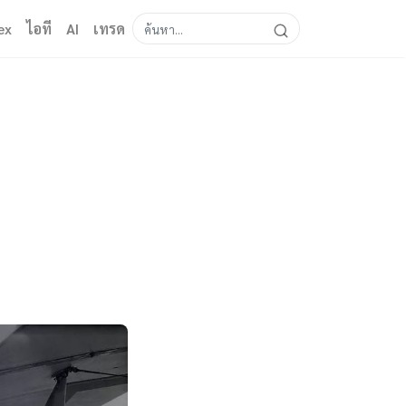
ex
ไอที
AI
เทรด