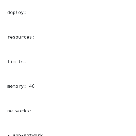
 deploy:

 resources:

 limits:

 memory: 4G

 networks:

 - app-network
