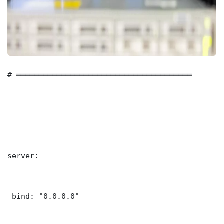
# ═══════════════════════════════════════

server:

 bind: "0.0.0.0"
