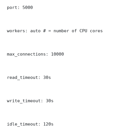
 port: 5000

 workers: auto # = number of CPU cores

 max_connections: 10000

 read_timeout: 30s

 write_timeout: 30s

 idle_timeout: 120s
