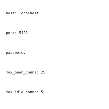
 host: localhost

 port: 5432

 password: 

 max_open_conns: 25

 max_idle_conns: 5
