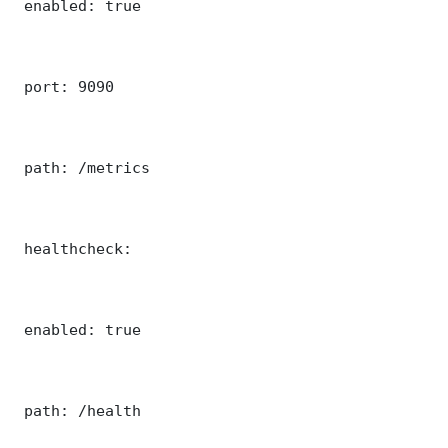
 enabled: true

 port: 9090

 path: /metrics

 healthcheck:

 enabled: true

 path: /health
