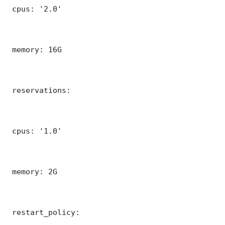
 cpus: '2.0'

 memory: 16G

 reservations:

 cpus: '1.0'

 memory: 2G

 restart_policy:
