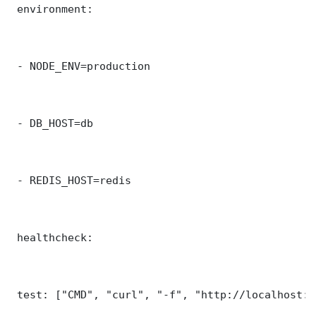
 environment:

 - NODE_ENV=production

 - DB_HOST=db

 - REDIS_HOST=redis

 healthcheck:

 test: ["CMD", "curl", "-f", "http://localhost:5