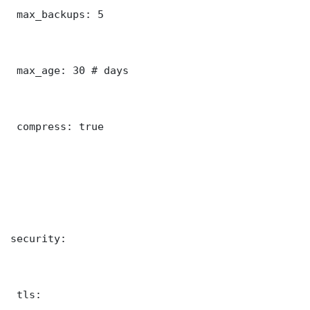
 max_backups: 5

 max_age: 30 # days

 compress: true

security:

 tls:
