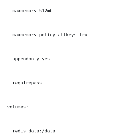
 --maxmemory 512mb

 --maxmemory-policy allkeys-lru

 --appendonly yes

 --requirepass 

 volumes:

 - redis_data:/data
