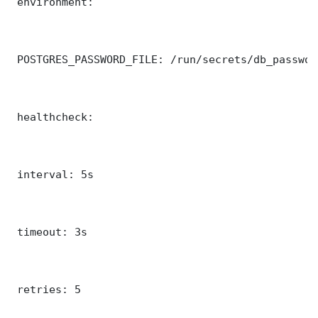
 environment:

 POSTGRES_PASSWORD_FILE: /run/secrets/db_password
 healthcheck:

 interval: 5s

 timeout: 3s

 retries: 5
