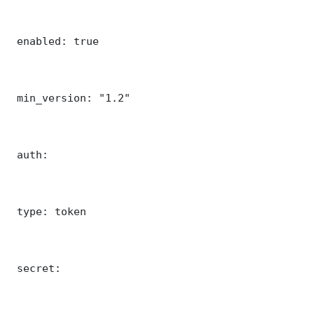
 enabled: true

 min_version: "1.2"

 auth:

 type: token

 secret: 
