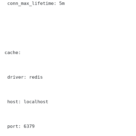
 conn_max_lifetime: 5m

cache:

 driver: redis

 host: localhost

 port: 6379
