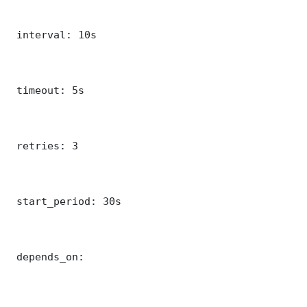
 interval: 10s

 timeout: 5s

 retries: 3

 start_period: 30s

 depends_on:
