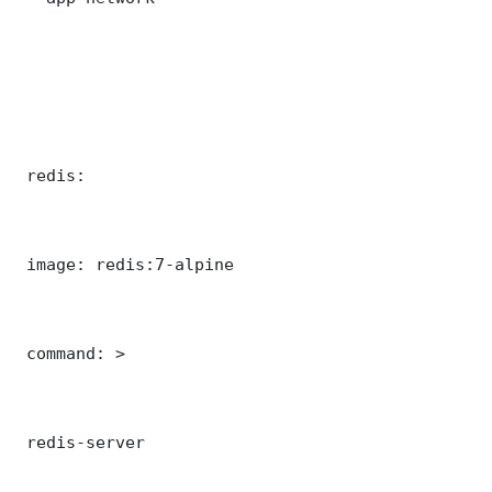
 redis:

 image: redis:7-alpine

 command: >

 redis-server
