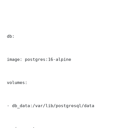
 db:

 image: postgres:16-alpine

 volumes:

 - db_data:/var/lib/postgresql/data
