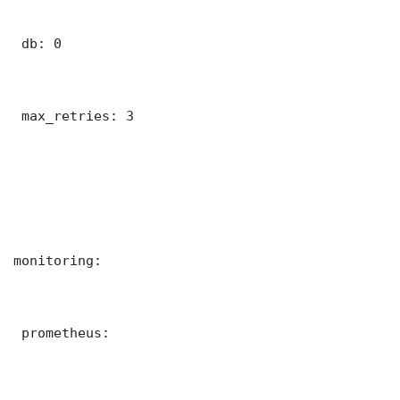
 db: 0

 max_retries: 3

monitoring:

 prometheus:
