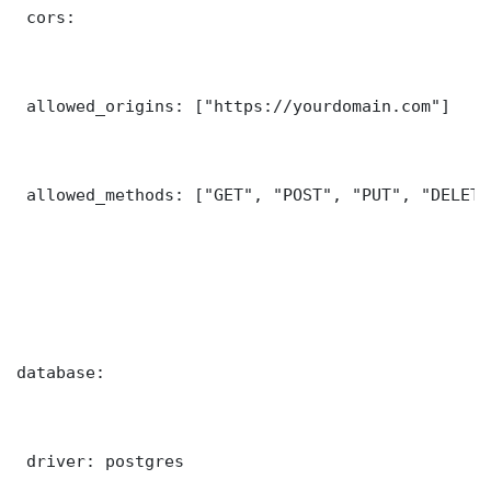
 cors:

 allowed_origins: ["https://yourdomain.com"]

 allowed_methods: ["GET", "POST", "PUT", "DELETE"
database:

 driver: postgres
