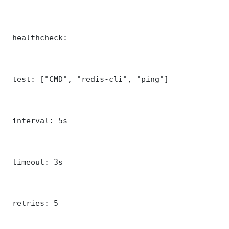
 healthcheck:

 test: ["CMD", "redis-cli", "ping"]

 interval: 5s

 timeout: 3s

 retries: 5
