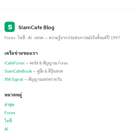
S
SiamCafe Blog
Forex · ไอที · AI · เทรด — ความรู้จากประสบการณ์จริงตั้งแต่ปี 1997
เครือข่ายของเรา
iCafeForex
— คอร์ส & สัญญาณ Forex
SiamCafeBook
— คู่มือ & อีบุ๊กเทรด
XM Signal
— สัญญาณเทรดรายวัน
หมวดหมู่
ล่าสุด
Forex
ไอที
AI