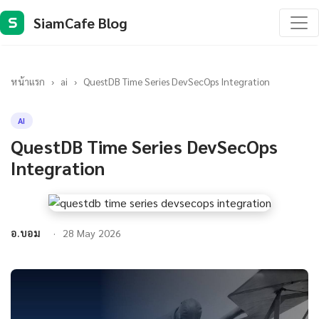
SiamCafe Blog
S
หน้าแรก
›
ai
›
QuestDB Time Series DevSecOps Integration
AI
QuestDB Time Series DevSecOps
Integration
อ.บอม
28 May 2026