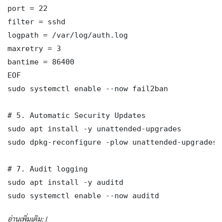
port = 22

filter = sshd

logpath = /var/log/auth.log

maxretry = 3

bantime = 86400

EOF

sudo systemctl enable --now fail2ban

# 5. Automatic Security Updates

sudo apt install -y unattended-upgrades

sudo dpkg-reconfigure -plow unattended-upgrades

# 7. Audit logging

sudo apt install -y auditd

sudo systemctl enable --now auditd
อ่านเพิ่มเติม: |