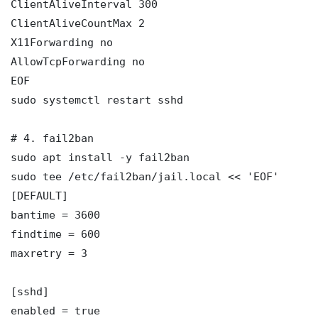
ClientAliveInterval 300

ClientAliveCountMax 2

X11Forwarding no

AllowTcpForwarding no

EOF

sudo systemctl restart sshd

# 4. fail2ban

sudo apt install -y fail2ban

sudo tee /etc/fail2ban/jail.local << 'EOF'

[DEFAULT]

bantime = 3600

findtime = 600

maxretry = 3

[sshd]

enabled = true
