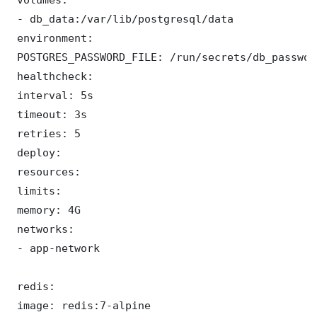
 - db_data:/var/lib/postgresql/data

 environment:

 POSTGRES_PASSWORD_FILE: /run/secrets/db_password
 healthcheck:

 interval: 5s

 timeout: 3s

 retries: 5

 deploy:

 resources:

 limits:

 memory: 4G

 networks:

 - app-network

 redis:

 image: redis:7-alpine
