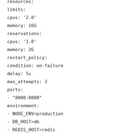
 resources:

 limits:

 cpus: '2.0'

 memory: 16G

 reservations:

 cpus: '1.0'

 memory: 2G

 restart_policy:

 condition: on-failure

 delay: 5s

 max_attempts: 3

 ports:

 - "8080:8080"

 environment:

 - NODE_ENV=production

 - DB_HOST=db

 - REDIS_HOST=redis
