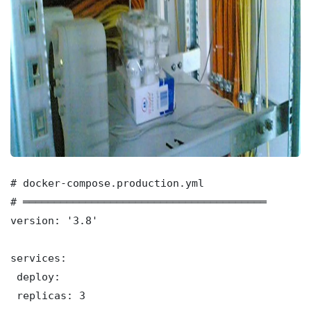
# docker-compose.production.yml

# ═══════════════════════════════════════

version: '3.8'

services:

 deploy:

 replicas: 3
