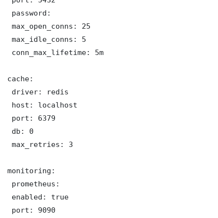
 password: 

 max_open_conns: 25

 max_idle_conns: 5

 conn_max_lifetime: 5m

cache:

 driver: redis

 host: localhost

 port: 6379

 db: 0

 max_retries: 3

monitoring:

 prometheus:

 enabled: true

 port: 9090
