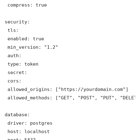
 compress: true

security:

 tls:

 enabled: true

 min_version: "1.2"

 auth:

 type: token

 secret: 

 cors:

 allowed_origins: ["https://yourdomain.com"]

 allowed_methods: ["GET", "POST", "PUT", "DELETE"
database:

 driver: postgres

 host: localhost

 port: 5432
