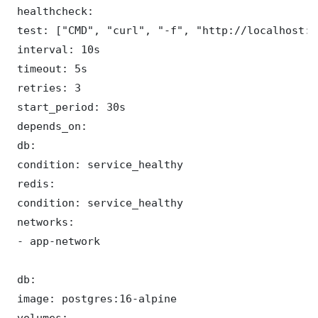
 healthcheck:

 test: ["CMD", "curl", "-f", "http://localhost:8
 interval: 10s

 timeout: 5s

 retries: 3

 start_period: 30s

 depends_on:

 db:

 condition: service_healthy

 redis:

 condition: service_healthy

 networks:

 - app-network

 db:

 image: postgres:16-alpine

 volumes:
