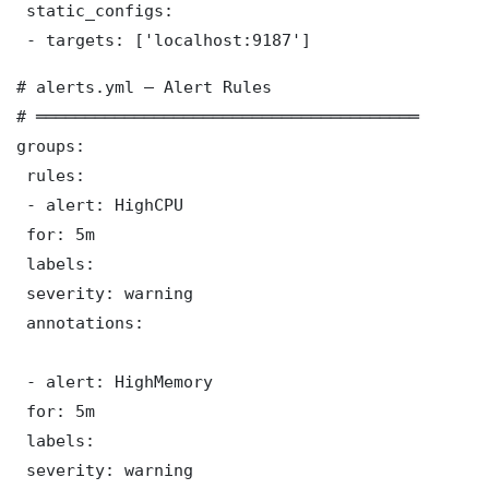
 static_configs:

 - targets: ['localhost:9187']
# alerts.yml — Alert Rules

# ═══════════════════════════════════════

groups:

 rules:

 - alert: HighCPU

 for: 5m

 labels:

 severity: warning

 annotations:

 - alert: HighMemory

 for: 5m

 labels:

 severity: warning
