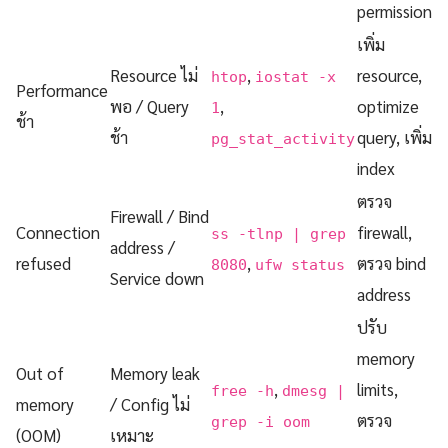
permission
เพิ่ม
Resource ไม่
,
resource,
htop
iostat -x
Performance
พอ / Query
,
optimize
1
ช้า
ช้า
query, เพิ่ม
pg_stat_activity
index
ตรวจ
Firewall / Bind
Connection
firewall,
ss -tlnp | grep
address /
refused
,
ตรวจ bind
8080
ufw status
Service down
address
ปรับ
memory
Out of
Memory leak
,
limits,
free -h
dmesg |
memory
/ Config ไม่
ตรวจ
grep -i oom
(OOM)
เหมาะ