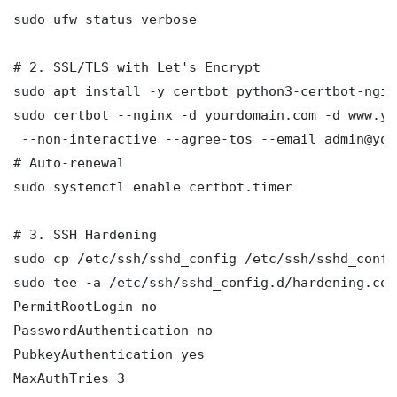
sudo ufw status verbose

# 2. SSL/TLS with Let's Encrypt

sudo apt install -y certbot python3-certbot-nginx
sudo certbot --nginx -d yourdomain.com -d www.yo
 --non-interactive --agree-tos --email admin@you
# Auto-renewal

sudo systemctl enable certbot.timer

# 3. SSH Hardening

sudo cp /etc/ssh/sshd_config /etc/ssh/sshd_config
sudo tee -a /etc/ssh/sshd_config.d/hardening.con
PermitRootLogin no

PasswordAuthentication no

PubkeyAuthentication yes

MaxAuthTries 3
