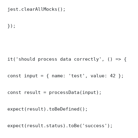
 jest.clearAllMocks();

 });

 it('should process data correctly', () => {

 const input = { name: 'test', value: 42 };

 const result = processData(input);

 expect(result).toBeDefined();

 expect(result.status).toBe('success');
