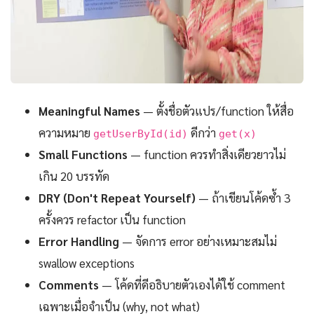
Meaningful Names
— ตั้งชื่อตัวแปร/function ให้สื่อ
ความหมาย
ดีกว่า
getUserById(id)
get(x)
Small Functions
— function ควรทำสิ่งเดียวยาวไม่
เกิน 20 บรรทัด
DRY (Don't Repeat Yourself)
— ถ้าเขียนโค้ดซ้ำ 3
ครั้งควร refactor เป็น function
Error Handling
— จัดการ error อย่างเหมาะสมไม่
swallow exceptions
Comments
— โค้ดที่ดีอธิบายตัวเองได้ใช้ comment
เฉพาะเมื่อจำเป็น (why, not what)