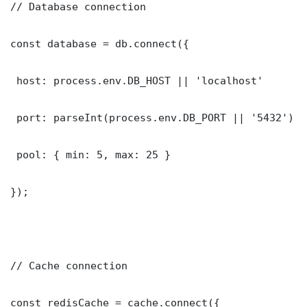
// Database connection

const database = db.connect({

 host: process.env.DB_HOST || 'localhost'

 port: parseInt(process.env.DB_PORT || '5432')

 pool: { min: 5, max: 25 }

});

// Cache connection

const redisCache = cache.connect({
