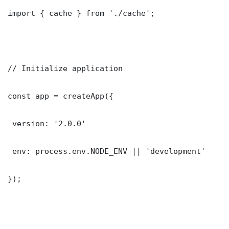
import { cache } from './cache';

// Initialize application

const app = createApp({

 version: '2.0.0'

 env: process.env.NODE_ENV || 'development'

});
