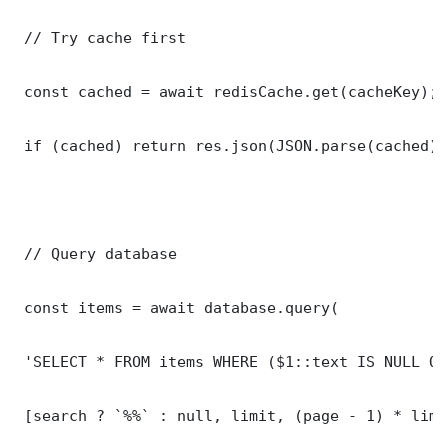
 // Try cache first

 const cached = await redisCache.get(cacheKey);

 if (cached) return res.json(JSON.parse(cached));
 // Query database

 const items = await database.query(

 'SELECT * FROM items WHERE ($1::text IS NULL OR
 [search ? `%%` : null, limit, (page - 1) * limit