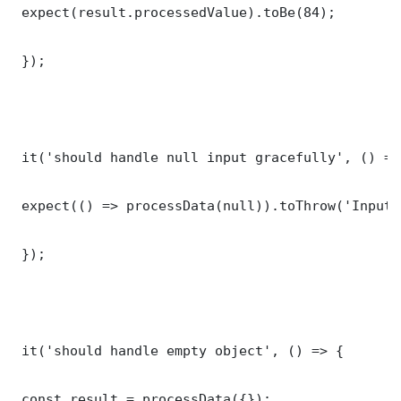
 expect(result.processedValue).toBe(84);

 });

 it('should handle null input gracefully', () => 
 expect(() => processData(null)).toThrow('Input 
 });

 it('should handle empty object', () => {

 const result = processData({});
