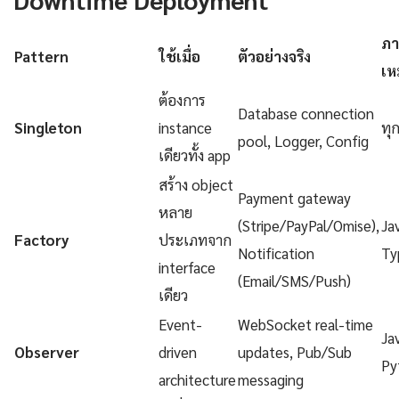
ภา
Pattern
ใช้เมื่อ
ตัวอย่างจริง
เห
ต้องการ
Database connection
Singleton
instance
ทุ
pool, Logger, Config
เดียวทั้ง app
สร้าง object
Payment gateway
หลาย
(Stripe/PayPal/Omise),
Ja
Factory
ประเภทจาก
Notification
Ty
interface
(Email/SMS/Push)
เดียว
Event-
WebSocket real-time
Ja
Observer
driven
updates, Pub/Sub
Py
architecture
messaging