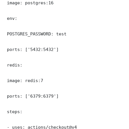
 image: postgres:16

 env:

 POSTGRES_PASSWORD: test

 ports: ['5432:5432']

 redis:

 image: redis:7

 ports: ['6379:6379']

 steps:

 - uses: actions/checkout@v4
