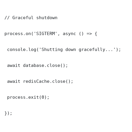
// Graceful shutdown

process.on('SIGTERM', async () => {

 console.log('Shutting down gracefully...');

 await database.close();

 await redisCache.close();

 process.exit(0);

});
