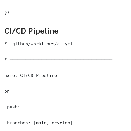
});
CI/CD Pipeline
# .github/workflows/ci.yml

# ═══════════════════════════════════════

name: CI/CD Pipeline

on:

 push:

 branches: [main, develop]
