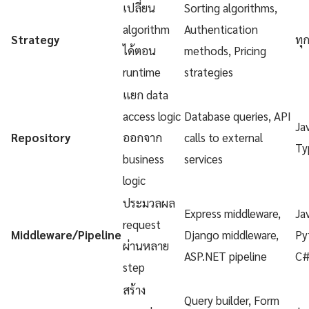
เปลี่ยน
Sorting algorithms,
algorithm
Authentication
Strategy
ทุ
ได้ตอน
methods, Pricing
runtime
strategies
แยก data
access logic
Database queries, API
Ja
Repository
ออกจาก
calls to external
Ty
business
services
logic
ประมวลผล
Express middleware,
Ja
request
Middleware/Pipeline
Django middleware,
Py
ผ่านหลาย
ASP.NET pipeline
C
step
สร้าง
Query builder, Form