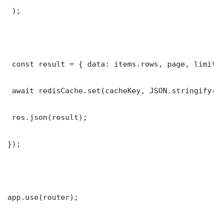
 );

 const result = { data: items.rows, page, limit,
 await redisCache.set(cacheKey, JSON.stringify(r
 res.json(result);

});

app.use(router);
