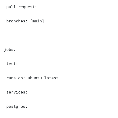
 pull_request:

 branches: [main]

jobs:

 test:

 runs-on: ubuntu-latest

 services:

 postgres:
