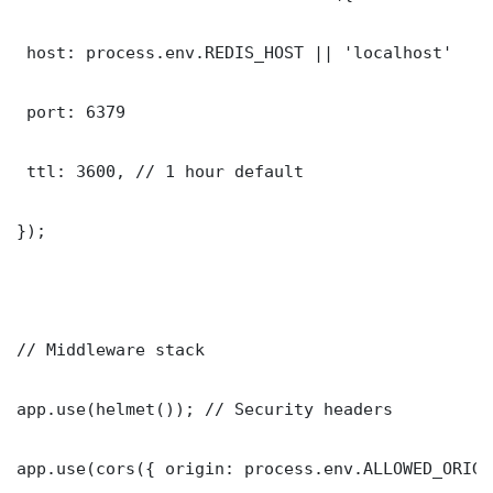
 host: process.env.REDIS_HOST || 'localhost'

 port: 6379

 ttl: 3600, // 1 hour default

});

// Middleware stack

app.use(helmet()); // Security headers

app.use(cors({ origin: process.env.ALLOWED_ORIGI