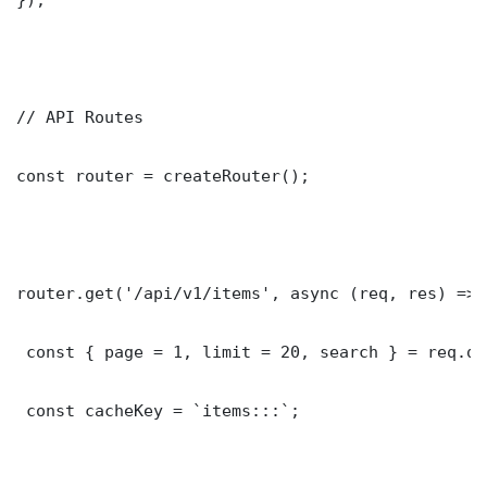
// API Routes

const router = createRouter();

router.get('/api/v1/items', async (req, res) => {
 const { page = 1, limit = 20, search } = req.que
 const cacheKey = `items:::`;
