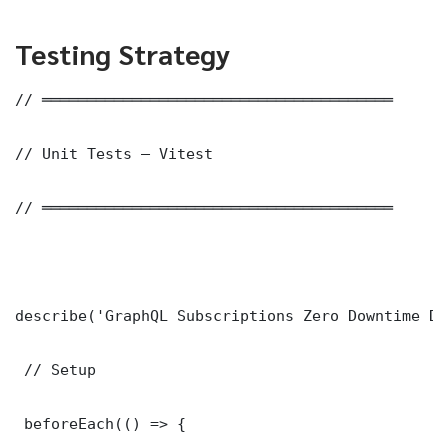
Testing Strategy
// ═══════════════════════════════════════

// Unit Tests — Vitest

// ═══════════════════════════════════════

describe('GraphQL Subscriptions Zero Downtime De
 // Setup

 beforeEach(() => {
