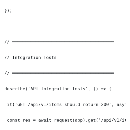
});

// ═══════════════════════════════════════

// Integration Tests

// ═══════════════════════════════════════

describe('API Integration Tests', () => {

 it('GET /api/v1/items should return 200', async
 const res = await request(app).get('/api/v1/item