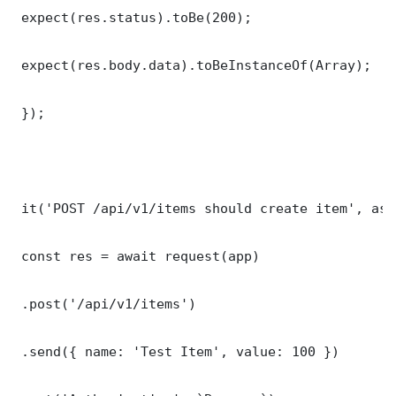
 expect(res.status).toBe(200);

 expect(res.body.data).toBeInstanceOf(Array);

 });

 it('POST /api/v1/items should create item', asy
 const res = await request(app)

 .post('/api/v1/items')

 .send({ name: 'Test Item', value: 100 })
