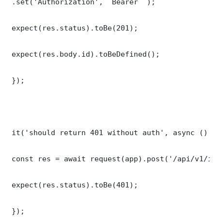
 .set('Authorization', `Bearer `);

 expect(res.status).toBe(201);

 expect(res.body.id).toBeDefined();

 });

 it('should return 401 without auth', async () =>
 const res = await request(app).post('/api/v1/it
 expect(res.status).toBe(401);

 });
