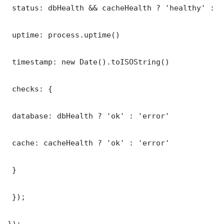
 status: dbHealth && cacheHealth ? 'healthy' : '
 uptime: process.uptime()

 timestamp: new Date().toISOString()

 checks: {

 database: dbHealth ? 'ok' : 'error'

 cache: cacheHealth ? 'ok' : 'error'

 }

 });

});
