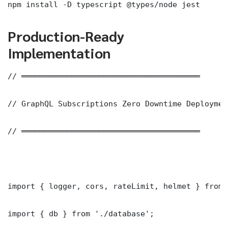
npm install -D typescript @types/node jest
Production-Ready
Implementation
// ═══════════════════════════════════════

// GraphQL Subscriptions Zero Downtime Deploymen
// ═══════════════════════════════════════

import { logger, cors, rateLimit, helmet } from 
import { db } from './database';
