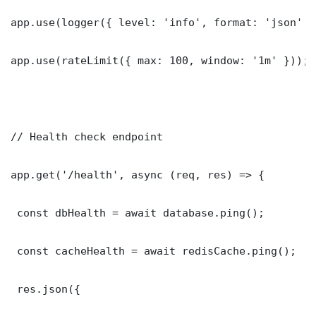
app.use(logger({ level: 'info', format: 'json' })
app.use(rateLimit({ max: 100, window: '1m' }));

// Health check endpoint

app.get('/health', async (req, res) => {

 const dbHealth = await database.ping();

 const cacheHealth = await redisCache.ping();

 res.json({
