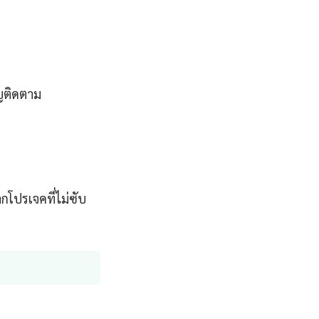
ญติดตาม
กโปรเจคที่ไม่ซับ