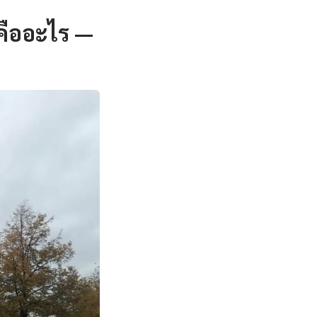
คืออะไร —