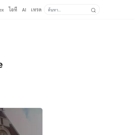
ex
ไอที
AI
เทรด
e