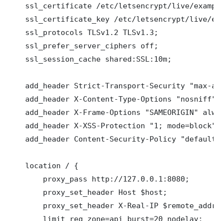
    ssl_certificate /etc/letsencrypt/live/exampl
    ssl_certificate_key /etc/letsencrypt/live/ex
    ssl_protocols TLSv1.2 TLSv1.3;

    ssl_prefer_server_ciphers off;

    ssl_session_cache shared:SSL:10m;

    add_header Strict-Transport-Security "max-ag
    add_header X-Content-Type-Options "nosniff" 
    add_header X-Frame-Options "SAMEORIGIN" alway
    add_header X-XSS-Protection "1; mode=block" 
    add_header Content-Security-Policy "default-
    location / {

        proxy_pass http://127.0.0.1:8080;

        proxy_set_header Host $host;

        proxy_set_header X-Real-IP $remote_addr;

        limit_req zone=api burst=20 nodelay;
