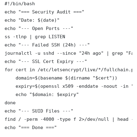
#!/bin/bash

echo "=== Security Audit ==="

echo "Date: $(date)"

echo "--- Open Ports ---"

ss -tlnp | grep LISTEN

echo "--- Failed SSH (24h) ---"

journalctl -u sshd --since "24h ago" | grep "Fai
echo "--- SSL Cert Expiry ---"

for cert in /etc/letsencrypt/live/*/fullchain.pem
    domain=$(basename $(dirname "$cert"))

    expiry=$(openssl x509 -enddate -noout -in "$
    echo "$domain: $expiry"

done

echo "--- SUID Files ---"

find / -perm -4000 -type f 2>/dev/null | head -10
echo "=== Done ==="