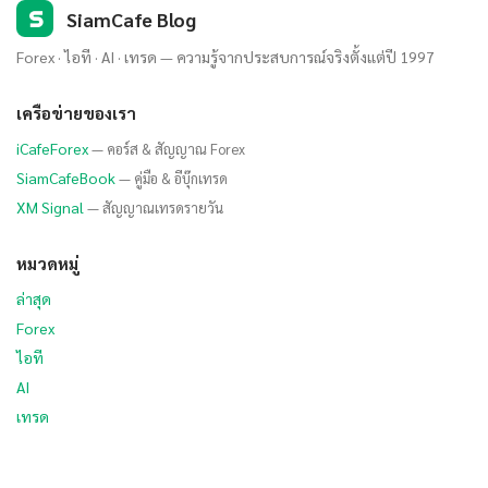
S
SiamCafe Blog
Forex · ไอที · AI · เทรด — ความรู้จากประสบการณ์จริงตั้งแต่ปี 1997
เครือข่ายของเรา
iCafeForex
— คอร์ส & สัญญาณ Forex
SiamCafeBook
— คู่มือ & อีบุ๊กเทรด
XM Signal
— สัญญาณเทรดรายวัน
หมวดหมู่
ล่าสุด
Forex
ไอที
AI
เทรด