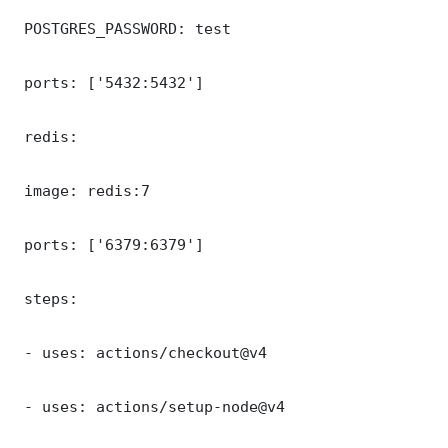
 POSTGRES_PASSWORD: test

 ports: ['5432:5432']

 redis:

 image: redis:7

 ports: ['6379:6379']

 steps:

 - uses: actions/checkout@v4

 - uses: actions/setup-node@v4
