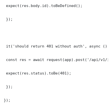
 expect(res.body.id).toBeDefined();

 });

 it('should return 401 without auth', async () =>
 const res = await request(app).post('/api/v1/it
 expect(res.status).toBe(401);

 });

});