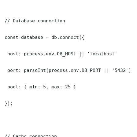
// Database connection

const database = db.connect({

 host: process.env.DB_HOST || 'localhost'

 port: parseInt(process.env.DB_PORT || '5432')

 pool: { min: 5, max: 25 }

});

// Cache connection
