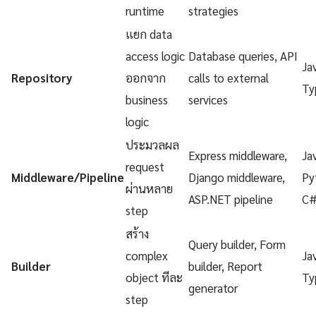
runtime
strategies
แยก data
access logic
Database queries, API
Ja
Repository
ออกจาก
calls to external
Ty
business
services
logic
ประมวลผล
Express middleware,
Ja
request
Middleware/Pipeline
Django middleware,
Py
ผ่านหลาย
ASP.NET pipeline
C
step
สร้าง
Query builder, Form
complex
Ja
Builder
builder, Report
object ทีละ
Ty
generator
step