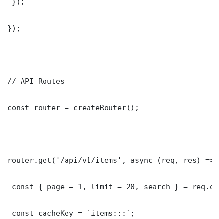
 });

});

// API Routes

const router = createRouter();

router.get('/api/v1/items', async (req, res) => {
 const { page = 1, limit = 20, search } = req.que
 const cacheKey = `items:::`;
