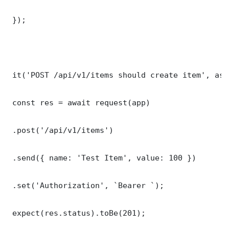
 });

 it('POST /api/v1/items should create item', asy
 const res = await request(app)

 .post('/api/v1/items')

 .send({ name: 'Test Item', value: 100 })

 .set('Authorization', `Bearer `);

 expect(res.status).toBe(201);
