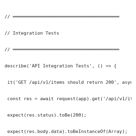
// ═══════════════════════════════════════

// Integration Tests

// ═══════════════════════════════════════

describe('API Integration Tests', () => {

 it('GET /api/v1/items should return 200', async
 const res = await request(app).get('/api/v1/item
 expect(res.status).toBe(200);

 expect(res.body.data).toBeInstanceOf(Array);
