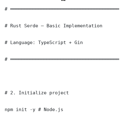
# ═══════════════════════════════════════

# Rust Serde — Basic Implementation

# Language: TypeScript + Gin

# ═══════════════════════════════════════

# 2. Initialize project

npm init -y # Node.js
