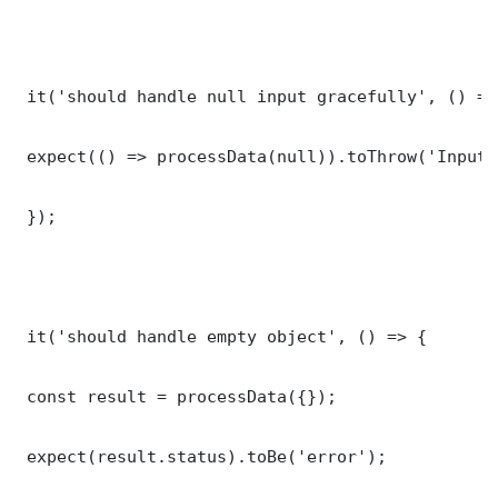
 it('should handle null input gracefully', () => 
 expect(() => processData(null)).toThrow('Input 
 });

 it('should handle empty object', () => {

 const result = processData({});

 expect(result.status).toBe('error');
