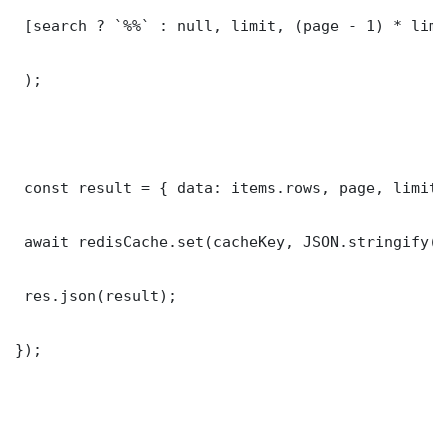
 [search ? `%%` : null, limit, (page - 1) * limit
 );

 const result = { data: items.rows, page, limit,
 await redisCache.set(cacheKey, JSON.stringify(r
 res.json(result);

});
