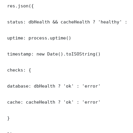
 res.json({

 status: dbHealth && cacheHealth ? 'healthy' : '
 uptime: process.uptime()

 timestamp: new Date().toISOString()

 checks: {

 database: dbHealth ? 'ok' : 'error'

 cache: cacheHealth ? 'ok' : 'error'

 }
