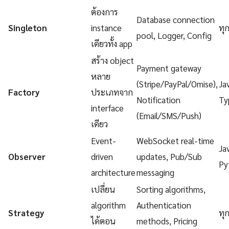
ต้องการ
Database connection
Singleton
instance
ทุ
pool, Logger, Config
เดียวทั้ง app
สร้าง object
Payment gateway
หลาย
(Stripe/PayPal/Omise),
Ja
Factory
ประเภทจาก
Notification
Ty
interface
(Email/SMS/Push)
เดียว
Event-
WebSocket real-time
Ja
Observer
driven
updates, Pub/Sub
Py
architecture
messaging
เปลี่ยน
Sorting algorithms,
algorithm
Authentication
Strategy
ทุ
ได้ตอน
methods, Pricing