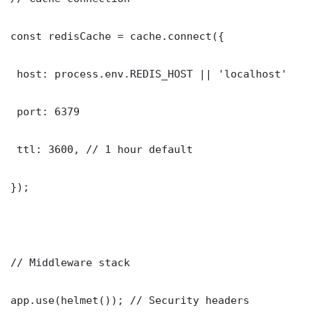
const redisCache = cache.connect({

 host: process.env.REDIS_HOST || 'localhost'

 port: 6379

 ttl: 3600, // 1 hour default

});

// Middleware stack

app.use(helmet()); // Security headers
