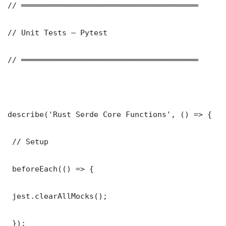
// ═══════════════════════════════════════

// Unit Tests — Pytest

// ═══════════════════════════════════════

describe('Rust Serde Core Functions', () => {

 // Setup

 beforeEach(() => {

 jest.clearAllMocks();

 });
