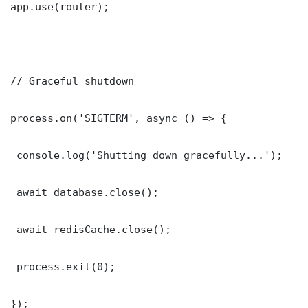
app.use(router);

// Graceful shutdown

process.on('SIGTERM', async () => {

 console.log('Shutting down gracefully...');

 await database.close();

 await redisCache.close();

 process.exit(0);

});
