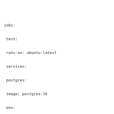
jobs:

 test:

 runs-on: ubuntu-latest

 services:

 postgres:

 image: postgres:16

 env:
