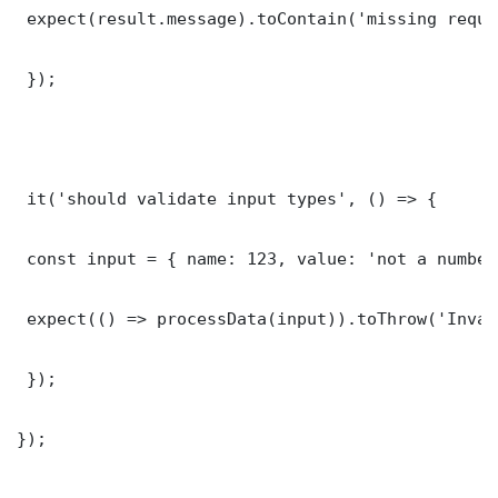
 expect(result.message).toContain('missing requi
 });

 it('should validate input types', () => {

 const input = { name: 123, value: 'not a number'
 expect(() => processData(input)).toThrow('Inval
 });

});
