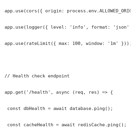
app.use(cors({ origin: process.env.ALLOWED_ORIGI
app.use(logger({ level: 'info', format: 'json' })
app.use(rateLimit({ max: 100, window: '1m' }));

// Health check endpoint

app.get('/health', async (req, res) => {

 const dbHealth = await database.ping();

 const cacheHealth = await redisCache.ping();
