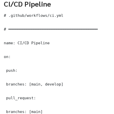
CI/CD Pipeline
# .github/workflows/ci.yml

# ═══════════════════════════════════════

name: CI/CD Pipeline

on:

 push:

 branches: [main, develop]

 pull_request:

 branches: [main]
