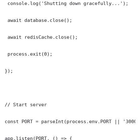
 console.log('Shutting down gracefully...');

 await database.close();

 await redisCache.close();

 process.exit(0);

});

// Start server

const PORT = parseInt(process.env.PORT || '3000')
app.listen(PORT, () => {
