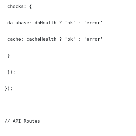
 checks: {

 database: dbHealth ? 'ok' : 'error'

 cache: cacheHealth ? 'ok' : 'error'

 }

 });

});

// API Routes
