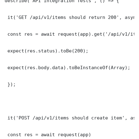
describe('API Integration Tests', () => {

 it('GET /api/v1/items should return 200', async
 const res = await request(app).get('/api/v1/item
 expect(res.status).toBe(200);

 expect(res.body.data).toBeInstanceOf(Array);

 });

 it('POST /api/v1/items should create item', asy
 const res = await request(app)
