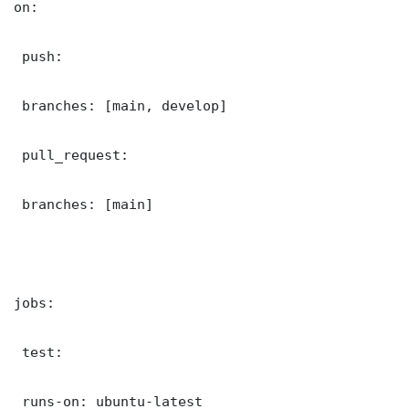
on:

 push:

 branches: [main, develop]

 pull_request:

 branches: [main]

jobs:

 test:

 runs-on: ubuntu-latest
