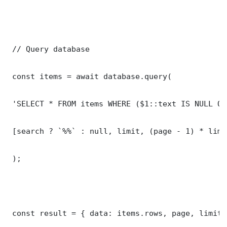
 // Query database

 const items = await database.query(

 'SELECT * FROM items WHERE ($1::text IS NULL OR
 [search ? `%%` : null, limit, (page - 1) * limit
 );

 const result = { data: items.rows, page, limit,