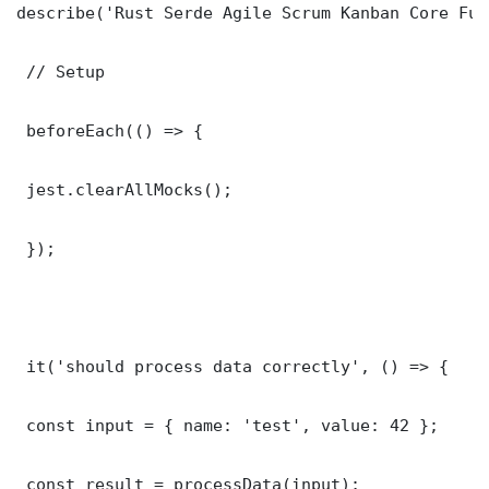
describe('Rust Serde Agile Scrum Kanban Core Fun
 // Setup

 beforeEach(() => {

 jest.clearAllMocks();

 });

 it('should process data correctly', () => {

 const input = { name: 'test', value: 42 };

 const result = processData(input);
