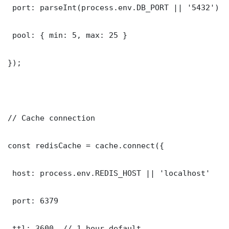
 port: parseInt(process.env.DB_PORT || '5432')

 pool: { min: 5, max: 25 }

});

// Cache connection

const redisCache = cache.connect({

 host: process.env.REDIS_HOST || 'localhost'

 port: 6379

 ttl: 3600, // 1 hour default
