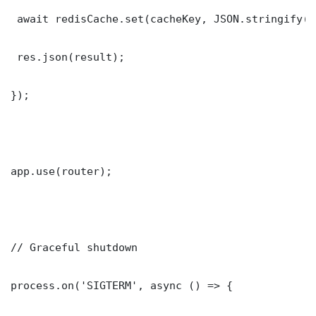
 await redisCache.set(cacheKey, JSON.stringify(r
 res.json(result);

});

app.use(router);

// Graceful shutdown

process.on('SIGTERM', async () => {
