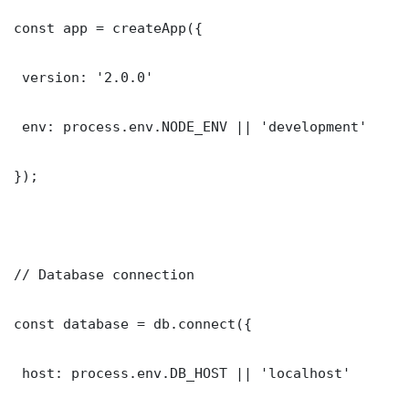
const app = createApp({

 version: '2.0.0'

 env: process.env.NODE_ENV || 'development'

});

// Database connection

const database = db.connect({

 host: process.env.DB_HOST || 'localhost'
