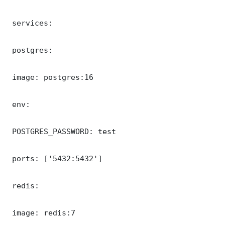
 services:

 postgres:

 image: postgres:16

 env:

 POSTGRES_PASSWORD: test

 ports: ['5432:5432']

 redis:

 image: redis:7
