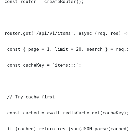
const router = createRouter();

router.get('/api/v1/items', async (req, res) => {
 const { page = 1, limit = 20, search } = req.que
 const cacheKey = `items:::`;

 // Try cache first

 const cached = await redisCache.get(cacheKey);

 if (cached) return res.json(JSON.parse(cached));