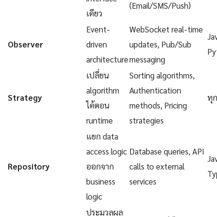
(Email/SMS/Push)
เดียว
Event-
WebSocket real-time
Ja
Observer
driven
updates, Pub/Sub
Py
architecture
messaging
เปลี่ยน
Sorting algorithms,
algorithm
Authentication
Strategy
ทุ
ได้ตอน
methods, Pricing
runtime
strategies
แยก data
access logic
Database queries, API
Ja
Repository
ออกจาก
calls to external
Ty
business
services
logic
ประมวลผล