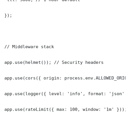
});

// Middleware stack

app.use(helmet()); // Security headers

app.use(cors({ origin: process.env.ALLOWED_ORIGI
app.use(logger({ level: 'info', format: 'json' })
app.use(rateLimit({ max: 100, window: '1m' }));
