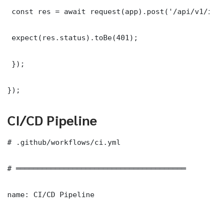
 const res = await request(app).post('/api/v1/it
 expect(res.status).toBe(401);

 });

});
CI/CD Pipeline
# .github/workflows/ci.yml

# ═══════════════════════════════════════

name: CI/CD Pipeline
