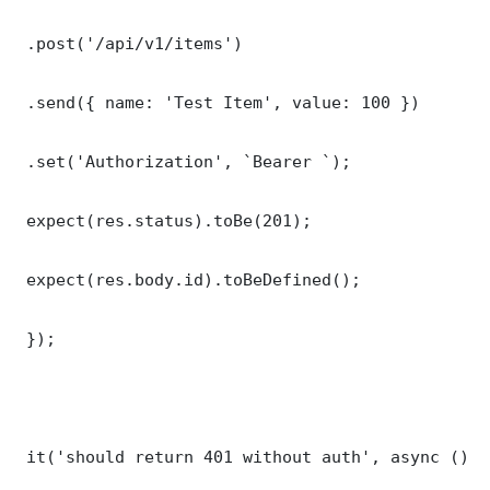
 .post('/api/v1/items')

 .send({ name: 'Test Item', value: 100 })

 .set('Authorization', `Bearer `);

 expect(res.status).toBe(201);

 expect(res.body.id).toBeDefined();

 });

 it('should return 401 without auth', async () =>