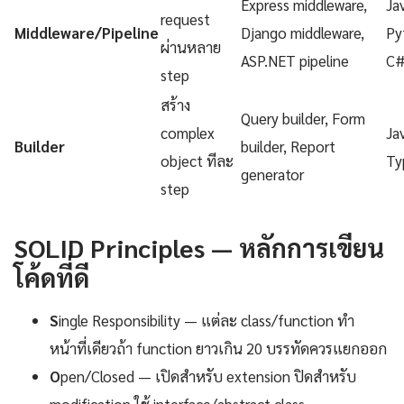
Express middleware,
Ja
request
Middleware/Pipeline
Django middleware,
Py
ผ่านหลาย
ASP.NET pipeline
C
step
สร้าง
Query builder, Form
complex
Ja
Builder
builder, Report
object ทีละ
Ty
generator
step
SOLID Principles — หลักการเขียน
โค้ดที่ดี
S
ingle Responsibility — แต่ละ class/function ทำ
หน้าที่เดียวถ้า function ยาวเกิน 20 บรรทัดควรแยกออก
O
pen/Closed — เปิดสำหรับ extension ปิดสำหรับ
modification ใช้ interface/abstract class