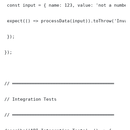
 const input = { name: 123, value: 'not a number'
 expect(() => processData(input)).toThrow('Inval
 });

});

// ═══════════════════════════════════════

// Integration Tests

// ═══════════════════════════════════════
