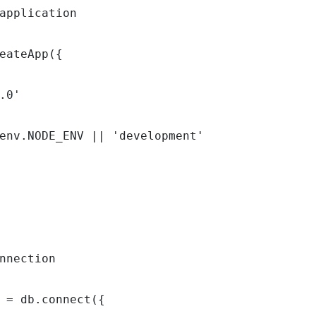
application

eateApp({

.0'

env.NODE_ENV || 'development'

nnection

 = db.connect({
