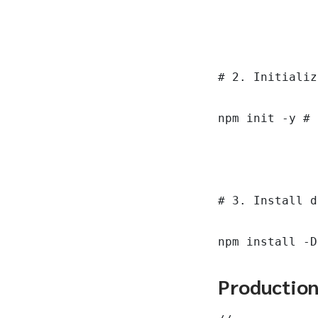
# 2. Initializ
npm init -y # 
# 3. Install d
npm install -D
Productio