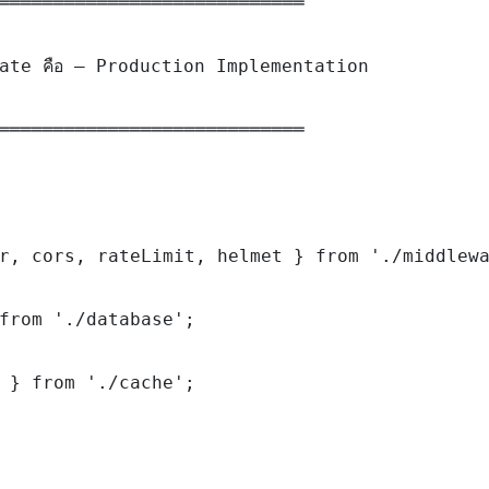
════════════════════════════

ate คือ — Production Implementation

════════════════════════════

r, cors, rateLimit, helmet } from './middlewa
from './database';

 } from './cache';
