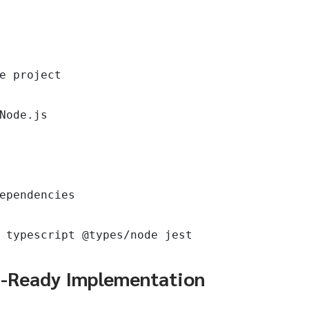
e project

Node.js

ependencies

 typescript @types/node jest
n-Ready Implementation