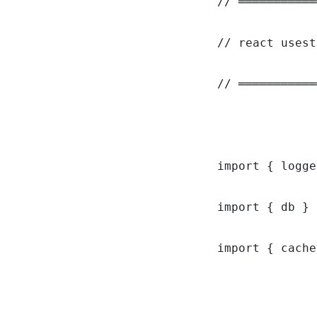
// ═══════════
// react usest
// ═══════════
import { logge
import { db } 
import { cache