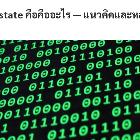
state คือคืออะไร — แนวคิดและห