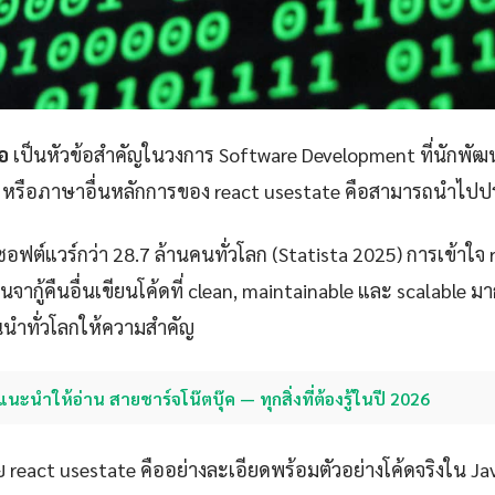
อ
เป็นหัวข้อสำคัญในวงการ Software Development ที่นักพัฒ
a หรือภาษาอื่นหลักการของ react usestate คือสามารถนำไปประย
ซอฟต์แวร์กว่า 28.7 ล้านคนทั่วโลก (Statista 2025) การเข้าใจ 
จากู้คืนอื่นเขียนโค้ดที่ clean, maintainable และ scalable มากขึ้
้นนำทั่วโลกให้ความสำคัญ
แนะนำให้อ่าน สายชาร์จโน๊ตบุ๊ค — ทุกสิ่งที่ต้องรู้ในปี 2026
 react usestate คืออย่างละเอียดพร้อมตัวอย่างโค้ดจริงใน Ja