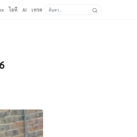
ex
ไอที
AI
เทรด
26