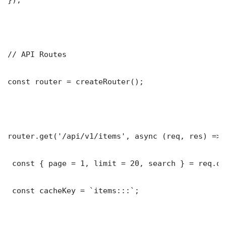
// API Routes

const router = createRouter();

router.get('/api/v1/items', async (req, res) => {
 const { page = 1, limit = 20, search } = req.que
 const cacheKey = `items:::`;
