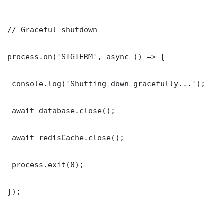
// Graceful shutdown

process.on('SIGTERM', async () => {

 console.log('Shutting down gracefully...');

 await database.close();

 await redisCache.close();

 process.exit(0);

});
