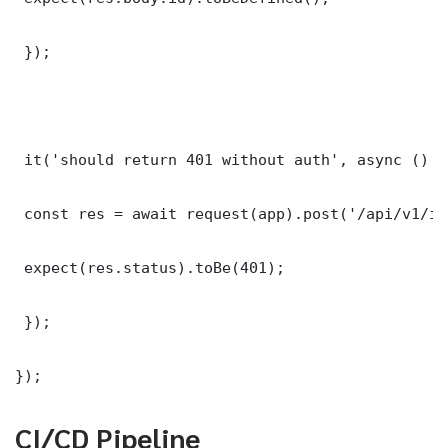
 });

 it('should return 401 without auth', async () =>
 const res = await request(app).post('/api/v1/it
 expect(res.status).toBe(401);

 });

});
CI/CD Pipeline