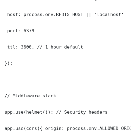
 host: process.env.REDIS_HOST || 'localhost'

 port: 6379

 ttl: 3600, // 1 hour default

});

// Middleware stack

app.use(helmet()); // Security headers

app.use(cors({ origin: process.env.ALLOWED_ORIGI