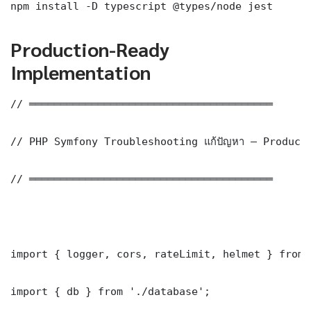
npm install -D typescript @types/node jest
Production-Ready
Implementation
// ═══════════════════════════════════════

// PHP Symfony Troubleshooting แก้ปัญหา — Product
// ═══════════════════════════════════════

import { logger, cors, rateLimit, helmet } from 
import { db } from './database';
