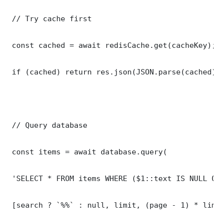
 // Try cache first

 const cached = await redisCache.get(cacheKey);

 if (cached) return res.json(JSON.parse(cached));
 // Query database

 const items = await database.query(

 'SELECT * FROM items WHERE ($1::text IS NULL OR
 [search ? `%%` : null, limit, (page - 1) * limit