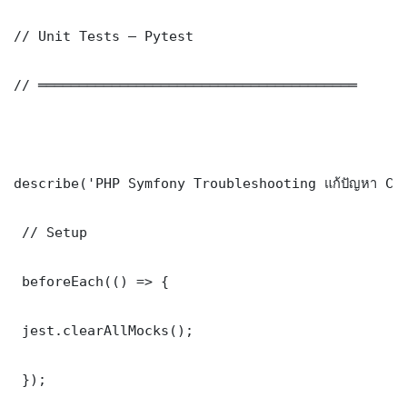
// Unit Tests — Pytest

// ═══════════════════════════════════════

describe('PHP Symfony Troubleshooting แก้ปัญหา Co
 // Setup

 beforeEach(() => {

 jest.clearAllMocks();

 });
