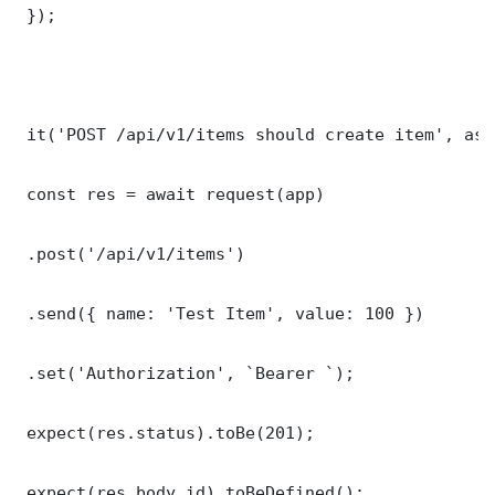
 });

 it('POST /api/v1/items should create item', asy
 const res = await request(app)

 .post('/api/v1/items')

 .send({ name: 'Test Item', value: 100 })

 .set('Authorization', `Bearer `);

 expect(res.status).toBe(201);

 expect(res.body.id).toBeDefined();
