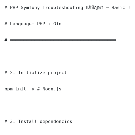
# PHP Symfony Troubleshooting แก้ปัญหา — Basic Imp
# Language: PHP + Gin

# ═══════════════════════════════════════

# 2. Initialize project

npm init -y # Node.js

# 3. Install dependencies
