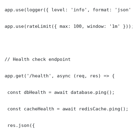
app.use(logger({ level: 'info', format: 'json' })
app.use(rateLimit({ max: 100, window: '1m' }));

// Health check endpoint

app.get('/health', async (req, res) => {

 const dbHealth = await database.ping();

 const cacheHealth = await redisCache.ping();

 res.json({
