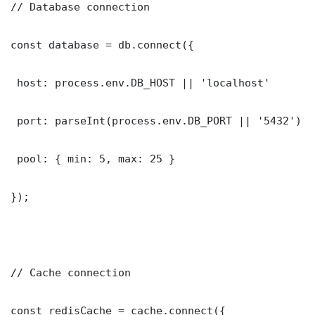
// Database connection

const database = db.connect({

 host: process.env.DB_HOST || 'localhost'

 port: parseInt(process.env.DB_PORT || '5432')

 pool: { min: 5, max: 25 }

});

// Cache connection

const redisCache = cache.connect({
