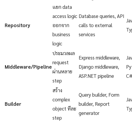
แยก data
access logic
Database queries, API
Ja
Repository
ออกจาก
calls to external
Ty
business
services
logic
ประมวลผล
Express middleware,
Ja
request
Middleware/Pipeline
Django middleware,
Py
ผ่านหลาย
ASP.NET pipeline
C
step
สร้าง
Query builder, Form
complex
Ja
Builder
builder, Report
object ทีละ
Ty
generator
step