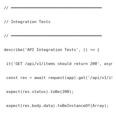
// ═══════════════════════════════════════

// Integration Tests

// ═══════════════════════════════════════

describe('API Integration Tests', () => {

 it('GET /api/v1/items should return 200', async
 const res = await request(app).get('/api/v1/item
 expect(res.status).toBe(200);

 expect(res.body.data).toBeInstanceOf(Array);
