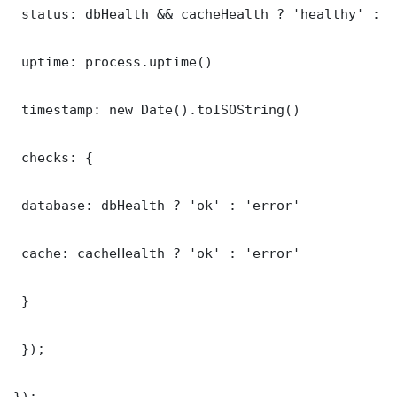
 status: dbHealth && cacheHealth ? 'healthy' : '
 uptime: process.uptime()

 timestamp: new Date().toISOString()

 checks: {

 database: dbHealth ? 'ok' : 'error'

 cache: cacheHealth ? 'ok' : 'error'

 }

 });

});
