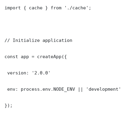
import { cache } from './cache';

// Initialize application

const app = createApp({

 version: '2.0.0'

 env: process.env.NODE_ENV || 'development'

});
