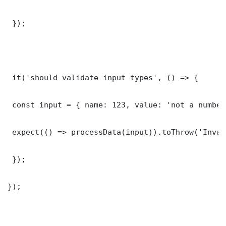
 });

 it('should validate input types', () => {

 const input = { name: 123, value: 'not a number'
 expect(() => processData(input)).toThrow('Inval
 });

});
