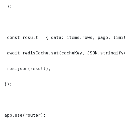
 );

 const result = { data: items.rows, page, limit,
 await redisCache.set(cacheKey, JSON.stringify(r
 res.json(result);

});

app.use(router);
