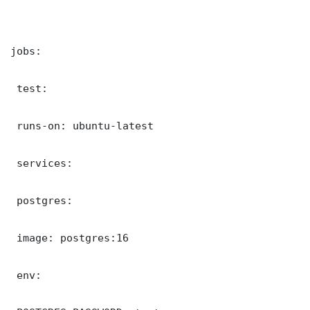
jobs:

 test:

 runs-on: ubuntu-latest

 services:

 postgres:

 image: postgres:16

 env:
