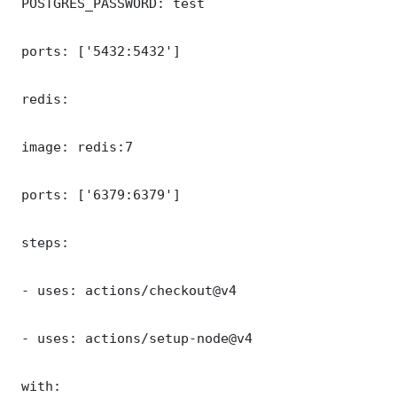
 POSTGRES_PASSWORD: test

 ports: ['5432:5432']

 redis:

 image: redis:7

 ports: ['6379:6379']

 steps:

 - uses: actions/checkout@v4

 - uses: actions/setup-node@v4

 with:
