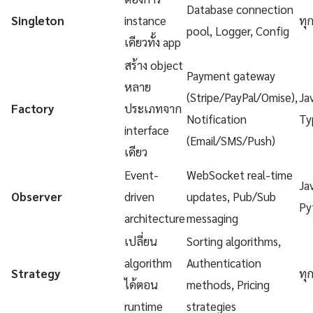
Database connection
Singleton
instance
ทุ
pool, Logger, Config
เดียวทั้ง app
สร้าง object
Payment gateway
หลาย
(Stripe/PayPal/Omise),
Ja
Factory
ประเภทจาก
Notification
Ty
interface
(Email/SMS/Push)
เดียว
Event-
WebSocket real-time
Ja
Observer
driven
updates, Pub/Sub
Py
architecture
messaging
เปลี่ยน
Sorting algorithms,
algorithm
Authentication
Strategy
ทุ
ได้ตอน
methods, Pricing
runtime
strategies