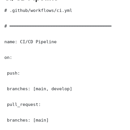
# .github/workflows/ci.yml

# ═══════════════════════════════════════

name: CI/CD Pipeline

on:

 push:

 branches: [main, develop]

 pull_request:

 branches: [main]
