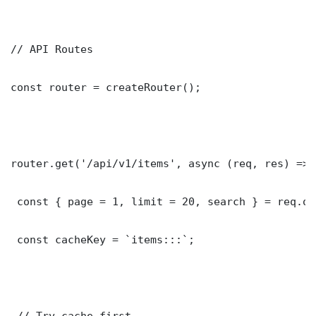
// API Routes

const router = createRouter();

router.get('/api/v1/items', async (req, res) => {
 const { page = 1, limit = 20, search } = req.que
 const cacheKey = `items:::`;

 // Try cache first
