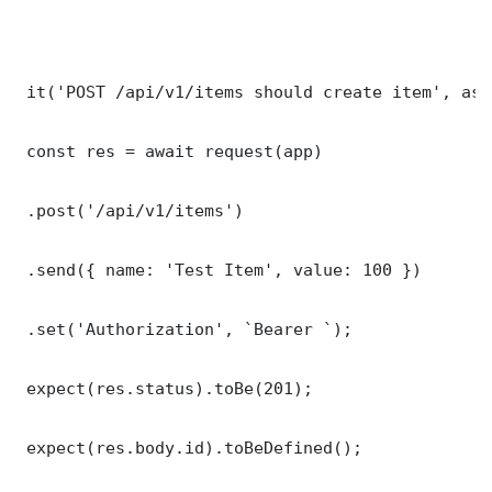
 it('POST /api/v1/items should create item', asy
 const res = await request(app)

 .post('/api/v1/items')

 .send({ name: 'Test Item', value: 100 })

 .set('Authorization', `Bearer `);

 expect(res.status).toBe(201);

 expect(res.body.id).toBeDefined();
