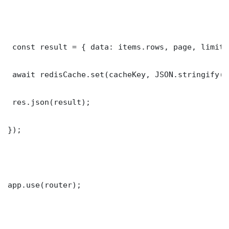
 const result = { data: items.rows, page, limit,
 await redisCache.set(cacheKey, JSON.stringify(r
 res.json(result);

});

app.use(router);
