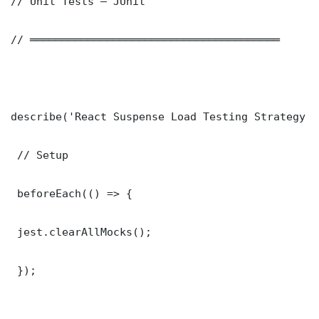
// Unit Tests — JUnit

// ═══════════════════════════════════════

describe('React Suspense Load Testing Strategy C
 // Setup

 beforeEach(() => {

 jest.clearAllMocks();

 });
