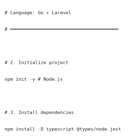
# Language: Go + Laravel

# ═══════════════════════════════════════

# 2. Initialize project

npm init -y # Node.js

# 3. Install dependencies

npm install -D typescript @types/node jest