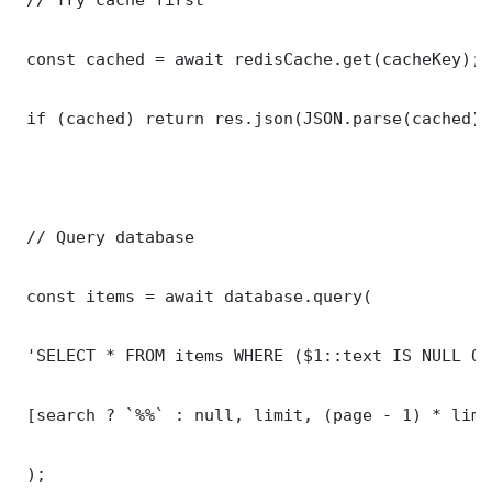
 const cached = await redisCache.get(cacheKey);

 if (cached) return res.json(JSON.parse(cached));
 // Query database

 const items = await database.query(

 'SELECT * FROM items WHERE ($1::text IS NULL OR
 [search ? `%%` : null, limit, (page - 1) * limit
 );
