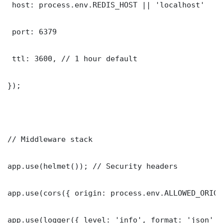
 host: process.env.REDIS_HOST || 'localhost'

 port: 6379

 ttl: 3600, // 1 hour default

});

// Middleware stack

app.use(helmet()); // Security headers

app.use(cors({ origin: process.env.ALLOWED_ORIGI
app.use(logger({ level: 'info', format: 'json' })