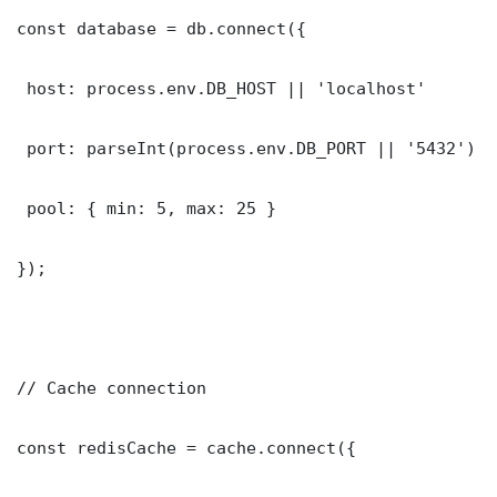
const database = db.connect({

 host: process.env.DB_HOST || 'localhost'

 port: parseInt(process.env.DB_PORT || '5432')

 pool: { min: 5, max: 25 }

});

// Cache connection

const redisCache = cache.connect({
