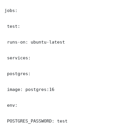
jobs:

 test:

 runs-on: ubuntu-latest

 services:

 postgres:

 image: postgres:16

 env:

 POSTGRES_PASSWORD: test
