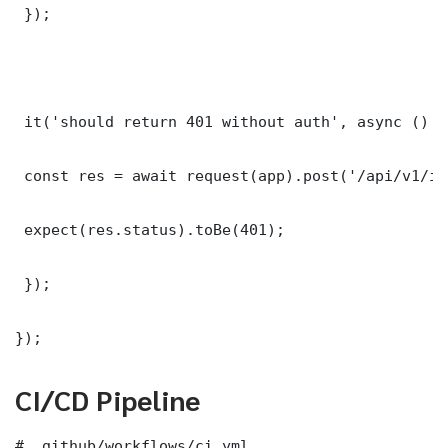
 });

 it('should return 401 without auth', async () =>
 const res = await request(app).post('/api/v1/it
 expect(res.status).toBe(401);

 });

});
CI/CD Pipeline
# .github/workflows/ci.yml
