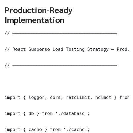
Production-Ready
Implementation
// ═══════════════════════════════════════

// React Suspense Load Testing Strategy — Produc
// ═══════════════════════════════════════

import { logger, cors, rateLimit, helmet } from 
import { db } from './database';

import { cache } from './cache';
