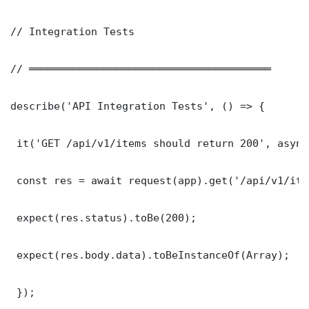
// Integration Tests

// ═══════════════════════════════════════

describe('API Integration Tests', () => {

 it('GET /api/v1/items should return 200', async
 const res = await request(app).get('/api/v1/item
 expect(res.status).toBe(200);

 expect(res.body.data).toBeInstanceOf(Array);

 });
