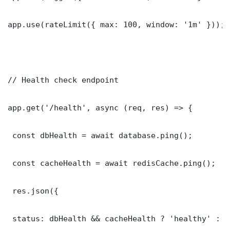
app.use(rateLimit({ max: 100, window: '1m' }));

// Health check endpoint

app.get('/health', async (req, res) => {

 const dbHealth = await database.ping();

 const cacheHealth = await redisCache.ping();

 res.json({

 status: dbHealth && cacheHealth ? 'healthy' : '