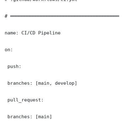
# ═══════════════════════════════════════

name: CI/CD Pipeline

on:

 push:

 branches: [main, develop]

 pull_request:

 branches: [main]
