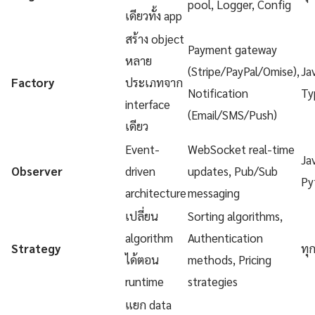
pool, Logger, Config
เดียวทั้ง app
สร้าง object
Payment gateway
หลาย
(Stripe/PayPal/Omise),
Ja
Factory
ประเภทจาก
Notification
Ty
interface
(Email/SMS/Push)
เดียว
Event-
WebSocket real-time
Ja
Observer
driven
updates, Pub/Sub
Py
architecture
messaging
เปลี่ยน
Sorting algorithms,
algorithm
Authentication
Strategy
ทุ
ได้ตอน
methods, Pricing
runtime
strategies
แยก data