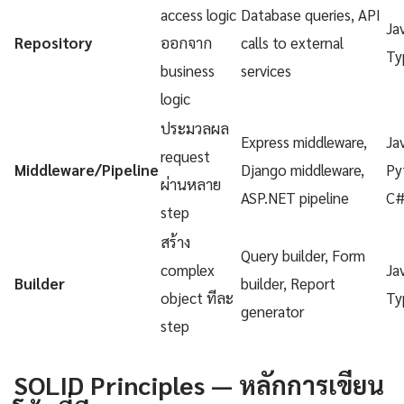
access logic
Database queries, API
Ja
Repository
ออกจาก
calls to external
Ty
business
services
logic
ประมวลผล
Express middleware,
Ja
request
Middleware/Pipeline
Django middleware,
Py
ผ่านหลาย
ASP.NET pipeline
C
step
สร้าง
Query builder, Form
complex
Ja
Builder
builder, Report
object ทีละ
Ty
generator
step
SOLID Principles — หลักการเขียน