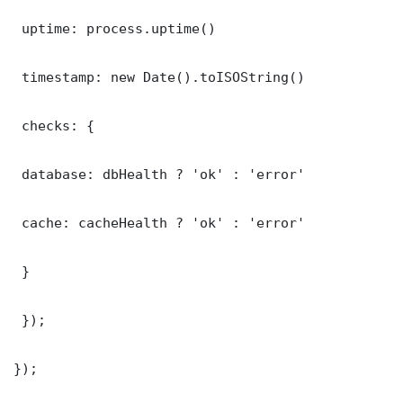
 uptime: process.uptime()

 timestamp: new Date().toISOString()

 checks: {

 database: dbHealth ? 'ok' : 'error'

 cache: cacheHealth ? 'ok' : 'error'

 }

 });

});
