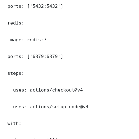
 ports: ['5432:5432']

 redis:

 image: redis:7

 ports: ['6379:6379']

 steps:

 - uses: actions/checkout@v4

 - uses: actions/setup-node@v4

 with:
