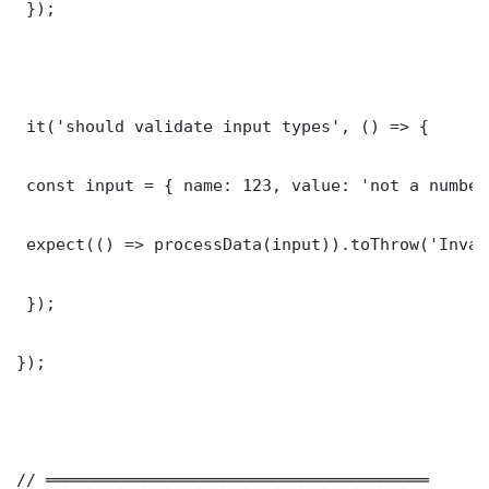
 });

 it('should validate input types', () => {

 const input = { name: 123, value: 'not a number'
 expect(() => processData(input)).toThrow('Inval
 });

});

// ═══════════════════════════════════════
