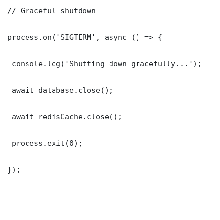
// Graceful shutdown

process.on('SIGTERM', async () => {

 console.log('Shutting down gracefully...');

 await database.close();

 await redisCache.close();

 process.exit(0);

});
