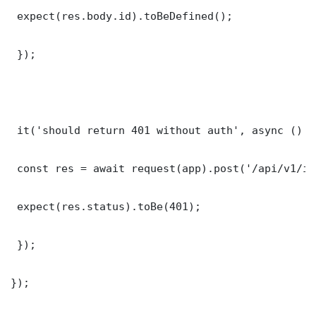
 expect(res.body.id).toBeDefined();

 });

 it('should return 401 without auth', async () =>
 const res = await request(app).post('/api/v1/it
 expect(res.status).toBe(401);

 });

});