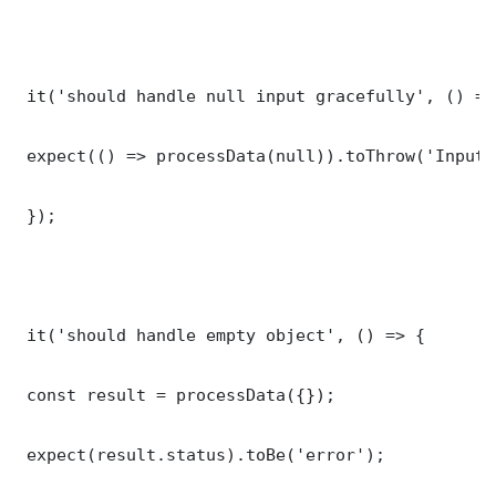
 it('should handle null input gracefully', () => 
 expect(() => processData(null)).toThrow('Input 
 });

 it('should handle empty object', () => {

 const result = processData({});

 expect(result.status).toBe('error');
