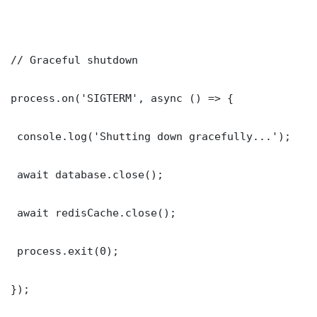
// Graceful shutdown

process.on('SIGTERM', async () => {

 console.log('Shutting down gracefully...');

 await database.close();

 await redisCache.close();

 process.exit(0);

});
