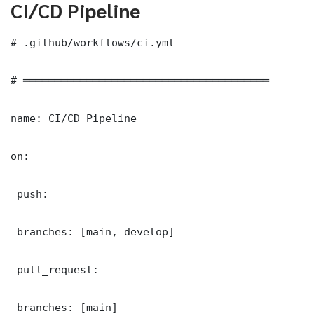
CI/CD Pipeline
# .github/workflows/ci.yml

# ═══════════════════════════════════════

name: CI/CD Pipeline

on:

 push:

 branches: [main, develop]

 pull_request:

 branches: [main]
