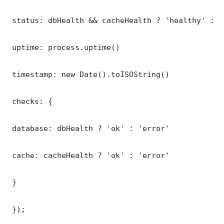
 status: dbHealth && cacheHealth ? 'healthy' : '
 uptime: process.uptime()

 timestamp: new Date().toISOString()

 checks: {

 database: dbHealth ? 'ok' : 'error'

 cache: cacheHealth ? 'ok' : 'error'

 }

 });
