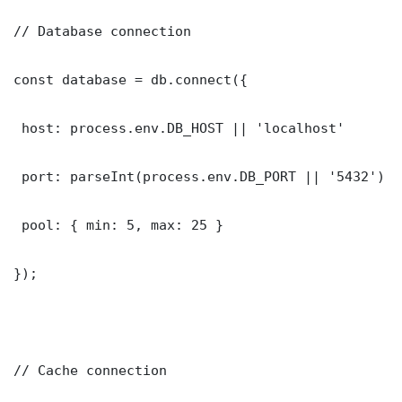
// Database connection

const database = db.connect({

 host: process.env.DB_HOST || 'localhost'

 port: parseInt(process.env.DB_PORT || '5432')

 pool: { min: 5, max: 25 }

});

// Cache connection
