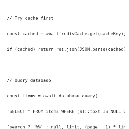
 // Try cache first

 const cached = await redisCache.get(cacheKey);

 if (cached) return res.json(JSON.parse(cached));
 // Query database

 const items = await database.query(

 'SELECT * FROM items WHERE ($1::text IS NULL OR
 [search ? `%%` : null, limit, (page - 1) * limit