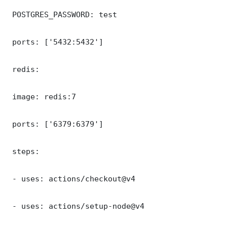
 POSTGRES_PASSWORD: test

 ports: ['5432:5432']

 redis:

 image: redis:7

 ports: ['6379:6379']

 steps:

 - uses: actions/checkout@v4

 - uses: actions/setup-node@v4
