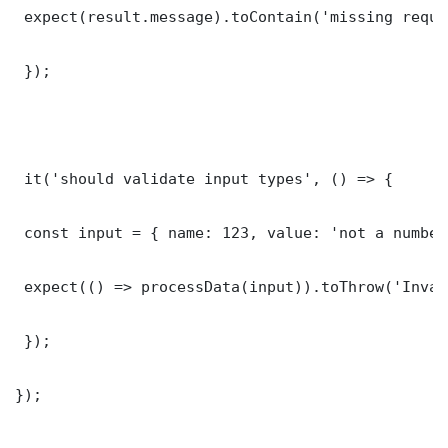
 expect(result.message).toContain('missing requi
 });

 it('should validate input types', () => {

 const input = { name: 123, value: 'not a number'
 expect(() => processData(input)).toThrow('Inval
 });

});
