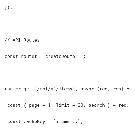
});

// API Routes

const router = createRouter();

router.get('/api/v1/items', async (req, res) => {
 const { page = 1, limit = 20, search } = req.que
 const cacheKey = `items:::`;
