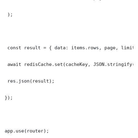
 );

 const result = { data: items.rows, page, limit,
 await redisCache.set(cacheKey, JSON.stringify(r
 res.json(result);

});

app.use(router);
