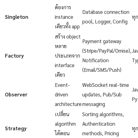
ต้องการ
Database connection
Singleton
instance
ทุ
pool, Logger, Config
เดียวทั้ง app
สร้าง object
Payment gateway
หลาย
(Stripe/PayPal/Omise),
Ja
Factory
ประเภทจาก
Notification
Ty
interface
(Email/SMS/Push)
เดียว
Event-
WebSocket real-time
Ja
Observer
driven
updates, Pub/Sub
Py
architecture
messaging
เปลี่ยน
Sorting algorithms,
algorithm
Authentication
Strategy
ทุ
ได้ตอน
methods, Pricing