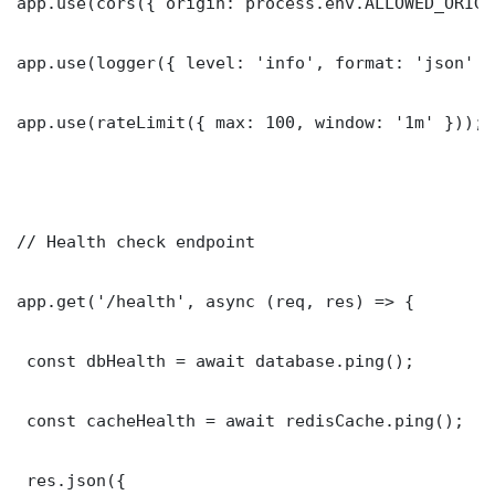
app.use(cors({ origin: process.env.ALLOWED_ORIGI
app.use(logger({ level: 'info', format: 'json' })
app.use(rateLimit({ max: 100, window: '1m' }));

// Health check endpoint

app.get('/health', async (req, res) => {

 const dbHealth = await database.ping();

 const cacheHealth = await redisCache.ping();

 res.json({
