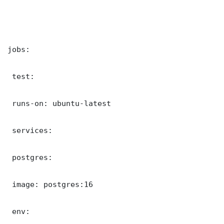
jobs:

 test:

 runs-on: ubuntu-latest

 services:

 postgres:

 image: postgres:16

 env:
