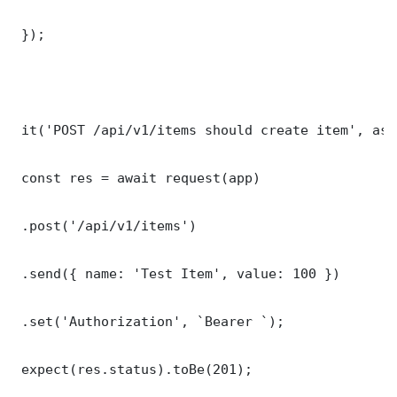
 });

 it('POST /api/v1/items should create item', asy
 const res = await request(app)

 .post('/api/v1/items')

 .send({ name: 'Test Item', value: 100 })

 .set('Authorization', `Bearer `);

 expect(res.status).toBe(201);
