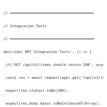
// ═══════════════════════════════════════

// Integration Tests

// ═══════════════════════════════════════

describe('API Integration Tests', () => {

 it('GET /api/v1/items should return 200', async
 const res = await request(app).get('/api/v1/item
 expect(res.status).toBe(200);

 expect(res.body.data).toBeInstanceOf(Array);
