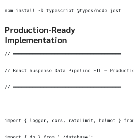
npm install -D typescript @types/node jest
Production-Ready
Implementation
// ═══════════════════════════════════════

// React Suspense Data Pipeline ETL — Production
// ═══════════════════════════════════════

import { logger, cors, rateLimit, helmet } from 
import { db } from './database';
