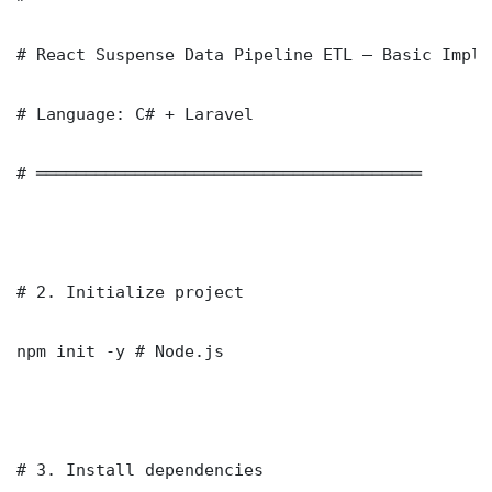
# React Suspense Data Pipeline ETL — Basic Imple
# Language: C# + Laravel

# ═══════════════════════════════════════

# 2. Initialize project

npm init -y # Node.js

# 3. Install dependencies
