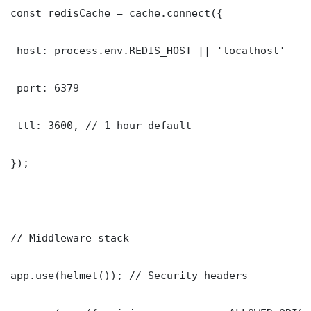
const redisCache = cache.connect({

 host: process.env.REDIS_HOST || 'localhost'

 port: 6379

 ttl: 3600, // 1 hour default

});

// Middleware stack

app.use(helmet()); // Security headers
