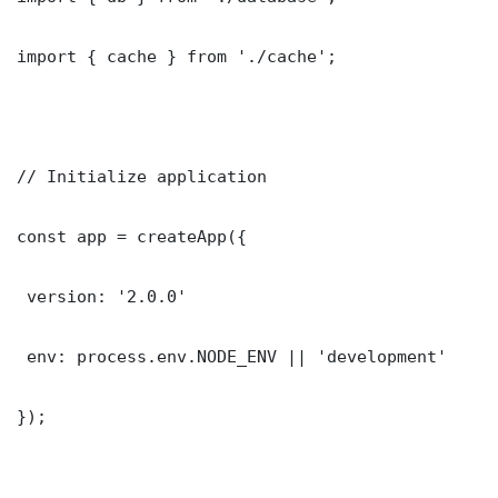
import { cache } from './cache';

// Initialize application

const app = createApp({

 version: '2.0.0'

 env: process.env.NODE_ENV || 'development'

});
