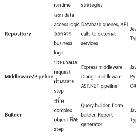
runtime
strategies
แยก data
access logic
Database queries, API
Ja
Repository
ออกจาก
calls to external
Ty
business
services
logic
ประมวลผล
Express middleware,
Ja
request
Middleware/Pipeline
Django middleware,
Py
ผ่านหลาย
ASP.NET pipeline
C
step
สร้าง
Query builder, Form
complex
Ja
Builder
builder, Report
object ทีละ
Ty
generator
step