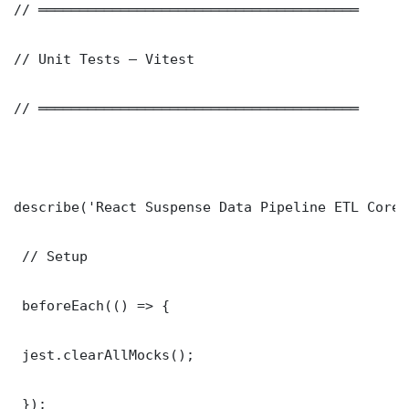
// ═══════════════════════════════════════

// Unit Tests — Vitest

// ═══════════════════════════════════════

describe('React Suspense Data Pipeline ETL Core 
 // Setup

 beforeEach(() => {

 jest.clearAllMocks();

 });
