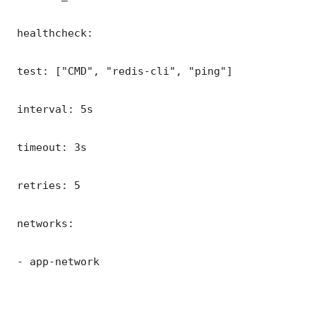
 healthcheck:

 test: ["CMD", "redis-cli", "ping"]

 interval: 5s

 timeout: 3s

 retries: 5

 networks:

 - app-network
