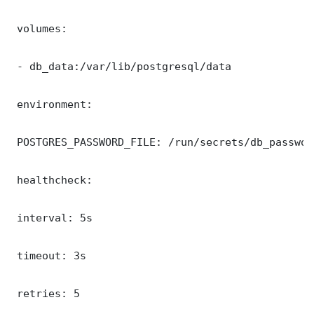
 volumes:

 - db_data:/var/lib/postgresql/data

 environment:

 POSTGRES_PASSWORD_FILE: /run/secrets/db_password
 healthcheck:

 interval: 5s

 timeout: 3s

 retries: 5
