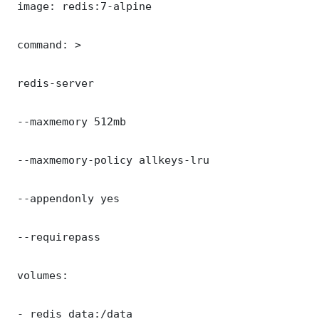
 image: redis:7-alpine

 command: >

 redis-server

 --maxmemory 512mb

 --maxmemory-policy allkeys-lru

 --appendonly yes

 --requirepass 

 volumes:

 - redis_data:/data
