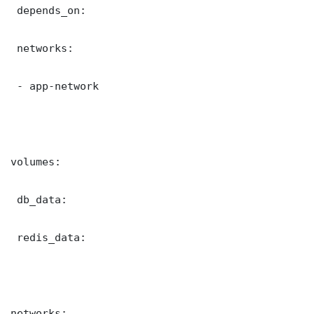
 depends_on:

 networks:

 - app-network

volumes:

 db_data:

 redis_data:

networks:
