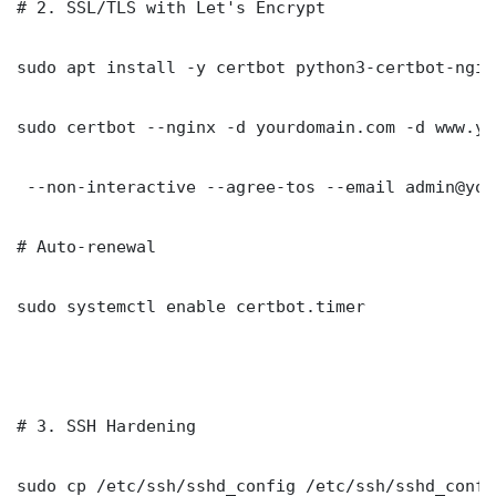
# 2. SSL/TLS with Let's Encrypt

sudo apt install -y certbot python3-certbot-nginx
sudo certbot --nginx -d yourdomain.com -d www.yo
 --non-interactive --agree-tos --email admin@you
# Auto-renewal

sudo systemctl enable certbot.timer

# 3. SSH Hardening

sudo cp /etc/ssh/sshd_config /etc/ssh/sshd_config