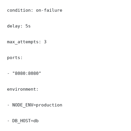
 condition: on-failure

 delay: 5s

 max_attempts: 3

 ports:

 - "8080:8080"

 environment:

 - NODE_ENV=production

 - DB_HOST=db
