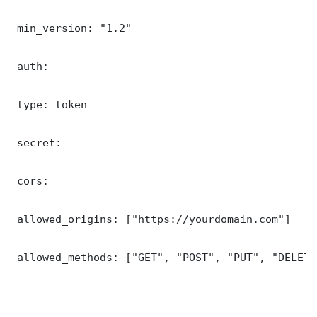
 min_version: "1.2"

 auth:

 type: token

 secret: 

 cors:

 allowed_origins: ["https://yourdomain.com"]

 allowed_methods: ["GET", "POST", "PUT", "DELETE"