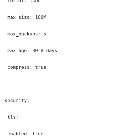
 format: json

 max_size: 100M

 max_backups: 5

 max_age: 30 # days

 compress: true

security:

 tls:

 enabled: true
