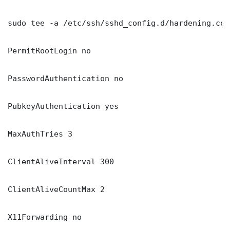
sudo tee -a /etc/ssh/sshd_config.d/hardening.con
PermitRootLogin no

PasswordAuthentication no

PubkeyAuthentication yes

MaxAuthTries 3

ClientAliveInterval 300

ClientAliveCountMax 2

X11Forwarding no
