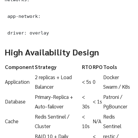
 app-network:

 driver: overlay
High Availability Design
Component
Strategy
RTO
RPO
Tools
2 replicas + Load
Docker
Application
< 5s
0
Balancer
Swarm / K8s
Primary-Replica +
<
Patroni /
Database
< 1s
Auto-failover
30s
PgBouncer
Redis Sentinel /
<
Redis
Cache
N/A
Cluster
10s
Sentinel
RAID 10 + Daily
<
restic /