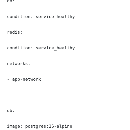
 db:

 condition: service_healthy

 redis:

 condition: service_healthy

 networks:

 - app-network

 db:

 image: postgres:16-alpine
