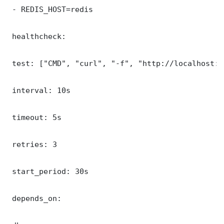
 - REDIS_HOST=redis

 healthcheck:

 test: ["CMD", "curl", "-f", "http://localhost:8
 interval: 10s

 timeout: 5s

 retries: 3

 start_period: 30s

 depends_on:
