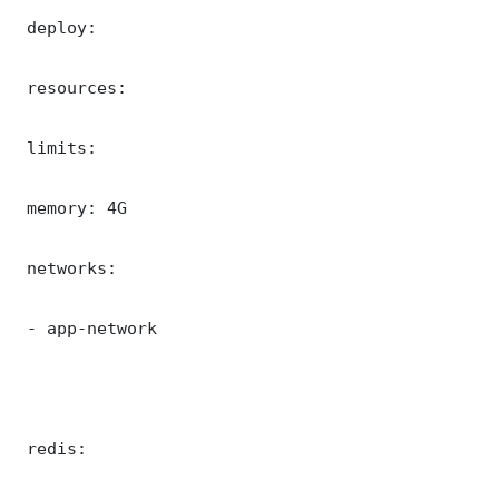
 deploy:

 resources:

 limits:

 memory: 4G

 networks:

 - app-network

 redis:
