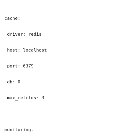
cache:

 driver: redis

 host: localhost

 port: 6379

 db: 0

 max_retries: 3

monitoring:
