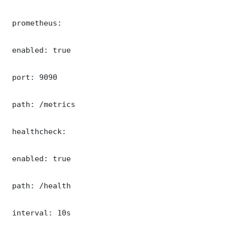
 prometheus:

 enabled: true

 port: 9090

 path: /metrics

 healthcheck:

 enabled: true

 path: /health

 interval: 10s