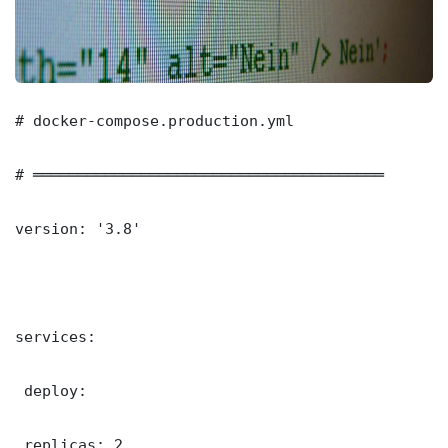
# docker-compose.production.yml

# ═══════════════════════════════════════

version: '3.8'

services:

 deploy:

 replicas: 2
