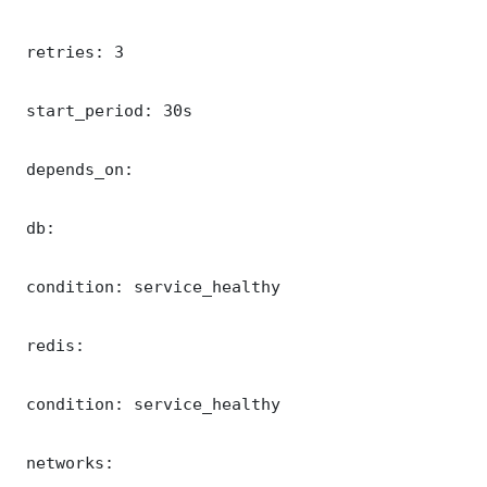
 retries: 3

 start_period: 30s

 depends_on:

 db:

 condition: service_healthy

 redis:

 condition: service_healthy

 networks:
