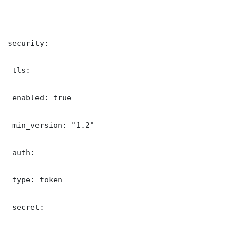
security:

 tls:

 enabled: true

 min_version: "1.2"

 auth:

 type: token

 secret: 
