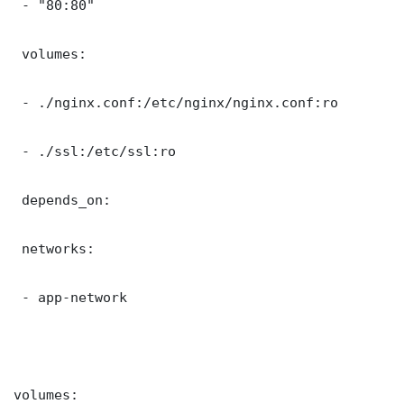
 - "80:80"

 volumes:

 - ./nginx.conf:/etc/nginx/nginx.conf:ro

 - ./ssl:/etc/ssl:ro

 depends_on:

 networks:

 - app-network

volumes:
