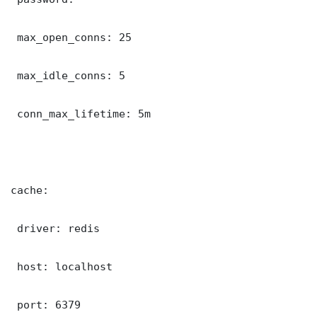
 max_open_conns: 25

 max_idle_conns: 5

 conn_max_lifetime: 5m

cache:

 driver: redis

 host: localhost

 port: 6379
