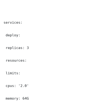
services:

 deploy:

 replicas: 3

 resources:

 limits:

 cpus: '2.0'

 memory: 64G
