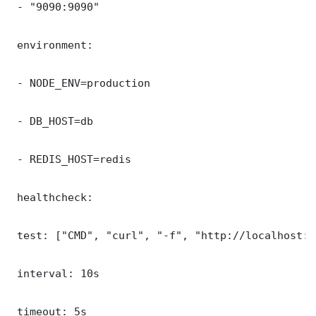
 - "9090:9090"

 environment:

 - NODE_ENV=production

 - DB_HOST=db

 - REDIS_HOST=redis

 healthcheck:

 test: ["CMD", "curl", "-f", "http://localhost:9
 interval: 10s

 timeout: 5s
