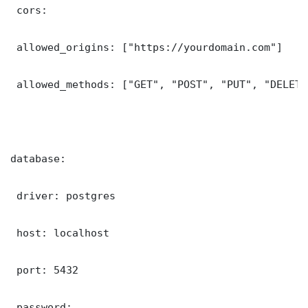
 cors:

 allowed_origins: ["https://yourdomain.com"]

 allowed_methods: ["GET", "POST", "PUT", "DELETE"
database:

 driver: postgres

 host: localhost

 port: 5432

 password: 
