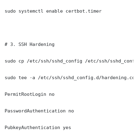
sudo systemctl enable certbot.timer

# 3. SSH Hardening

sudo cp /etc/ssh/sshd_config /etc/ssh/sshd_config
sudo tee -a /etc/ssh/sshd_config.d/hardening.con
PermitRootLogin no

PasswordAuthentication no

PubkeyAuthentication yes
