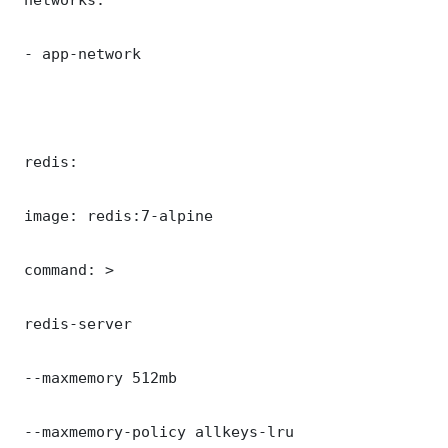
 - app-network

 redis:

 image: redis:7-alpine

 command: >

 redis-server

 --maxmemory 512mb

 --maxmemory-policy allkeys-lru
