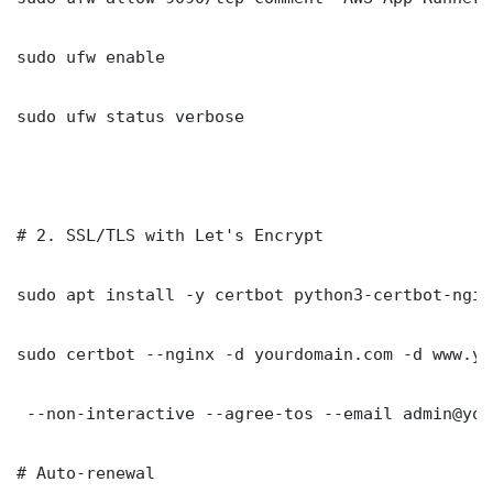
sudo ufw enable

sudo ufw status verbose

# 2. SSL/TLS with Let's Encrypt

sudo apt install -y certbot python3-certbot-nginx
sudo certbot --nginx -d yourdomain.com -d www.yo
 --non-interactive --agree-tos --email admin@you
# Auto-renewal
