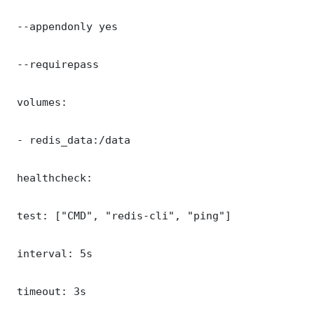
 --appendonly yes

 --requirepass 

 volumes:

 - redis_data:/data

 healthcheck:

 test: ["CMD", "redis-cli", "ping"]

 interval: 5s

 timeout: 3s
