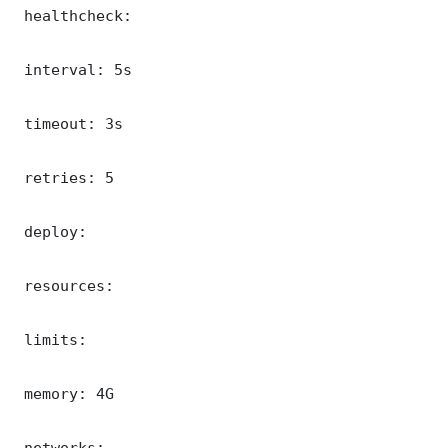
 healthcheck:

 interval: 5s

 timeout: 3s

 retries: 5

 deploy:

 resources:

 limits:

 memory: 4G

 networks:
