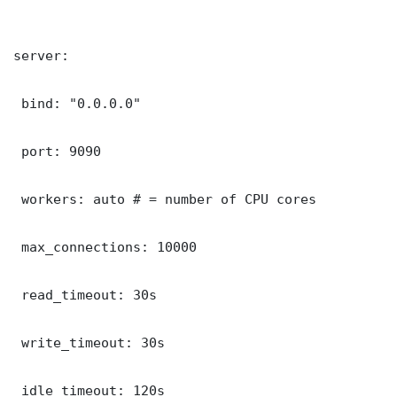
server:

 bind: "0.0.0.0"

 port: 9090

 workers: auto # = number of CPU cores

 max_connections: 10000

 read_timeout: 30s

 write_timeout: 30s

 idle_timeout: 120s
