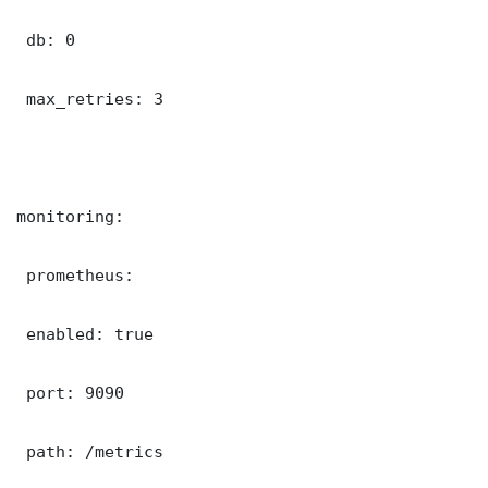
 db: 0

 max_retries: 3

monitoring:

 prometheus:

 enabled: true

 port: 9090

 path: /metrics
