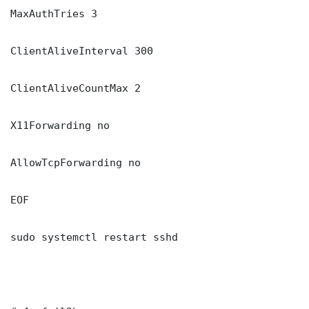
MaxAuthTries 3

ClientAliveInterval 300

ClientAliveCountMax 2

X11Forwarding no

AllowTcpForwarding no

EOF

sudo systemctl restart sshd
