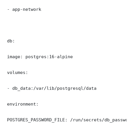
 - app-network

 db:

 image: postgres:16-alpine

 volumes:

 - db_data:/var/lib/postgresql/data

 environment:

 POSTGRES_PASSWORD_FILE: /run/secrets/db_password