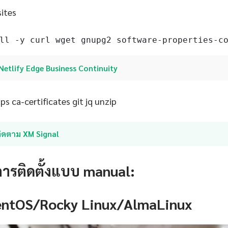
sites
ll -y curl wget gnupg2 software-properties-c
Netlify Edge Business Continuity
s ca-certificates git jq unzip
ติดตาม XM Signal
การติดตั้งแบบ manual:
CentOS/Rocky Linux/AlmaLinux