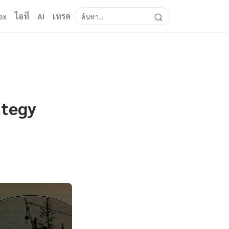
ex
ไอที
AI
เทรด
ategy