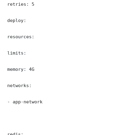
 retries: 5

 deploy:

 resources:

 limits:

 memory: 4G

 networks:

 - app-network

 redis:
