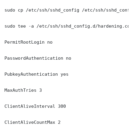
sudo cp /etc/ssh/sshd_config /etc/ssh/sshd_config
sudo tee -a /etc/ssh/sshd_config.d/hardening.con
PermitRootLogin no

PasswordAuthentication no

PubkeyAuthentication yes

MaxAuthTries 3

ClientAliveInterval 300

ClientAliveCountMax 2
