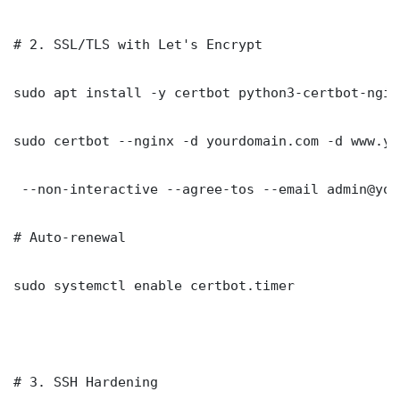
# 2. SSL/TLS with Let's Encrypt

sudo apt install -y certbot python3-certbot-nginx
sudo certbot --nginx -d yourdomain.com -d www.yo
 --non-interactive --agree-tos --email admin@you
# Auto-renewal

sudo systemctl enable certbot.timer

# 3. SSH Hardening
