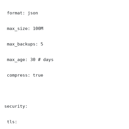
 format: json

 max_size: 100M

 max_backups: 5

 max_age: 30 # days

 compress: true

security:

 tls:
