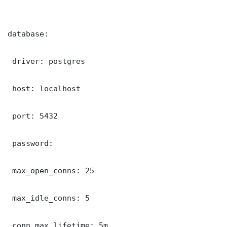
database:

 driver: postgres

 host: localhost

 port: 5432

 password: 

 max_open_conns: 25

 max_idle_conns: 5

 conn_max_lifetime: 5m
