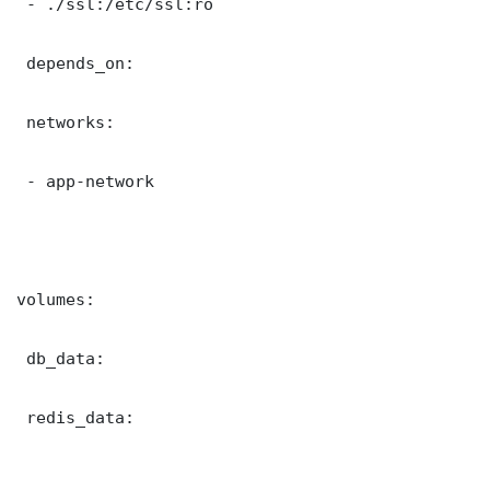
 - ./ssl:/etc/ssl:ro

 depends_on:

 networks:

 - app-network

volumes:

 db_data:

 redis_data:
