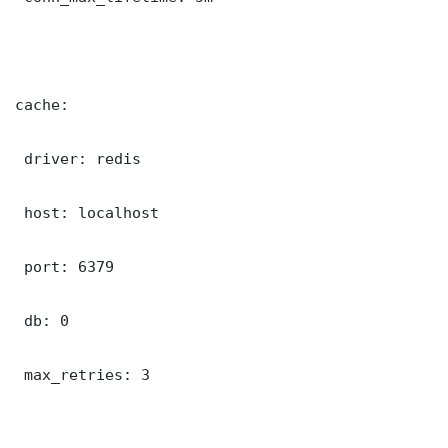
cache:

 driver: redis

 host: localhost

 port: 6379

 db: 0

 max_retries: 3
