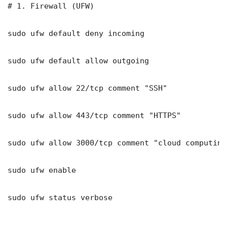
# 1. Firewall (UFW)

sudo ufw default deny incoming

sudo ufw default allow outgoing

sudo ufw allow 22/tcp comment "SSH"

sudo ufw allow 443/tcp comment "HTTPS"

sudo ufw allow 3000/tcp comment "cloud computing ห
sudo ufw enable

sudo ufw status verbose
