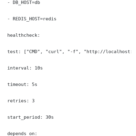
 - DB_HOST=db

 - REDIS_HOST=redis

 healthcheck:

 test: ["CMD", "curl", "-f", "http://localhost:3
 interval: 10s

 timeout: 5s

 retries: 3

 start_period: 30s

 depends_on:
