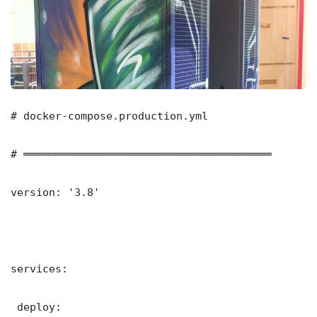
# docker-compose.production.yml

# ═══════════════════════════════════════

version: '3.8'

services:

 deploy:
