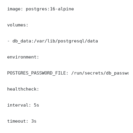
 image: postgres:16-alpine

 volumes:

 - db_data:/var/lib/postgresql/data

 environment:

 POSTGRES_PASSWORD_FILE: /run/secrets/db_password
 healthcheck:

 interval: 5s

 timeout: 3s
