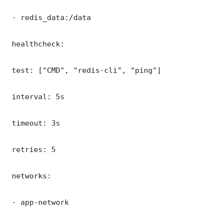
 - redis_data:/data

 healthcheck:

 test: ["CMD", "redis-cli", "ping"]

 interval: 5s

 timeout: 3s

 retries: 5

 networks:

 - app-network
