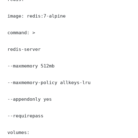
 image: redis:7-alpine

 command: >

 redis-server

 --maxmemory 512mb

 --maxmemory-policy allkeys-lru

 --appendonly yes

 --requirepass 

 volumes:
