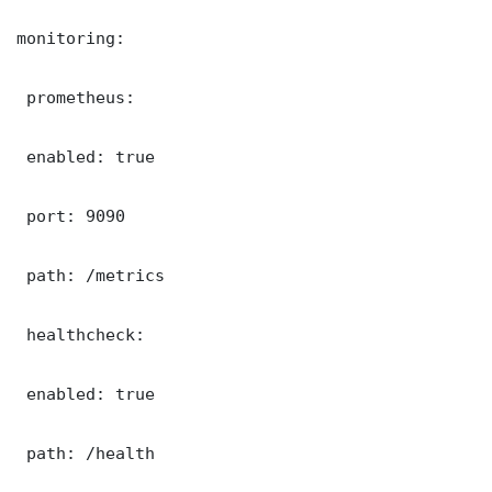
monitoring:

 prometheus:

 enabled: true

 port: 9090

 path: /metrics

 healthcheck:

 enabled: true

 path: /health
