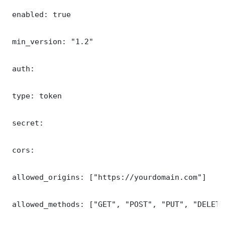
 enabled: true

 min_version: "1.2"

 auth:

 type: token

 secret: 

 cors:

 allowed_origins: ["https://yourdomain.com"]

 allowed_methods: ["GET", "POST", "PUT", "DELETE"