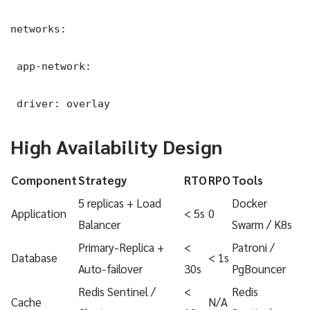
networks:

 app-network:

 driver: overlay
High Availability Design
Component
Strategy
RTO
RPO
Tools
5 replicas + Load
Docker
Application
< 5s
0
Balancer
Swarm / K8s
Primary-Replica +
<
Patroni /
Database
< 1s
Auto-failover
30s
PgBouncer
Redis Sentinel /
<
Redis
Cache
N/A