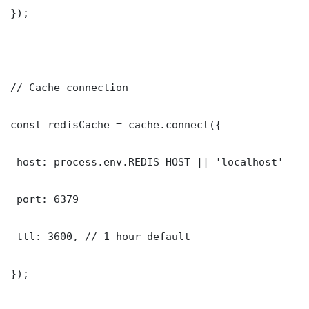
});

// Cache connection

const redisCache = cache.connect({

 host: process.env.REDIS_HOST || 'localhost'

 port: 6379

 ttl: 3600, // 1 hour default

});
