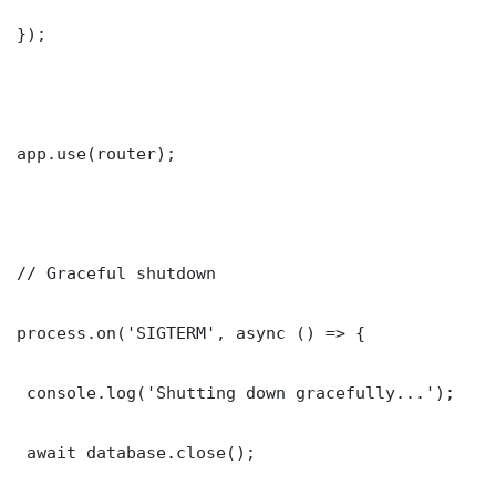
});

app.use(router);

// Graceful shutdown

process.on('SIGTERM', async () => {

 console.log('Shutting down gracefully...');

 await database.close();
