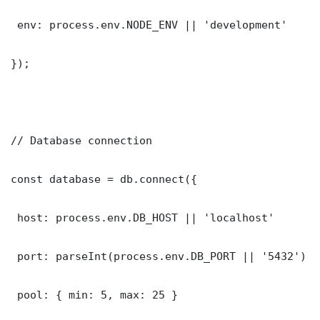
 env: process.env.NODE_ENV || 'development'

});

// Database connection

const database = db.connect({

 host: process.env.DB_HOST || 'localhost'

 port: parseInt(process.env.DB_PORT || '5432')

 pool: { min: 5, max: 25 }
