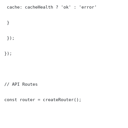
 cache: cacheHealth ? 'ok' : 'error'

 }

 });

});

// API Routes

const router = createRouter();
