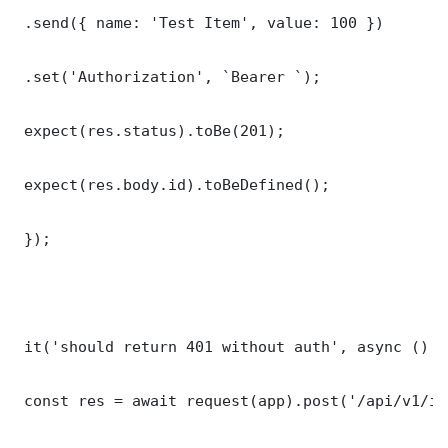
 .send({ name: 'Test Item', value: 100 })

 .set('Authorization', `Bearer `);

 expect(res.status).toBe(201);

 expect(res.body.id).toBeDefined();

 });

 it('should return 401 without auth', async () =>
 const res = await request(app).post('/api/v1/it