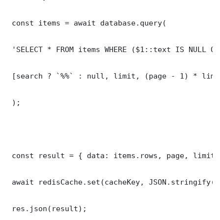
 const items = await database.query(

 'SELECT * FROM items WHERE ($1::text IS NULL OR
 [search ? `%%` : null, limit, (page - 1) * limit
 );

 const result = { data: items.rows, page, limit,
 await redisCache.set(cacheKey, JSON.stringify(r
 res.json(result);
