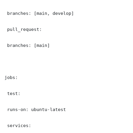
 branches: [main, develop]

 pull_request:

 branches: [main]

jobs:

 test:

 runs-on: ubuntu-latest

 services:
