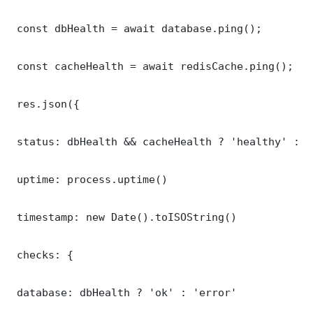
 const dbHealth = await database.ping();

 const cacheHealth = await redisCache.ping();

 res.json({

 status: dbHealth && cacheHealth ? 'healthy' : '
 uptime: process.uptime()

 timestamp: new Date().toISOString()

 checks: {

 database: dbHealth ? 'ok' : 'error'
