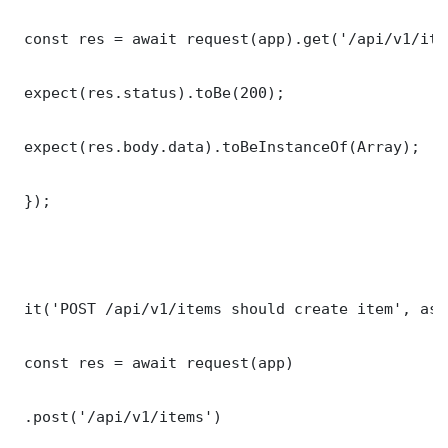
 const res = await request(app).get('/api/v1/item
 expect(res.status).toBe(200);

 expect(res.body.data).toBeInstanceOf(Array);

 });

 it('POST /api/v1/items should create item', asy
 const res = await request(app)

 .post('/api/v1/items')
