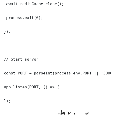
 await redisCache.close();

 process.exit(0);

});

// Start server

const PORT = parseInt(process.env.PORT || '3000')
app.listen(PORT, () => {

});