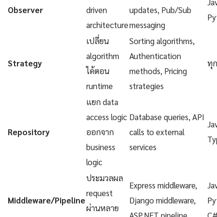
Ja
Observer
driven
updates, Pub/Sub
Py
architecture
messaging
เปลี่ยน
Sorting algorithms,
algorithm
Authentication
Strategy
ทุ
ได้ตอน
methods, Pricing
runtime
strategies
แยก data
access logic
Database queries, API
Ja
Repository
ออกจาก
calls to external
Ty
business
services
logic
ประมวลผล
Express middleware,
Ja
request
Middleware/Pipeline
Django middleware,
Py
ผ่านหลาย
ASP.NET pipeline
C