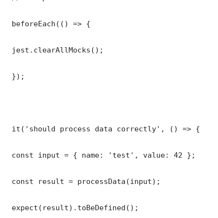
 beforeEach(() => {

 jest.clearAllMocks();

 });

 it('should process data correctly', () => {

 const input = { name: 'test', value: 42 };

 const result = processData(input);

 expect(result).toBeDefined();
