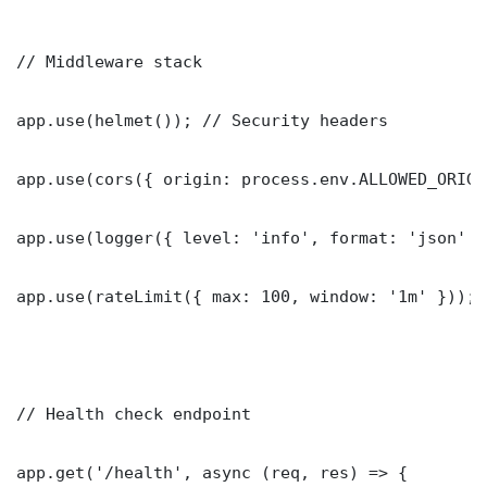
// Middleware stack

app.use(helmet()); // Security headers

app.use(cors({ origin: process.env.ALLOWED_ORIGI
app.use(logger({ level: 'info', format: 'json' })
app.use(rateLimit({ max: 100, window: '1m' }));

// Health check endpoint

app.get('/health', async (req, res) => {
