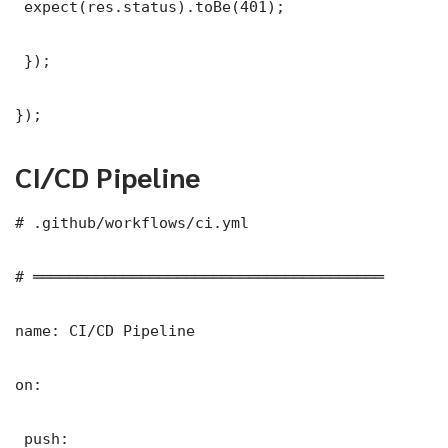
 expect(res.status).toBe(401);

 });

});
CI/CD Pipeline
# .github/workflows/ci.yml

# ═══════════════════════════════════════

name: CI/CD Pipeline

on:

 push:
