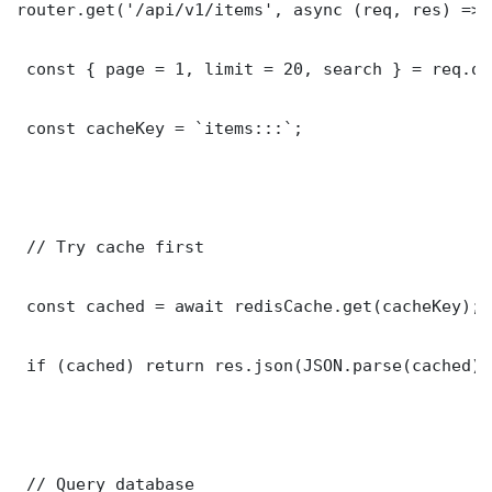
router.get('/api/v1/items', async (req, res) => {
 const { page = 1, limit = 20, search } = req.que
 const cacheKey = `items:::`;

 // Try cache first

 const cached = await redisCache.get(cacheKey);

 if (cached) return res.json(JSON.parse(cached));
 // Query database
