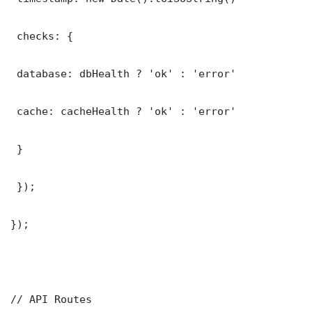
 checks: {

 database: dbHealth ? 'ok' : 'error'

 cache: cacheHealth ? 'ok' : 'error'

 }

 });

});

// API Routes
