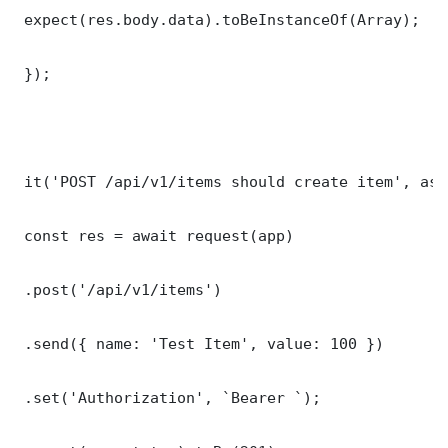
 expect(res.body.data).toBeInstanceOf(Array);

 });

 it('POST /api/v1/items should create item', asy
 const res = await request(app)

 .post('/api/v1/items')

 .send({ name: 'Test Item', value: 100 })

 .set('Authorization', `Bearer `);
