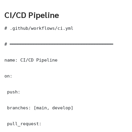
CI/CD Pipeline
# .github/workflows/ci.yml

# ═══════════════════════════════════════

name: CI/CD Pipeline

on:

 push:

 branches: [main, develop]

 pull_request:
