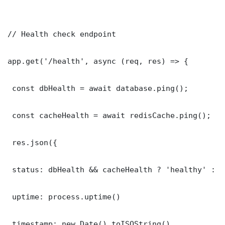
// Health check endpoint

app.get('/health', async (req, res) => {

 const dbHealth = await database.ping();

 const cacheHealth = await redisCache.ping();

 res.json({

 status: dbHealth && cacheHealth ? 'healthy' : '
 uptime: process.uptime()

 timestamp: new Date().toISOString()
