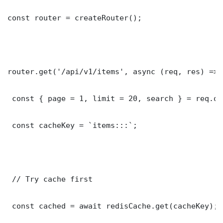
const router = createRouter();

router.get('/api/v1/items', async (req, res) => {
 const { page = 1, limit = 20, search } = req.que
 const cacheKey = `items:::`;

 // Try cache first

 const cached = await redisCache.get(cacheKey);
