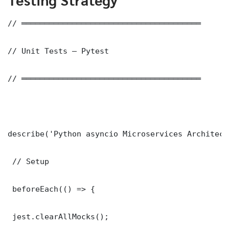
// ═══════════════════════════════════════

// Unit Tests — Pytest

// ═══════════════════════════════════════

describe('Python asyncio Microservices Architect
 // Setup

 beforeEach(() => {

 jest.clearAllMocks();
