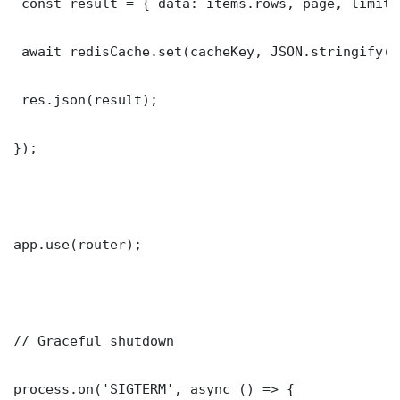
 const result = { data: items.rows, page, limit,
 await redisCache.set(cacheKey, JSON.stringify(r
 res.json(result);

});

app.use(router);

// Graceful shutdown

process.on('SIGTERM', async () => {
