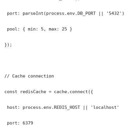
 port: parseInt(process.env.DB_PORT || '5432')

 pool: { min: 5, max: 25 }

});

// Cache connection

const redisCache = cache.connect({

 host: process.env.REDIS_HOST || 'localhost'

 port: 6379
