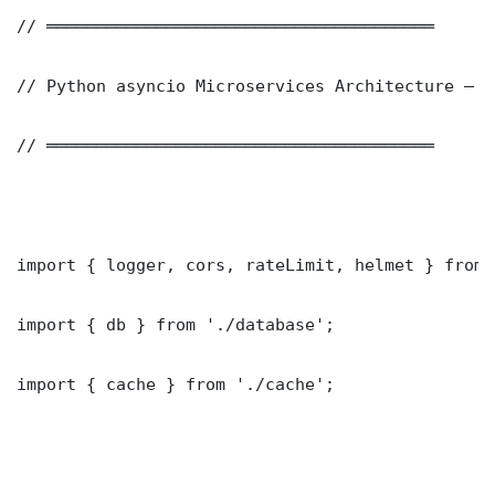
// ═══════════════════════════════════════

// Python asyncio Microservices Architecture — P
// ═══════════════════════════════════════

import { logger, cors, rateLimit, helmet } from 
import { db } from './database';

import { cache } from './cache';
