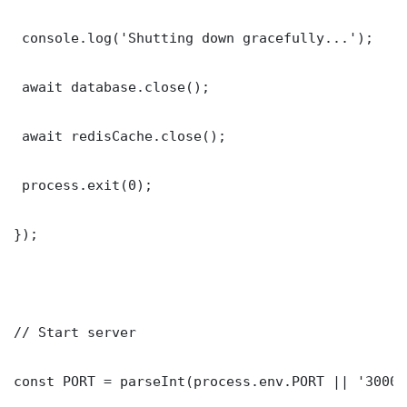
 console.log('Shutting down gracefully...');

 await database.close();

 await redisCache.close();

 process.exit(0);

});

// Start server

const PORT = parseInt(process.env.PORT || '3000')