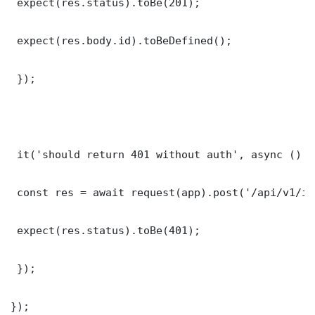
 expect(res.status).toBe(201);

 expect(res.body.id).toBeDefined();

 });

 it('should return 401 without auth', async () =>
 const res = await request(app).post('/api/v1/it
 expect(res.status).toBe(401);

 });

});