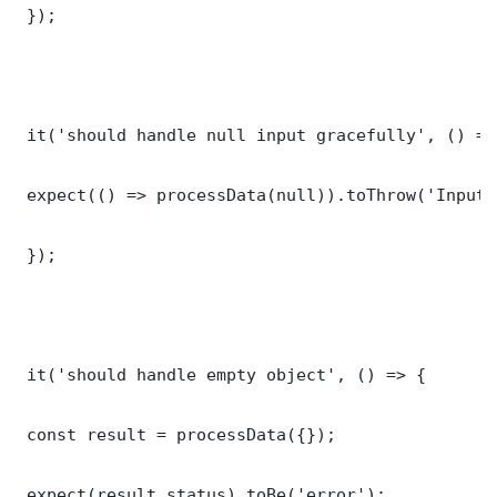
 });

 it('should handle null input gracefully', () => 
 expect(() => processData(null)).toThrow('Input 
 });

 it('should handle empty object', () => {

 const result = processData({});

 expect(result.status).toBe('error');
