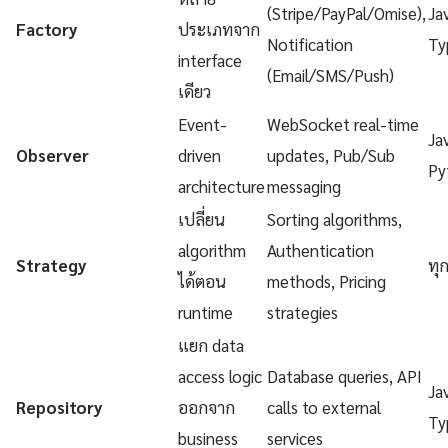
(Stripe/PayPal/Omise),
Ja
Factory
ประเภทจาก
Notification
Ty
interface
(Email/SMS/Push)
เดียว
Event-
WebSocket real-time
Ja
Observer
driven
updates, Pub/Sub
Py
architecture
messaging
เปลี่ยน
Sorting algorithms,
algorithm
Authentication
Strategy
ทุ
ได้ตอน
methods, Pricing
runtime
strategies
แยก data
access logic
Database queries, API
Ja
Repository
ออกจาก
calls to external
Ty
business
services