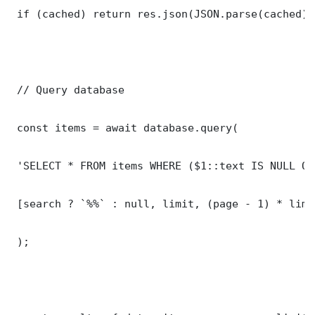
 if (cached) return res.json(JSON.parse(cached));
 // Query database

 const items = await database.query(

 'SELECT * FROM items WHERE ($1::text IS NULL OR
 [search ? `%%` : null, limit, (page - 1) * limit
 );
