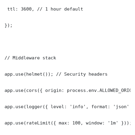
 ttl: 3600, // 1 hour default

});

// Middleware stack

app.use(helmet()); // Security headers

app.use(cors({ origin: process.env.ALLOWED_ORIGI
app.use(logger({ level: 'info', format: 'json' })
app.use(rateLimit({ max: 100, window: '1m' }));
