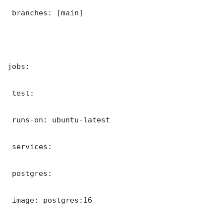
 branches: [main]

jobs:

 test:

 runs-on: ubuntu-latest

 services:

 postgres:

 image: postgres:16
