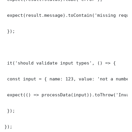
 expect(result.message).toContain('missing requi
 });

 it('should validate input types', () => {

 const input = { name: 123, value: 'not a number'
 expect(() => processData(input)).toThrow('Inval
 });

});
