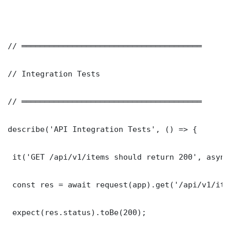
// ═══════════════════════════════════════

// Integration Tests

// ═══════════════════════════════════════

describe('API Integration Tests', () => {

 it('GET /api/v1/items should return 200', async
 const res = await request(app).get('/api/v1/item
 expect(res.status).toBe(200);
