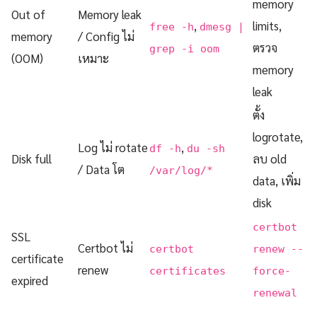
memory
Out of
Memory leak
,
limits,
free -h
dmesg |
memory
/ Config ไม่
ตรวจ
grep -i oom
(OOM)
เหมาะ
memory
leak
ตั้ง
logrotate,
Log ไม่ rotate
,
df -h
du -sh
Disk full
ลบ old
/ Data โต
/var/log/*
data, เพิ่ม
disk
certbot
SSL
Certbot ไม่
certbot
renew --
certificate
renew
certificates
force-
expired
renewal