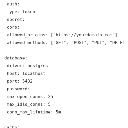
 auth:

 type: token

 secret: 

 cors:

 allowed_origins: ["https://yourdomain.com"]

 allowed_methods: ["GET", "POST", "PUT", "DELETE"
database:

 driver: postgres

 host: localhost

 port: 5432

 password: 

 max_open_conns: 25

 max_idle_conns: 5

 conn_max_lifetime: 5m

cache:
