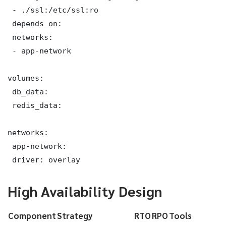
 - ./ssl:/etc/ssl:ro

 depends_on:

 networks:

 - app-network

volumes:

 db_data:

 redis_data:

networks:

 app-network:

 driver: overlay
High Availability Design
Component
Strategy
RTO
RPO
Tools