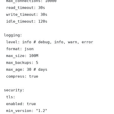
 max_connections: 10000

 read_timeout: 30s

 write_timeout: 30s

 idle_timeout: 120s

logging:

 level: info # debug, info, warn, error

 format: json

 max_size: 100M

 max_backups: 5

 max_age: 30 # days

 compress: true

security:

 tls:

 enabled: true

 min_version: "1.2"
