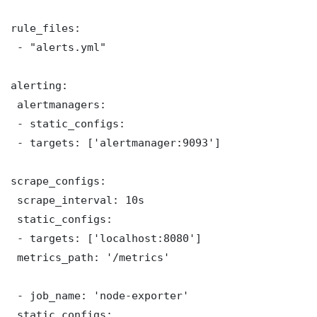
rule_files:

 - "alerts.yml"

alerting:

 alertmanagers:

 - static_configs:

 - targets: ['alertmanager:9093']

scrape_configs:

 scrape_interval: 10s

 static_configs:

 - targets: ['localhost:8080']

 metrics_path: '/metrics'

 - job_name: 'node-exporter'

 static_configs:
