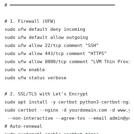
# ═══════════════════════════════════════

# 1. Firewall (UFW)

sudo ufw default deny incoming

sudo ufw default allow outgoing

sudo ufw allow 22/tcp comment "SSH"

sudo ufw allow 443/tcp comment "HTTPS"

sudo ufw allow 8080/tcp comment "LVM Thin Provis
sudo ufw enable

sudo ufw status verbose

# 2. SSL/TLS with Let's Encrypt

sudo apt install -y certbot python3-certbot-nginx
sudo certbot --nginx -d yourdomain.com -d www.yo
 --non-interactive --agree-tos --email admin@you
# Auto-renewal
