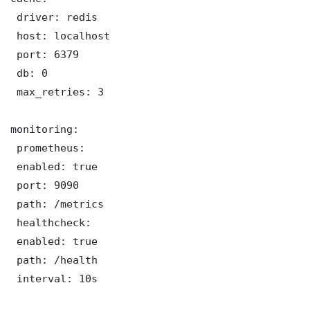
 driver: redis

 host: localhost

 port: 6379

 db: 0

 max_retries: 3

monitoring:

 prometheus:

 enabled: true

 port: 9090

 path: /metrics

 healthcheck:

 enabled: true

 path: /health

 interval: 10s