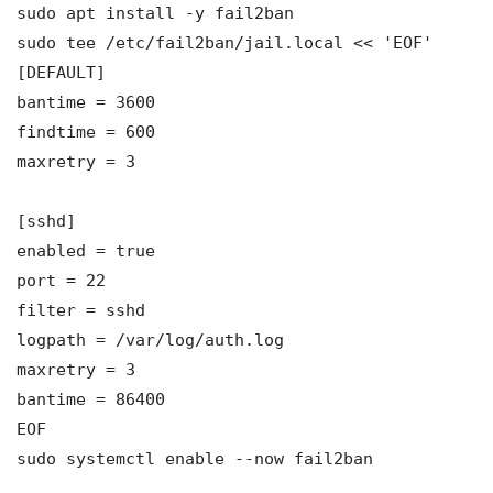
sudo apt install -y fail2ban

sudo tee /etc/fail2ban/jail.local << 'EOF'

[DEFAULT]

bantime = 3600

findtime = 600

maxretry = 3

[sshd]

enabled = true

port = 22

filter = sshd

logpath = /var/log/auth.log

maxretry = 3

bantime = 86400

EOF

sudo systemctl enable --now fail2ban
