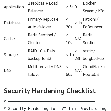
2 replicas + Load
Docker
Application
< 5s
0
Balancer
Swarm / K8s
Primary-Replica +
<
Patroni /
Database
< 1s
Auto-failover
30s
PgBouncer
Redis Sentinel /
<
Redis
Cache
N/A
Cluster
10s
Sentinel
RAID 10 + Daily
<
restic /
Storage
< 1h
backup to S3
24h
borgbackup
Multi-provider DNS
<
CloudFlare +
DNS
N/A
failover
60s
Route53
Security Hardening Checklist
# ═══════════════════════════════════════

# Security Hardening for LVM Thin Provisioning P