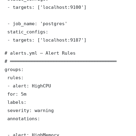
 - targets: ['localhost:9100']

 - job_name: 'postgres'

 static_configs:

 - targets: ['localhost:9187']
# alerts.yml — Alert Rules

# ═══════════════════════════════════════

groups:

 rules:

 - alert: HighCPU

 for: 5m

 labels:

 severity: warning

 annotations:

 - alert: HighMemory
