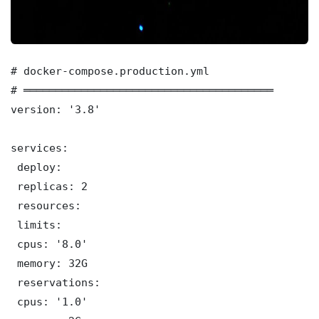
# docker-compose.production.yml

# ═══════════════════════════════════════

version: '3.8'

services:

 deploy:

 replicas: 2

 resources:

 limits:

 cpus: '8.0'

 memory: 32G

 reservations:

 cpus: '1.0'
