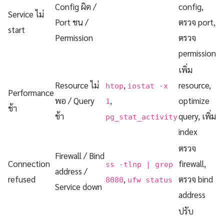
Config ผิด /
config,
Service ไม่
Port ชน /
ตรวจ port,
start
Permission
ตรวจ
permission
เพิ่ม
Resource ไม่
,
resource,
htop
iostat -x
Performance
พอ / Query
,
optimize
1
ช้า
ช้า
query, เพิ่ม
pg_stat_activity
index
ตรวจ
Firewall / Bind
Connection
firewall,
ss -tlnp | grep
address /
refused
,
ตรวจ bind
8080
ufw status
Service down
address
ปรับ