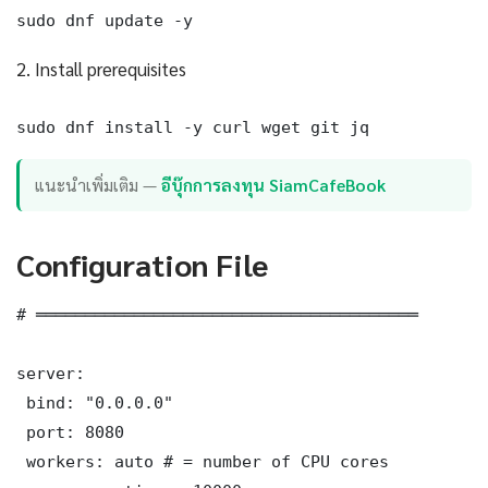
sudo dnf update -y
2. Install prerequisites
sudo dnf install -y curl wget git jq
แนะนำเพิ่มเติม —
อีบุ๊กการลงทุน SiamCafeBook
Configuration File
# ═══════════════════════════════════════

server:

 bind: "0.0.0.0"

 port: 8080

 workers: auto # = number of CPU cores
