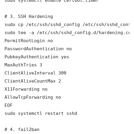
sudo systemctl enable certbot.timer

# 3. SSH Hardening

sudo cp /etc/ssh/sshd_config /etc/ssh/sshd_config
sudo tee -a /etc/ssh/sshd_config.d/hardening.con
PermitRootLogin no

PasswordAuthentication no

PubkeyAuthentication yes

MaxAuthTries 3

ClientAliveInterval 300

ClientAliveCountMax 2

X11Forwarding no

AllowTcpForwarding no

EOF

sudo systemctl restart sshd

# 4. fail2ban
