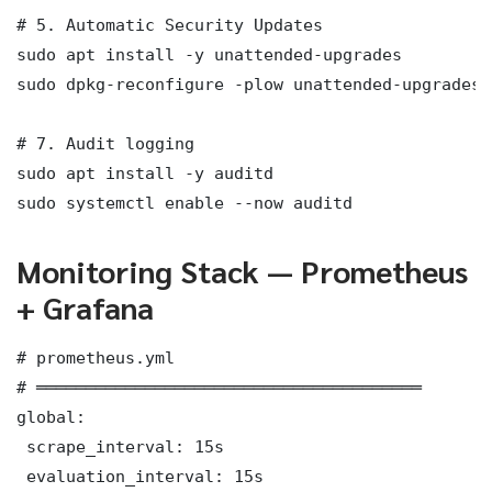
# 5. Automatic Security Updates

sudo apt install -y unattended-upgrades

sudo dpkg-reconfigure -plow unattended-upgrades

# 7. Audit logging

sudo apt install -y auditd

sudo systemctl enable --now auditd
Monitoring Stack — Prometheus
+ Grafana
# prometheus.yml

# ═══════════════════════════════════════

global:

 scrape_interval: 15s

 evaluation_interval: 15s
