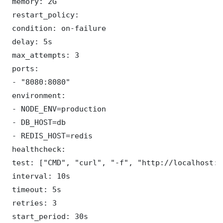
 memory: 2G

 restart_policy:

 condition: on-failure

 delay: 5s

 max_attempts: 3

 ports:

 - "8080:8080"

 environment:

 - NODE_ENV=production

 - DB_HOST=db

 - REDIS_HOST=redis

 healthcheck:

 test: ["CMD", "curl", "-f", "http://localhost:8
 interval: 10s

 timeout: 5s

 retries: 3

 start_period: 30s
