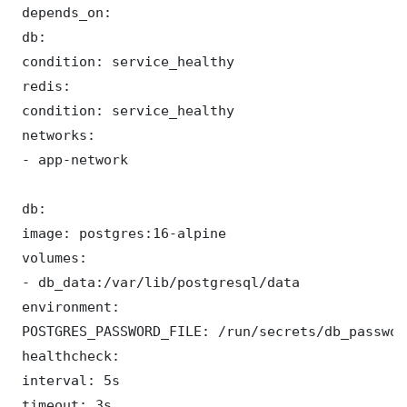
 depends_on:

 db:

 condition: service_healthy

 redis:

 condition: service_healthy

 networks:

 - app-network

 db:

 image: postgres:16-alpine

 volumes:

 - db_data:/var/lib/postgresql/data

 environment:

 POSTGRES_PASSWORD_FILE: /run/secrets/db_password
 healthcheck:

 interval: 5s

 timeout: 3s
