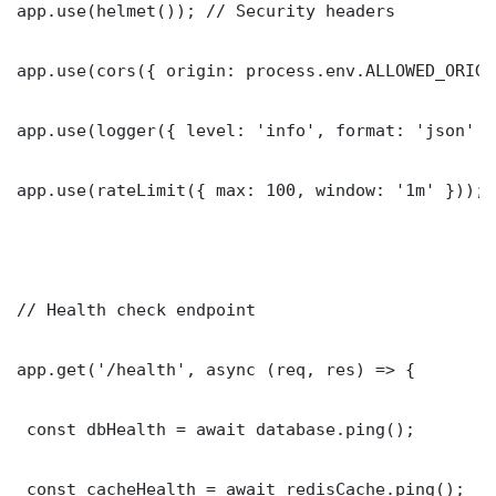
app.use(helmet()); // Security headers

app.use(cors({ origin: process.env.ALLOWED_ORIGI
app.use(logger({ level: 'info', format: 'json' })
app.use(rateLimit({ max: 100, window: '1m' }));

// Health check endpoint

app.get('/health', async (req, res) => {

 const dbHealth = await database.ping();

 const cacheHealth = await redisCache.ping();
