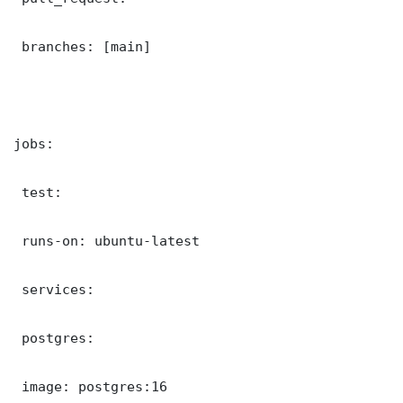
 branches: [main]

jobs:

 test:

 runs-on: ubuntu-latest

 services:

 postgres:

 image: postgres:16
