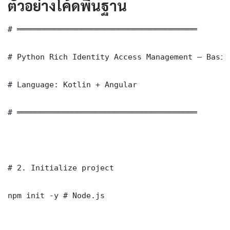
ตัวอย่างโค้ดพื้นฐาน
# ═══════════════════════════════════════

# Python Rich Identity Access Management — Basic
# Language: Kotlin + Angular

# ═══════════════════════════════════════

# 2. Initialize project

npm init -y # Node.js
