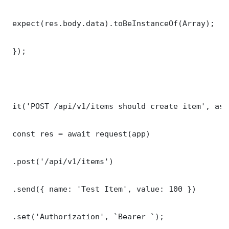
 expect(res.body.data).toBeInstanceOf(Array);

 });

 it('POST /api/v1/items should create item', asy
 const res = await request(app)

 .post('/api/v1/items')

 .send({ name: 'Test Item', value: 100 })

 .set('Authorization', `Bearer `);
