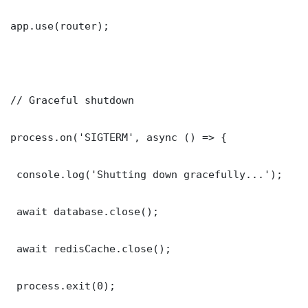
app.use(router);

// Graceful shutdown

process.on('SIGTERM', async () => {

 console.log('Shutting down gracefully...');

 await database.close();

 await redisCache.close();

 process.exit(0);
