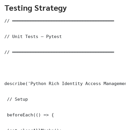
Testing Strategy
// ═══════════════════════════════════════

// Unit Tests — Pytest

// ═══════════════════════════════════════

describe('Python Rich Identity Access Management
 // Setup

 beforeEach(() => {
