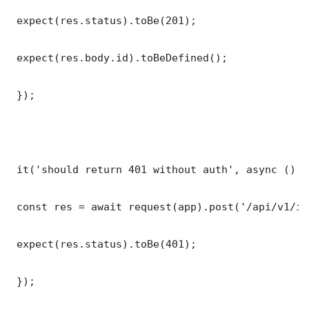
 expect(res.status).toBe(201);

 expect(res.body.id).toBeDefined();

 });

 it('should return 401 without auth', async () =>
 const res = await request(app).post('/api/v1/it
 expect(res.status).toBe(401);

 });
