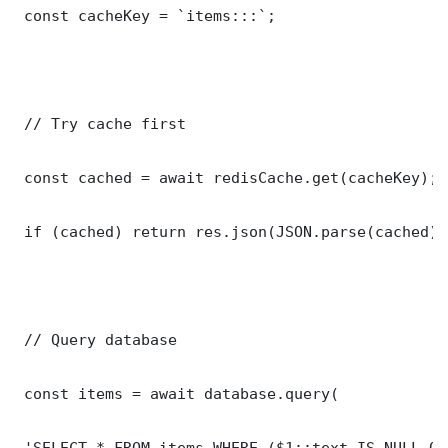
 const cacheKey = `items:::`;

 // Try cache first

 const cached = await redisCache.get(cacheKey);

 if (cached) return res.json(JSON.parse(cached));
 // Query database

 const items = await database.query(

 'SELECT * FROM items WHERE ($1::text IS NULL OR