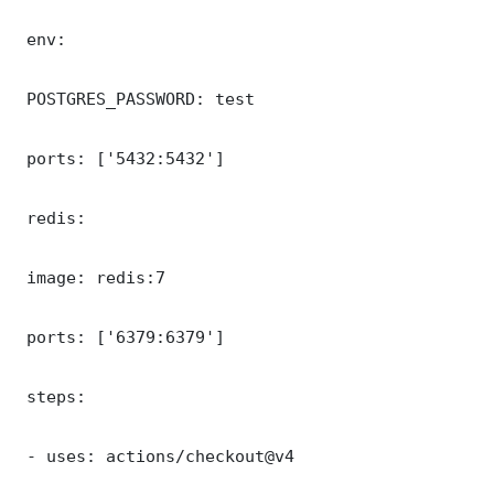
 env:

 POSTGRES_PASSWORD: test

 ports: ['5432:5432']

 redis:

 image: redis:7

 ports: ['6379:6379']

 steps:

 - uses: actions/checkout@v4
