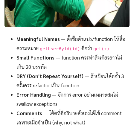
Meaningful Names
— ตั้งชื่อตัวแปร/function ให้สื่อ
ความหมาย
ดีกว่า
getUserById(id)
get(x)
Small Functions
— function ควรทำสิ่งเดียวยาวไม่
เกิน 20 บรรทัด
DRY (Don't Repeat Yourself)
— ถ้าเขียนโค้ดซ้ำ 3
ครั้งควร refactor เป็น function
Error Handling
— จัดการ error อย่างเหมาะสมไม่
swallow exceptions
Comments
— โค้ดที่ดีอธิบายตัวเองได้ใช้ comment
เฉพาะเมื่อจำเป็น (why, not what)