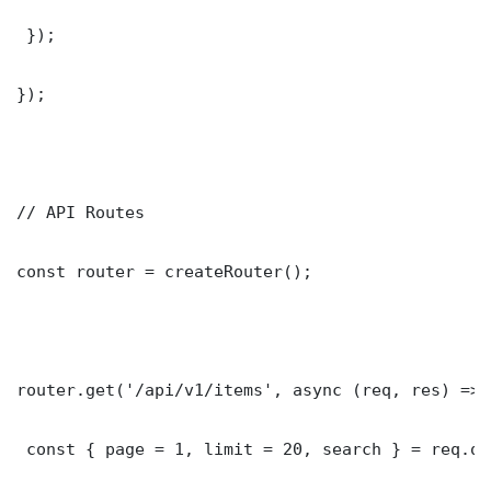
 });

});

// API Routes

const router = createRouter();

router.get('/api/v1/items', async (req, res) => {
 const { page = 1, limit = 20, search } = req.que