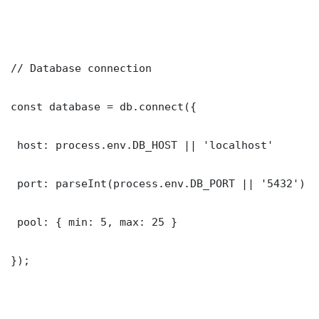
// Database connection

const database = db.connect({

 host: process.env.DB_HOST || 'localhost'

 port: parseInt(process.env.DB_PORT || '5432')

 pool: { min: 5, max: 25 }

});
