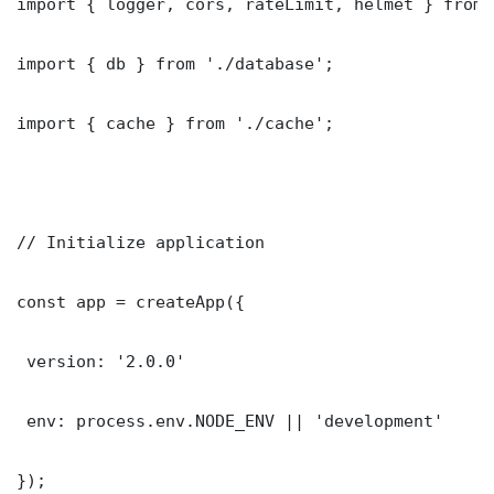
import { logger, cors, rateLimit, helmet } from 
import { db } from './database';

import { cache } from './cache';

// Initialize application

const app = createApp({

 version: '2.0.0'

 env: process.env.NODE_ENV || 'development'

});
