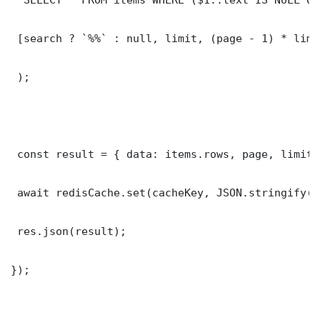
 [search ? `%%` : null, limit, (page - 1) * limit
 );

 const result = { data: items.rows, page, limit,
 await redisCache.set(cacheKey, JSON.stringify(r
 res.json(result);

});
