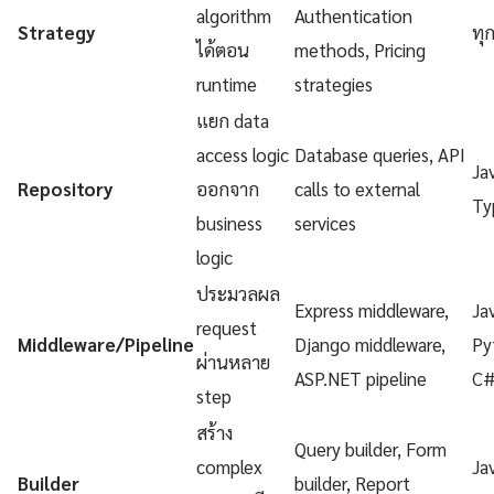
algorithm
Authentication
Strategy
ทุ
ได้ตอน
methods, Pricing
runtime
strategies
แยก data
access logic
Database queries, API
Ja
Repository
ออกจาก
calls to external
Ty
business
services
logic
ประมวลผล
Express middleware,
Ja
request
Middleware/Pipeline
Django middleware,
Py
ผ่านหลาย
ASP.NET pipeline
C
step
สร้าง
Query builder, Form
complex
Ja
Builder
builder, Report