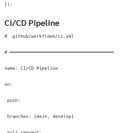
});
CI/CD Pipeline
# .github/workflows/ci.yml

# ═══════════════════════════════════════

name: CI/CD Pipeline

on:

 push:

 branches: [main, develop]

 pull_request:
