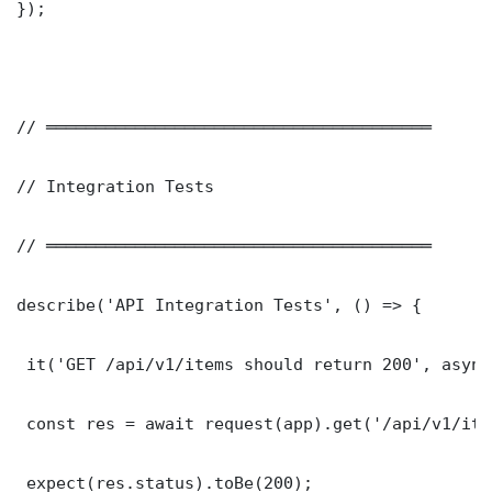
});

// ═══════════════════════════════════════

// Integration Tests

// ═══════════════════════════════════════

describe('API Integration Tests', () => {

 it('GET /api/v1/items should return 200', async
 const res = await request(app).get('/api/v1/item
 expect(res.status).toBe(200);
