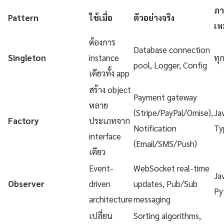
ภา
Pattern
ใช้เมื่อ
ตัวอย่างจริง
เห
ต้องการ
Database connection
Singleton
instance
ทุ
pool, Logger, Config
เดียวทั้ง app
สร้าง object
Payment gateway
หลาย
(Stripe/PayPal/Omise),
Ja
Factory
ประเภทจาก
Notification
Ty
interface
(Email/SMS/Push)
เดียว
Event-
WebSocket real-time
Ja
Observer
driven
updates, Pub/Sub
Py
architecture
messaging
เปลี่ยน
Sorting algorithms,