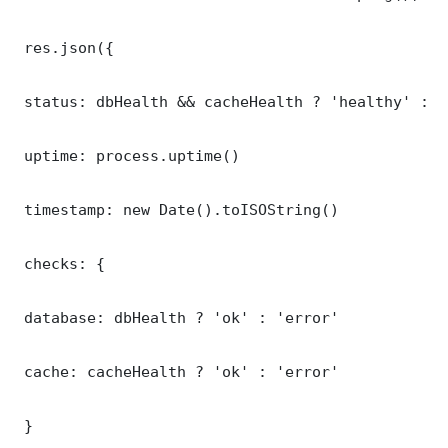
 res.json({

 status: dbHealth && cacheHealth ? 'healthy' : '
 uptime: process.uptime()

 timestamp: new Date().toISOString()

 checks: {

 database: dbHealth ? 'ok' : 'error'

 cache: cacheHealth ? 'ok' : 'error'

 }
