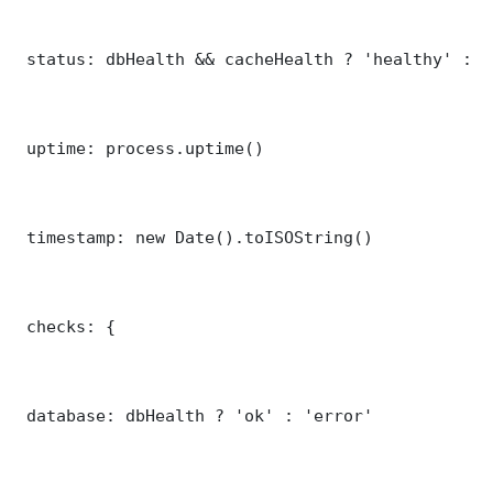
 status: dbHealth && cacheHealth ? 'healthy' : '
 uptime: process.uptime()

 timestamp: new Date().toISOString()

 checks: {

 database: dbHealth ? 'ok' : 'error'
