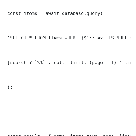
 const items = await database.query(

 'SELECT * FROM items WHERE ($1::text IS NULL OR
 [search ? `%%` : null, limit, (page - 1) * limit
 );
