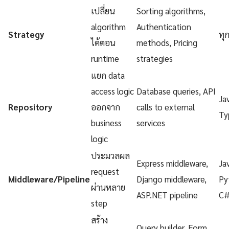
เปลี่ยน
Sorting algorithms,
algorithm
Authentication
Strategy
ทุ
ได้ตอน
methods, Pricing
runtime
strategies
แยก data
access logic
Database queries, API
Ja
Repository
ออกจาก
calls to external
Ty
business
services
logic
ประมวลผล
Express middleware,
Ja
request
Middleware/Pipeline
Django middleware,
Py
ผ่านหลาย
ASP.NET pipeline
C
step
สร้าง
Query builder, Form