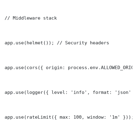
// Middleware stack

app.use(helmet()); // Security headers

app.use(cors({ origin: process.env.ALLOWED_ORIGI
app.use(logger({ level: 'info', format: 'json' })
app.use(rateLimit({ max: 100, window: '1m' }));
