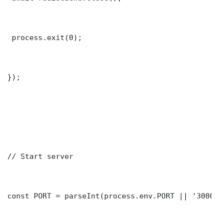
 process.exit(0);

});

// Start server

const PORT = parseInt(process.env.PORT || '3000')