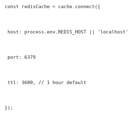
const redisCache = cache.connect({

 host: process.env.REDIS_HOST || 'localhost'

 port: 6379

 ttl: 3600, // 1 hour default

});
