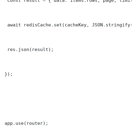
 const result = { data: items.rows, page, limit,
 await redisCache.set(cacheKey, JSON.stringify(r
 res.json(result);

});

app.use(router);
