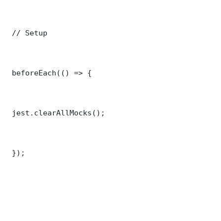
 // Setup

 beforeEach(() => {

 jest.clearAllMocks();

 });
