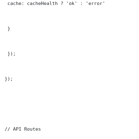
 cache: cacheHealth ? 'ok' : 'error'

 }

 });

});

// API Routes
