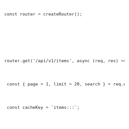
const router = createRouter();

router.get('/api/v1/items', async (req, res) => {
 const { page = 1, limit = 20, search } = req.que
 const cacheKey = `items:::`;
