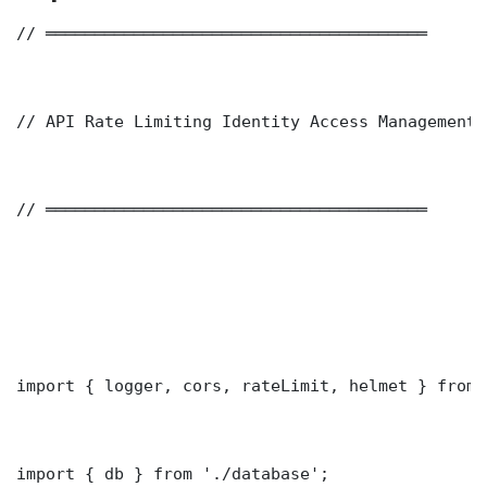
// ═══════════════════════════════════════

// API Rate Limiting Identity Access Management 
// ═══════════════════════════════════════

import { logger, cors, rateLimit, helmet } from 
import { db } from './database';
