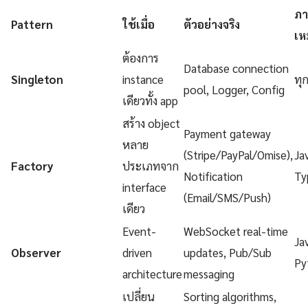
ภา
Pattern
ใช้เมื่อ
ตัวอย่างจริง
เห
ต้องการ
Database connection
Singleton
instance
ทุ
pool, Logger, Config
เดียวทั้ง app
สร้าง object
Payment gateway
หลาย
(Stripe/PayPal/Omise),
Ja
Factory
ประเภทจาก
Notification
Ty
interface
(Email/SMS/Push)
เดียว
Event-
WebSocket real-time
Ja
Observer
driven
updates, Pub/Sub
Py
architecture
messaging
เปลี่ยน
Sorting algorithms,