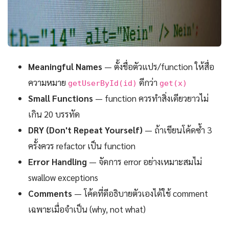
Meaningful Names
— ตั้งชื่อตัวแปร/function ให้สื่อ
ความหมาย
ดีกว่า
getUserById(id)
get(x)
Small Functions
— function ควรทำสิ่งเดียวยาวไม่
เกิน 20 บรรทัด
DRY (Don't Repeat Yourself)
— ถ้าเขียนโค้ดซ้ำ 3
ครั้งควร refactor เป็น function
Error Handling
— จัดการ error อย่างเหมาะสมไม่
swallow exceptions
Comments
— โค้ดที่ดีอธิบายตัวเองได้ใช้ comment
เฉพาะเมื่อจำเป็น (why, not what)