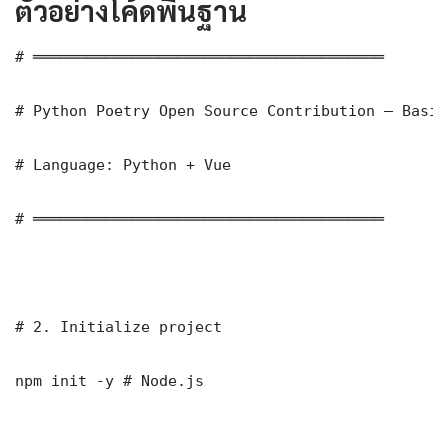
ตัวอย่างโค้ดพื้นฐาน
# ═══════════════════════════════════════

# Python Poetry Open Source Contribution — Basic
# Language: Python + Vue

# ═══════════════════════════════════════

# 2. Initialize project

npm init -y # Node.js
