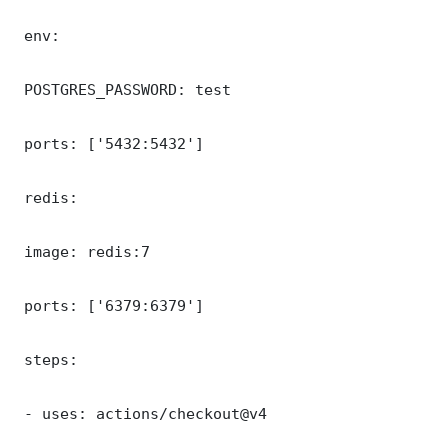
 env:

 POSTGRES_PASSWORD: test

 ports: ['5432:5432']

 redis:

 image: redis:7

 ports: ['6379:6379']

 steps:

 - uses: actions/checkout@v4
