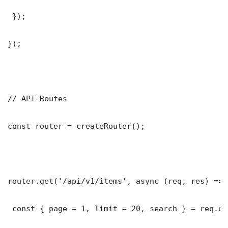
 });

});

// API Routes

const router = createRouter();

router.get('/api/v1/items', async (req, res) => {
 const { page = 1, limit = 20, search } = req.que