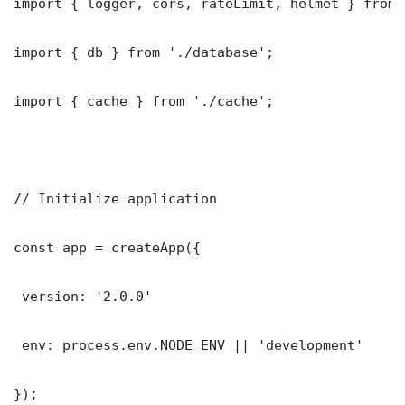
import { logger, cors, rateLimit, helmet } from 
import { db } from './database';

import { cache } from './cache';

// Initialize application

const app = createApp({

 version: '2.0.0'

 env: process.env.NODE_ENV || 'development'

});
