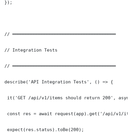
});

// ═══════════════════════════════════════

// Integration Tests

// ═══════════════════════════════════════

describe('API Integration Tests', () => {

 it('GET /api/v1/items should return 200', async
 const res = await request(app).get('/api/v1/item
 expect(res.status).toBe(200);
