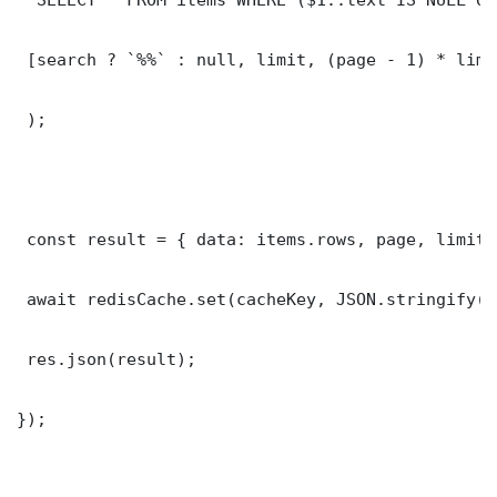
 [search ? `%%` : null, limit, (page - 1) * limit
 );

 const result = { data: items.rows, page, limit,
 await redisCache.set(cacheKey, JSON.stringify(r
 res.json(result);

});
