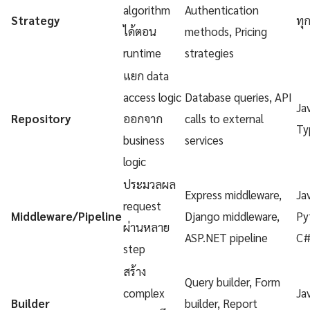
algorithm
Authentication
Strategy
ทุ
ได้ตอน
methods, Pricing
runtime
strategies
แยก data
access logic
Database queries, API
Ja
Repository
ออกจาก
calls to external
Ty
business
services
logic
ประมวลผล
Express middleware,
Ja
request
Middleware/Pipeline
Django middleware,
Py
ผ่านหลาย
ASP.NET pipeline
C
step
สร้าง
Query builder, Form
complex
Ja
Builder
builder, Report