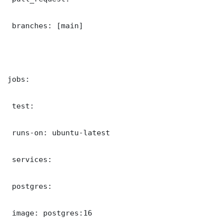
 branches: [main]

jobs:

 test:

 runs-on: ubuntu-latest

 services:

 postgres:

 image: postgres:16
