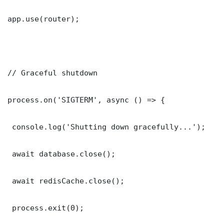
app.use(router);

// Graceful shutdown

process.on('SIGTERM', async () => {

 console.log('Shutting down gracefully...');

 await database.close();

 await redisCache.close();

 process.exit(0);
