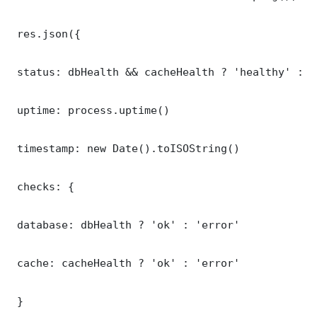
 res.json({

 status: dbHealth && cacheHealth ? 'healthy' : '
 uptime: process.uptime()

 timestamp: new Date().toISOString()

 checks: {

 database: dbHealth ? 'ok' : 'error'

 cache: cacheHealth ? 'ok' : 'error'

 }
