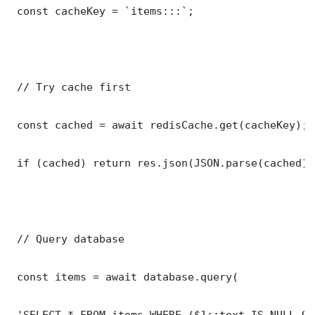
 const cacheKey = `items:::`;

 // Try cache first

 const cached = await redisCache.get(cacheKey);

 if (cached) return res.json(JSON.parse(cached));
 // Query database

 const items = await database.query(

 'SELECT * FROM items WHERE ($1::text IS NULL OR