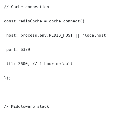
// Cache connection

const redisCache = cache.connect({

 host: process.env.REDIS_HOST || 'localhost'

 port: 6379

 ttl: 3600, // 1 hour default

});

// Middleware stack
