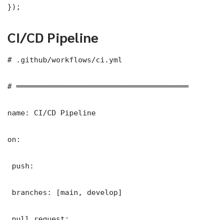
});
CI/CD Pipeline
# .github/workflows/ci.yml

# ═══════════════════════════════════════

name: CI/CD Pipeline

on:

 push:

 branches: [main, develop]

 pull_request:
