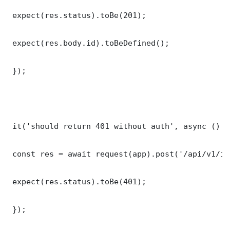
 expect(res.status).toBe(201);

 expect(res.body.id).toBeDefined();

 });

 it('should return 401 without auth', async () =>
 const res = await request(app).post('/api/v1/it
 expect(res.status).toBe(401);

 });
