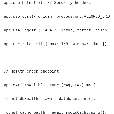
app.use(helmet()); // Security headers

app.use(cors({ origin: process.env.ALLOWED_ORIGI
app.use(logger({ level: 'info', format: 'json' })
app.use(rateLimit({ max: 100, window: '1m' }));

// Health check endpoint

app.get('/health', async (req, res) => {

 const dbHealth = await database.ping();

 const cacheHealth = await redisCache.ping();
