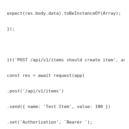
 expect(res.body.data).toBeInstanceOf(Array);

 });

 it('POST /api/v1/items should create item', asy
 const res = await request(app)

 .post('/api/v1/items')

 .send({ name: 'Test Item', value: 100 })

 .set('Authorization', `Bearer `);
