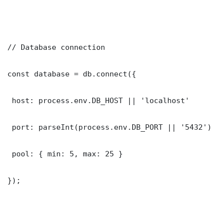
// Database connection

const database = db.connect({

 host: process.env.DB_HOST || 'localhost'

 port: parseInt(process.env.DB_PORT || '5432')

 pool: { min: 5, max: 25 }

});
