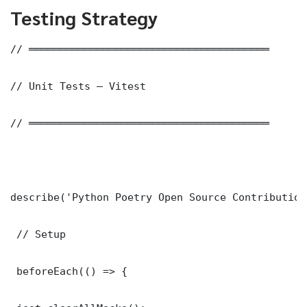
Testing Strategy
// ═══════════════════════════════════════

// Unit Tests — Vitest

// ═══════════════════════════════════════

describe('Python Poetry Open Source Contribution
 // Setup

 beforeEach(() => {
